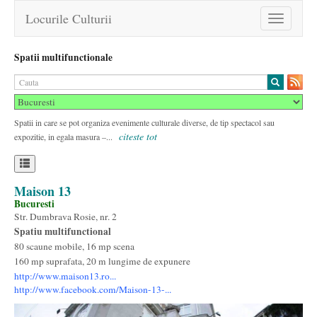
Locurile Culturii
Toggle
navigation
Spatii multifunctionale
Spatii in care se pot organiza evenimente culturale diverse, de tip spectacol sau
citeste tot
expozitie, in egala masura –...
Maison 13
Bucuresti
Str. Dumbrava Rosie, nr. 2
Spatiu multifunctional
80 scaune mobile, 16 mp scena
160 mp suprafata, 20 m lungime de expunere
http://www.maison13.ro...
http://www.facebook.com/Maison-13-...