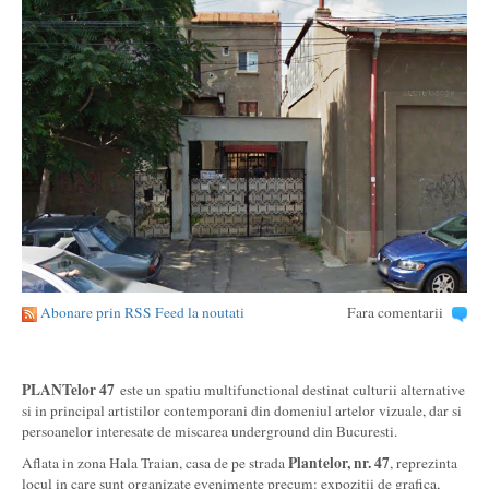
Abonare prin RSS Feed la noutati
Fara comentarii
PLANTelor 47
este un spatiu multifunctional destinat culturii alternative
si in principal artistilor contemporani din domeniul artelor vizuale, dar si
persoanelor interesate de miscarea underground din Bucuresti.
Plantelor, nr. 47
Aflata in zona Hala Traian, casa de pe strada
, reprezinta
locul in care sunt organizate evenimente precum: expozitii de grafica,