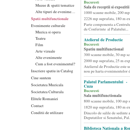
Bucuresti
Muzee & spatii tematice
Sala de receptii si expozitii
Alte tipuri de evenimente
1000 scaune mobile, 200 mp
Spatii multifunctionale
2226 mp suprafata, 180 m e
Parte componenta a Centrulu
Evenimente culturale
de Conferinte al Palatului...
Muzica si opera
Teatru
Atelierul de Productie
Bucuresti
Film
Spatiu multifunctional
Arte vizuale
300 scaune mobile, 30 mp sc
Alte evenimente
2000 mp suprafata, 25 m ex
Cum a fost evenimentul?
Atelierul de Productie este u
Inscriere spatiu in Catalog
nou pe harta evenimentelor d.
Cine suntem
Palatul Parlamentului - S
Societatea Muzicala
Cuza
Bucuresti
Societatea Culturala
Sala multifunctionala
Elitele Romaniei
800 scaune mobile, 100 mp 
Contact
1820 mp suprafata, 180 m e
Conditii de utilizare
Dincolo de salile de sedinte
Deputatilor si Senatului, Pal.
Biblioteca Nationala a R