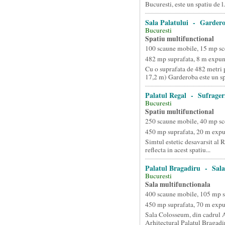
Bucuresti, este un spatiu de l.
Sala Palatului - Garder
Bucuresti
Spatiu multifunctional
100 scaune mobile, 15 mp sc
482 mp suprafata, 8 m expun
Cu o suprafata de 482 metri p
17,2 m) Garderoba este un sp.
Palatul Regal - Sufrager
Bucuresti
Spatiu multifunctional
250 scaune mobile, 40 mp sc
450 mp suprafata, 20 m exp
Simtul estetic desavarsit al 
reflecta in acest spatiu...
Palatul Bragadiru - Sal
Bucuresti
Sala multifunctionala
400 scaune mobile, 105 mp 
450 mp suprafata, 70 m exp
Sala Colosseum, din cadrul
Arhitectural Palatul Bragadir