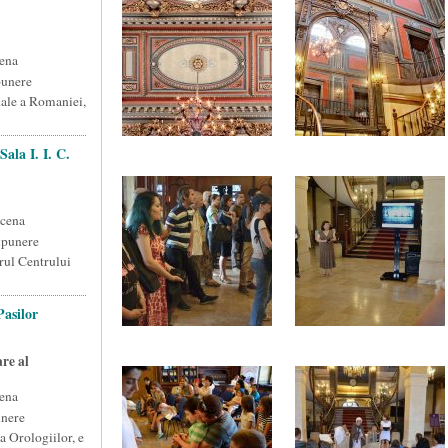
ena
punere
nale a Romaniei,
ala I. I. C.
scena
xpunere
drul Centrului
Pasilor
re al
ena
unere
a Orologiilor, e