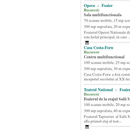
Opera - Foaier
Bucuresti
Sala multifunctionala
70 scaune mobile, 15 mp sce
300 mp suprafata, 20 m exp
Foaierul Operei Nationale di
este holul principal, in care ..
Casa Costa-Foru
Bucuresti
Centru multifunctional
100 scaune mobile, 25 mp sc
300 mp suprafata, 30 m exp
Casa Costa-Foru a fost constr
inceputul secolului al XX-lea
Teatrul National - Foaier
Bucuresti
Foaierul de la etajul Salii
100 scaune mobile, 20 mp sc
300 mp suprafata, 40 m exp
Foaierul Tapiseriei al Salii
afla primul etaj al teat...