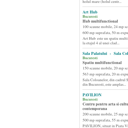
holul mare (holul centr...
Art Hub
Bucuresti
Hub multifunctional
100 scaune mobile, 24 mp sc
600 mp suprafata, 50 m exp
Art Hub este un spatiu multi
la etajul 4 al unei clad...
Sala Palatului - Sala Co
Bucuresti
Spatiu multifunctional
150 scaune mobile, 20 mp sc
563 mp suprafata, 20 m exp
Sala Coloanelor, din cadrul S
din Bucuresti, este amplas...
PAVILION
Bucuresti
Centru pentru arta si cult
contemporana
200 scaune mobile, 25 mp sc
500 mp suprafata, 55 m exp
PAVILION, situat in Piata Vi