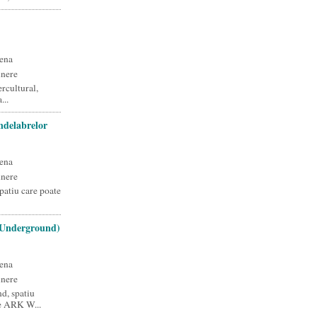
ena
unere
rcultural,
...
delabrelor
ena
unere
patiu care poate
(Underground)
ena
unere
d, spatiu
e ARK W...