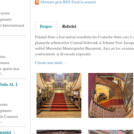
Abonare prin RSS Feed la noutati
 scena
xpunere
i International
Despre
Referiri
Palatul Sutu a fost initial resedinta lui Costache Sutu care l
planurile arhitectilor Conrad Schwink si Johann Veit. Incep
sediul Muzeului Municipiului Bucuresti. Aici au loc evenime
conferintele si diversele expozitii.
ena
punere
Citeste mai mult…
n spatiu mai
..
ala Al. I.
scena
xpunere
 ale Camerei
..
omaniei -