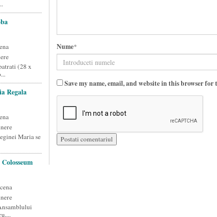
..
oba
Nume
ena
*
ere
atrati (28 x
..
Save my name, email, and website in this browser for 
ia Regala
ena
unere
Reginei Maria se
a Colosseum
scena
unere
 Ansamblului
u,...