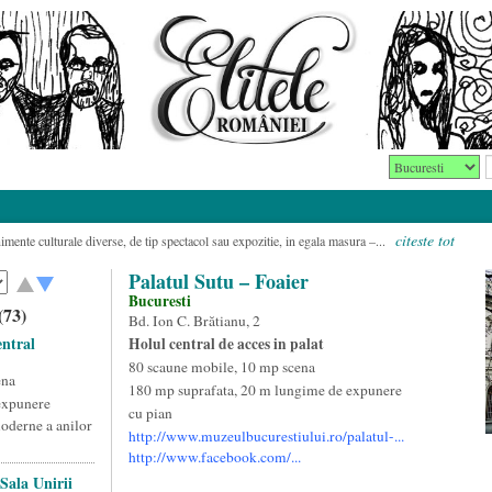
citeste tot
imente culturale diverse, de tip spectacol sau expozitie, in egala masura –...
Palatul Sutu – Foaier
Bucuresti
(73)
Bd. Ion C. Brătianu, 2
ntral
Holul central de acces in palat
80 scaune mobile, 10 mp scena
ena
180 mp suprafata, 20 m lungime de expunere
expunere
cu pian
oderne a anilor
http://www.muzeulbucurestiului.ro/palatul-...
http://www.facebook.com/...
Sala Unirii