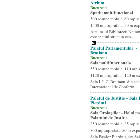
Atrium
Bucuresti
Spatiu multifunctional
500 scaune mobile, 60 mp sc
1500 mp suprafata, 50 m ex
Atrium-ul Bibliotecii Natio
este spatiul situat in cen...
Palatul Parlamentului - S
Bratianu
Bucuresti
Sala multifunctionala
550 scaune mobile, 110 mp 
1120 mp suprafata, 120 m e
Sala I. I. C. Bratianu, din ca
International de Conferin...
Palatul de Justitie – Sala 
Pierduti
Bucuresti
Sala Orologiilor - Holul ma
Palatului de Justitie
250 scaune mobile, 35 mp sc
800 mp suprafata, 50 m exp
Sala Pasilor Pierduti, sau Sal