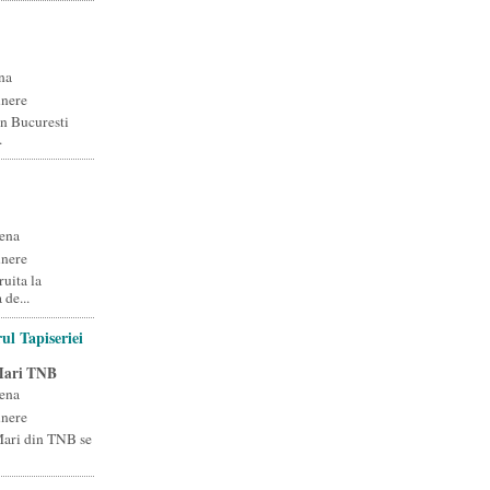
na
unere
n Bucuresti
.
ena
unere
uita la
 de...
ul Tapiseriei
 Mari TNB
ena
unere
 Mari din TNB se