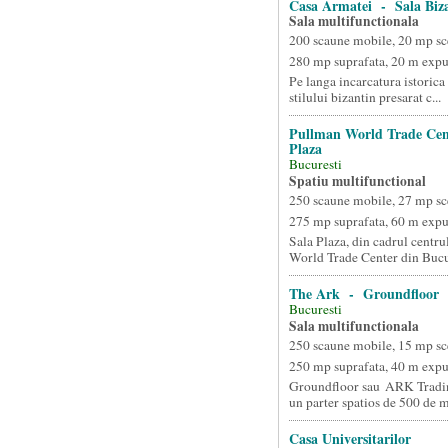
Casa Armatei - Sala Biz
Sala multifunctionala
200 scaune mobile, 20 mp sc
280 mp suprafata, 20 m exp
Pe langa incarcatura istorica 
stilului bizantin presarat c...
Pullman World Trade Cen
Plaza
Bucuresti
Spatiu multifunctional
250 scaune mobile, 27 mp sc
275 mp suprafata, 60 m exp
Sala Plaza, din cadrul centr
World Trade Center din Bucur
The Ark - Groundfloor
Bucuresti
Sala multifunctionala
250 scaune mobile, 15 mp sc
250 mp suprafata, 40 m exp
Groundfloor sau ARK Tradin
un parter spatios de 500 de m
Casa Universitarilor