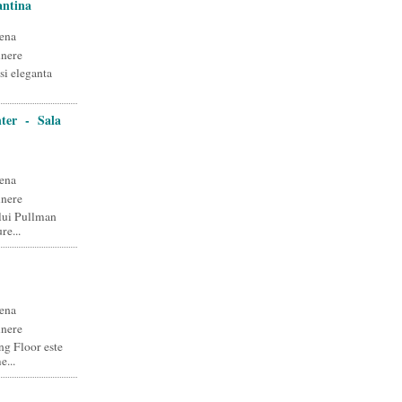
antina
ena
unere
si eleganta
ter - Sala
ena
unere
ului Pullman
e...
ena
unere
g Floor este
e...