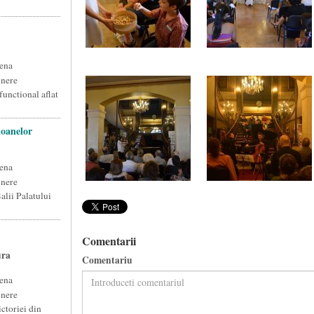
ena
unere
functional aflat
loanelor
ena
unere
alii Palatului
Comentarii
ura
Comentariu
ena
unere
ctoriei din