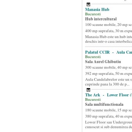
Manasia Hub
Bucuresti
Hub intercultural
100 scaune mobile, 20 mp sc
400 mp suprafata, 30 m exp
Manasia Hub este un hub inte
deschis intr-o casa interbelica
Palatul CCIR - Aula Can
Bucuresti
Sala Aurel Ghibutiu
300 scaune mobile, 40 mp sc
392 mp suprafata, 50 m exp
Aula Candelabrelor este un s
cuprinde pana la 300 de p...
The Ark - Lower Floor 
Bucuresti
Sala multifunctionala
180 scaune mobile, 15 mp sc
380 mp suprafata, 40 m exp
Lower Floor sau Undergroun
cunoscut si sub denumirea d