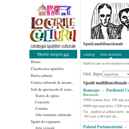
Spatii multifunctionale
Meniul integral
aici
catalog
lista detaliata
Home
Spatii in care se pot organiza even
Clasificarea spatiilor
Ord. dupa
Harta culturii
Spatii multifunctionale 
Centre culturale & ansambluri
Sali de spectacole & reuniuni
Romexpo - Pavilionul Ce
Bucuresti
Teatru & opera
5000 scaune fixe, 100 mp sc
Concerte
6000 mp suprafata, 1500 m 
Cinema
Un simbol al arhitecturii m
Alte reuniuni culturale
‘60 care a devenit de...
Spatii de expunere
Palatul Parlamentului - 
Arte vizuale