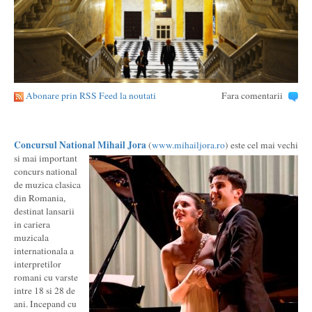
Abonare prin RSS Feed la noutati
Fara comentarii
Concursul National Mihail Jora
(
www.mihailjora.ro
) este cel mai vechi
si mai important
concurs national
de muzica clasica
din Romania,
destinat lansarii
in cariera
muzicala
internationala a
interpretilor
romani cu varste
intre 18 si 28 de
ani. Incepand cu