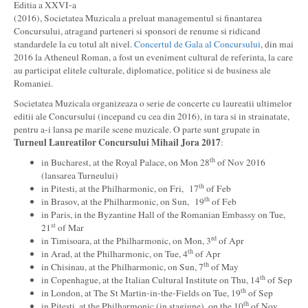
Editia a XXVI-a
(2016), Societatea Muzicala a preluat managementul si finantarea
Concursului, atragand parteneri si sponsori de renume si ridicand
standardele la cu totul alt nivel.
Concertul de Gala al Concursului
, din mai
2016 la Atheneul Roman, a fost un eveniment cultural de referinta, la care
au participat elitele culturale, diplomatice, politice si de business ale
Romaniei.
Societatea Muzicala organizeaza o serie de concerte cu laureatii ultimelor
editii ale Concursului (incepand cu cea din 2016), in tara si in strainatate,
pentru a-i lansa pe marile scene muzicale. O parte sunt grupate in
Turneul Laureatilor Concursului Mihail Jora 2017
:
th
in Bucharest, at the Royal Palace, on Mon 28
of Nov 2016
(lansarea Turneului)
th
in Pitesti, at the Philharmonic, on Fri, 17
of Feb
th
in Brasov, at the Philharmonic, on Sun, 19
of Feb
in Paris, in the Byzantine Hall of the Romanian Embassy on Tue,
st
21
of Mar
rd
in Timisoara, at the Philharmonic, on Mon, 3
of Apr
th
in Arad, at the Philharmonic, on Tue, 4
of Apr
th
in Chisinau, at the Philharmonic, on Sun, 7
of May
th
in Copenhague, at the Italian Cultural Institute on Thu, 14
of Sep
th
in London, at The St Martin-in-the-Fields on Tue, 19
of Sep
th
in Pitesti, at the Philharmonic (in stagiune), on the 10
of Nov