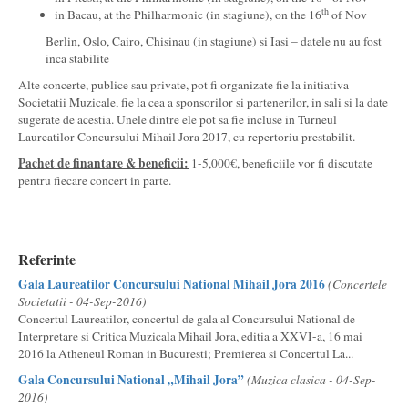
th
in Bacau, at the Philharmonic (in stagiune), on the 16
of Nov
Berlin, Oslo, Cairo, Chisinau (in stagiune) si Iasi – datele nu au fost
inca stabilite
Alte concerte, publice sau private, pot fi organizate fie la initiativa
Societatii Muzicale, fie la cea a sponsorilor si partenerilor, in sali si la date
sugerate de acestia. Unele dintre ele pot sa fie incluse in Turneul
Laureatilor Concursului Mihail Jora 2017, cu repertoriu prestabilit.
Pachet de finantare & beneficii:
1-5,000€, beneficiile vor fi discutate
pentru fiecare concert in parte.
Referinte
Gala Laureatilor Concursului National Mihail Jora 2016
(Concertele
Societatii - 04-Sep-2016)
Concertul Laureatilor, concertul de gala al Concursului National de
Interpretare si Critica Muzicala Mihail Jora, editia a XXVI-a, 16 mai
2016 la Atheneul Roman in Bucuresti; Premierea si Concertul La...
Gala Concursului National „Mihail Jora”
(Muzica clasica - 04-Sep-
2016)