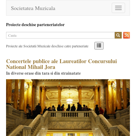
Societatea Muzicala
Toggle
navigation
Proiecte deschise parteneriatelor
Proiecte ale Societatii Muzicale deschise catre parteneriate
Concertele publice ale Laureatilor Concursului
National Mihail Jora
In diverse orase din tara si din strainatate