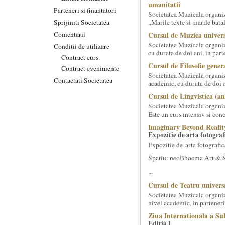
umanitatii
Parteneri si finantatori
Societatea Muzicala organiz
Sprijiniti Societatea
„Marile texte si marile batali
Comentarii
Cursul de Muzica univers
Societatea Muzicala organiz
Conditii de utilizare
cu durata de doi ani, in part
Contract curs
Cursul de Filosofie genera
Contract evenimente
Societatea Muzicala organiz
Contactati Societatea
academic, cu durata de doi a
Cursul de Lingvistica (an
Societatea Muzicala organiz
Este un curs intensiv si conc
Imaginary Beyond Realit
Expozitie de arta fotograf
Expozitie de arta fotografic
Spatiu: neoBhoema Art & So
...
Cursul de Teatru univers
Societatea Muzicala organize
nivel academic, in parteneri
Ziua Internationala a Sub
Editia I