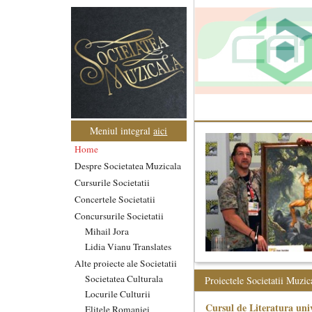
Meniul integral
aici
Home
Despre Societatea Muzicala
Cursurile Societatii
Concertele Societatii
Concursurile Societatii
Mihail Jora
Lidia Vianu Translates
Alte proiecte ale Societatii
Societatea Culturala
Proiectele Societatii Muzic
Locurile Culturii
Cursul de Literatura univ
Elitele Romaniei