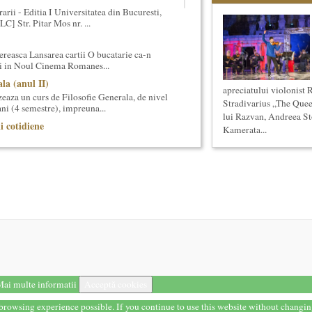
arii - Editia I Universitatea din Bucuresti,
] Str. Pitar Mos nr. ...
reasca Lansarea cartii O bucatarie ca-n
ei in Noul Cinema Romanes...
la (anul II)
apreciatului violonist 
eaza un curs de Filosofie Generala, de nivel
Stradivarius „The Queen
ni (4 semestre), impreuna...
lui Razvan, Andreea Stoi
ii cotidiene
Kamerata...
aza un curs de Filosofie a vietii cotidiene,
 de un an (2 semestre),...
 universala: Marile capodopere si marii
eaza un curs de cultura generala
 concentrat si intensiv, de nivel ac...
ala (anul I)
eaza un curs de cultura generala muzicala
eriat cu Universitatea Natio...
ting cultural
ai multe informatii
Acceptă cookies
ipal (platforma Internet) Obiectivul
ui un sistem complex de market...
t browsing experience possible. If you continue to use this website without changi