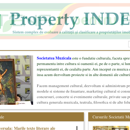
Societatea Muzicala
este o fundatie culturala, facuta spre
permanenta intre cultura si oamenii ei, pe de o parte, si lu
reprezentantii ei, de cealalta parte. Am inceput cu muzica c
insa acum dezvoltam proiecte si in alte domenii ale culturi
Facem management cultural, dezvoltam si administram proi
modele si sisteme de finantare, marketing cultural si cons
concursuri, concerte si evenimente culturale, private sau p
cultura generala muzicala, teatrala, filosofica si de alte fel
proiect, despre cei care il administreaza si cei care il finan
mai jos.
ale
Cursurile Societatii M
ersala: Marile texte literare ale