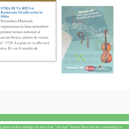
STRA DI VA RIUS si
Kamerata Stradivarius la
Sibiu
Societatea Muzicala
organizeaza in luna noiembrie
primul turneu national al
Razvan Stoica, alaturi de vioara
” 1729. La pian se va afla sora
ca. Ei vor fi insotiti de
ng your cookie settings or you click "Accept" below then you are consenting to