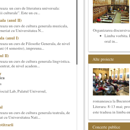
eaza un curs de literatura universala:
i culturale”. Este un cu...
ala (anul II)
eaza un curs de cultura generala muzicala,
Organizarea discursiva 
eneriat cu Universitatea N...
Limba vorbita. P
la (anul I)
oral in...
eaza un curs de Filosofie Generala, de nivel
ni (4 semestre), impreuna...
ul II)
Alte proiecte
eaza un curs de cultura generala lingvistica.
entrat, de nivel academ...
y
ica
a
cial Lab, Palatul Universul,
romaneasca la Bucurest
al
Literara: 8-13 mai; p
este tradusa in limba en
aza un curs de cultura generala teatrala, de
at cu Universitatea Nati...
titrarii
Concerte publice