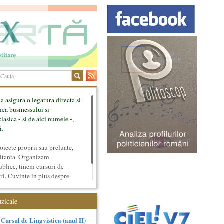
 a asigura o legatura directa si
mea businessului si
lasica - si de aici numele -,
i.
ecte proprii sau preluate,
ultanta. Organizam
ublice, tinem cursuri de
uri. Cuvinte in plus despre
tateaza sunt in rubricile de
uzicale
Cursul de Lingvistica (anul II)