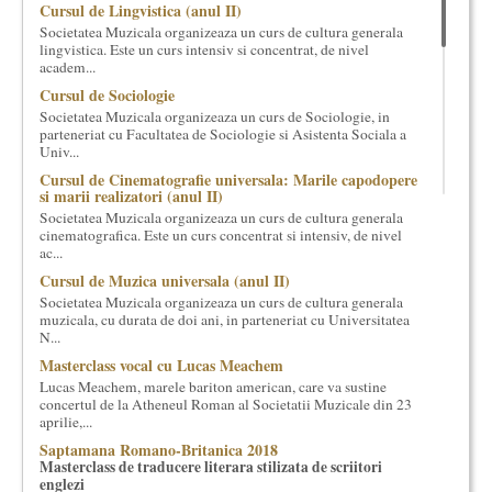
Cursul de Lingvistica (anul II)
cultural si consultanta. Organizam concursuri, concerte si
Societatea Muzicala organizeaza un curs de cultura generala
evenimente culturale, private sau publice, tinem cursuri de
lingvistica. Este un curs intensiv si concentrat, de nivel
cultura generala muzicala, teatrala, filosofica si de alte feluri.
academ...
Cuvinte in plus despre proiect, despre cei care il administreaza si
Cursul de Sociologie
cei care il finantateaza sunt in rubricile de mai jos.
Societatea Muzicala organizeaza un curs de Sociologie, in
parteneriat cu Facultatea de Sociologie si Asistenta Sociala a
Univ...
Cursul de Cinematografie universala: Marile capodopere
si marii realizatori (anul II)
Societatea Muzicala organizeaza un curs de cultura generala
cinematografica. Este un curs concentrat si intensiv, de nivel
ac...
Cursul de Muzica universala (anul II)
Societatea Muzicala organizeaza un curs de cultura generala
muzicala, cu durata de doi ani, in parteneriat cu Universitatea
N...
Masterclass vocal cu Lucas Meachem
Lucas Meachem, marele bariton american, care va sustine
concertul de la Atheneul Roman al Societatii Muzicale din 23
aprilie,...
Saptamana Romano-Britanica 2018
Masterclass de traducere literara stilizata de scriitori
englezi