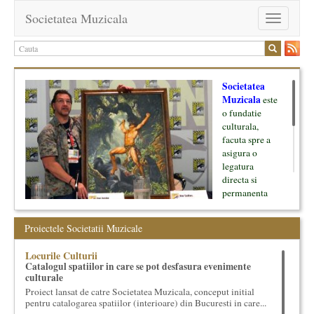
Societatea Muzicala
Toggle
navigation
Societatea
Muzicala
este
o fundatie
culturala,
facuta spre a
asigura o
legatura
directa si
permanenta
intre cultura si
oamenii ei, pe
Proiectele Societatii Muzicale
de o parte, si
lumea businessului si reprezentantii ei, de cealalta parte. Am
Locurile Culturii
inceput cu muzica clasica - si de aici numele -, insa acum
Catalogul spatiilor in care se pot desfasura evenimente
dezvoltam proiecte si in alte domenii ale culturii.
culturale
Proiect lansat de catre Societatea Muzicala, conceput initial
Facem management cultural, dezvoltam si administram proiecte
pentru catalogarea spatiilor (interioare) din Bucuresti in care...
proprii sau preluate, modele si sisteme de finantare, marketing