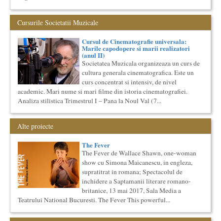
“Lidia Vianu’s Students Translate” Ediția a III-a / 16-21
aprilie 2018 5 scriitori britanici şi o edi...
Cursurile Societatii Muzicale
Cursul de Filosofie generala (anul II)
Societatea Muzicala organizeaza un curs de Filosofie
Cursul de Cinematografie universala:
Generala, de nivel academic, cu durata de doi ani (4 semestre),
Marile capodopere si marii realizatori
impreuna...
(anul II)
Societatea Muzicala organizeaza un curs de
Cursul de Teatru universal
cultura generala cinematografica. Este un
Societatea Muzicala organizeaza un curs de cultura generala
curs concentrat si intensiv, de nivel
teatrala, de nivel academic, in parteneriat cu Universitatea
Nati...
academic. Mari nume si mari filme din istoria cinematografiei.
Analiza stilistica Trimestrul I – Pana la Noul Val (7...
Precizari legate de formatul de predare a cursurilor de
Cultura universala
Am primit multe intrebari legate de felul in care se desfasoara
Alte proiecte
aceste cursuri de Cultura Universala - multi si le imagineaza...
Cursul de Filosofie a vietii cotidiene
The Fever
Societatea Muzicala organizeaza un curs de Filosofie a vietii
The Fever de Wallace Shawn, one-woman
cotidiene, de nivel academic, cu durata de un an (2
show cu Simona Maicanescu, in engleza,
semestre),...
supratitrat in romana; Spectacolul de
Societatea Culturala
inchidere a Saptamanii literare romano-
Platforma online de marketing cultural
britanice, 13 mai 2017, Sala Media a
Descrierea produsului principal (platforma Internet)
Teatrului National Bucuresti. The Fever This powerful...
Obiectivul proiectului este de a construi un sistem complex de
market...