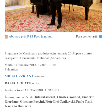
Abonare prin RSS Feed la noutati
Fara comentarii
Stagiunea de Marti seara gazduieste, in ianuarie 2018, patru dintre
castigatorii Concursului National „Mihail Jora”.
Marti, 23 Ianuarie 2018, 19:00 – 21:00
Sala mica
MIHAI URZICANA
– tenor
RALUCA OUATU
– pian
Invitat actorul ALEXANDRU UNGURU
Jules Massenet, Charles Gounod, Umberto
În program lucrări de
Giordano, Giacomo Puccini, Piotr Ilici Ceaikovski, Paolo Tosti,
Gaetano Donizetti