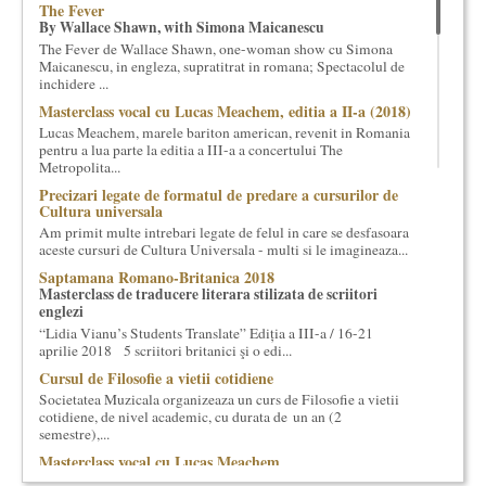
The Fever
cultural si consultanta. Organizam concursuri, concerte si
By Wallace Shawn, with Simona Maicanescu
evenimente culturale, private sau publice, tinem cursuri de
The Fever de Wallace Shawn, one-woman show cu Simona
cultura generala muzicala, teatrala, filosofica si de alte feluri.
Maicanescu, in engleza, supratitrat in romana; Spectacolul de
Cuvinte in plus despre proiect, despre cei care il administreaza si
inchidere ...
cei care il finantateaza sunt in rubricile de mai jos.
Masterclass vocal cu Lucas Meachem, editia a II-a (2018)
Lucas Meachem, marele bariton american, revenit in Romania
pentru a lua parte la editia a III-a a concertului The
Metropolita...
Precizari legate de formatul de predare a cursurilor de
Cultura universala
Am primit multe intrebari legate de felul in care se desfasoara
aceste cursuri de Cultura Universala - multi si le imagineaza...
Saptamana Romano-Britanica 2018
Masterclass de traducere literara stilizata de scriitori
englezi
“Lidia Vianu’s Students Translate” Ediția a III-a / 16-21
aprilie 2018 5 scriitori britanici şi o edi...
Cursul de Filosofie a vietii cotidiene
Societatea Muzicala organizeaza un curs de Filosofie a vietii
cotidiene, de nivel academic, cu durata de un an (2
semestre),...
Masterclass vocal cu Lucas Meachem
Lucas Meachem, marele bariton american, care va sustine