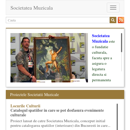
Societatea Muzicala
Toggle
navigation
Societatea
Muzicala
este
o fundatie
culturala,
facuta spre a
asigura o
legatura
directa si
permanenta
intre cultura si
oamenii ei, pe
Proiectele Societatii Muzicale
de o parte, si
lumea businessului si reprezentantii ei, de cealalta parte. Am
Locurile Culturii
inceput cu muzica clasica - si de aici numele -, insa acum
Catalogul spatiilor in care se pot desfasura evenimente
dezvoltam proiecte si in alte domenii ale culturii.
culturale
Proiect lansat de catre Societatea Muzicala, conceput initial
Facem management cultural, dezvoltam si administram proiecte
pentru catalogarea spatiilor (interioare) din Bucuresti in care...
proprii sau preluate, modele si sisteme de finantare, marketing