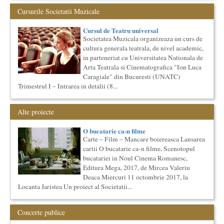
concertul de la Atheneul Roman al Societatii Muzicale din 23
Cursurile Societatii Muzicale
aprilie,...
Bucurestiul Cultural Neconventional
Cursul de Teatru universal
(Neconventionaliada)
Societatea Muzicala organizeaza un curs de
Competitia proiectelor culturale neconventionale ale
cultura generala teatrala, de nivel academic,
Bucurestiului
in parteneriat cu Universitatea Nationala de
Bucurestiul Cultural Neconventional (sau Neconventionaliada
Arta Teatrala si Cinematografica "Ion Luca
- nume provizoriu) are ca obiectiv prezentarea tuturor
proiectelo...
Caragiale" din Bucuresti (UNATC)
Trimestrul I – Intrarea in detalii (8...
Cursul de Literatura universala: Marile texte literare ale
umanitatii
Societatea Muzicala organizeaza un curs de literatura
Alte proiecte
universala: „Marile texte si marile batalii culturale”. Este un
cu...
O bucatarie ca-n filme
Cursul de Teatru universal
Carte – Film – Mancare boiereasca Lansarea
Societatea Muzicala organizeaza un curs de cultura generala
cartii O bucatarie ca-n filme, Scenotopul
teatrala, de nivel academic, in parteneriat cu Universitatea
bucatariei in Noul Cinema Romanesc,
Nati...
Editura Mega, 2017, de Mircea Valeriu
Societatea Culturala
Deaca Miercuri 11 octombrie 2017, la
Platforma online de marketing cultural
Locanta Jaristea Un proiect al Societatii...
Descrierea produsului principal (platforma Internet)
Obiectivul proiectului este de a construi un sistem complex de
market...
Concerte publice
Cursul de Muzica universala (anul II)