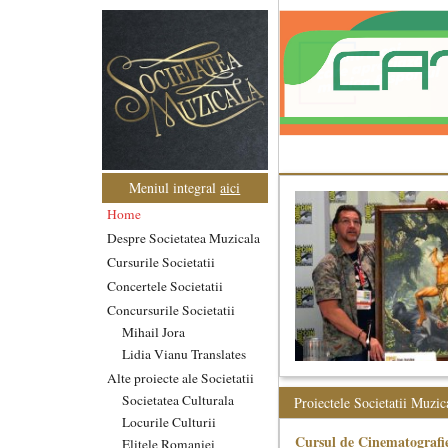
Meniul integral
aici
Home
Despre Societatea Muzicala
Cursurile Societatii
Concertele Societatii
Concursurile Societatii
Mihail Jora
Lidia Vianu Translates
Alte proiecte ale Societatii
Societatea Culturala
Proiectele Societatii Muzic
Locurile Culturii
Cursul de Cinematografie
Elitele Romaniei