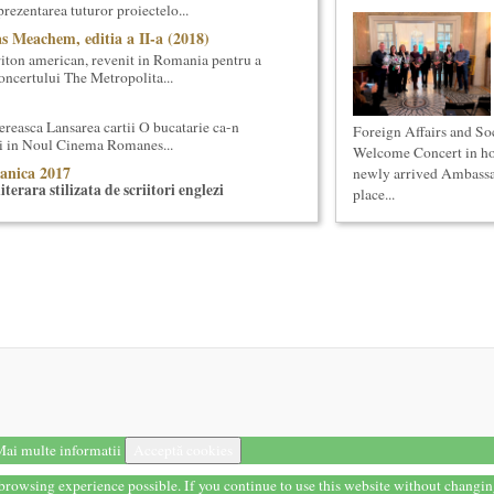
prezentarea tuturor proiectelo...
s Meachem, editia a II-a (2018)
ton american, revenit in Romania pentru a
 concertului The Metropolita...
reasca Lansarea cartii O bucatarie ca-n
Foreign Affairs and So
ei in Noul Cinema Romanes...
Welcome Concert in ho
anica 2017
newly arrived Ambassad
terara stilizata de scriitori englezi
place...
 8-13 mai 2017 Sase scriitori britanici
oza contemporana romaneasca ...
ersala: Marile texte literare ale
eaza un curs de literatura universala:
i culturale”. Este un cu...
ul I)
eaza un curs de cultura generala lingvistica.
entrat, de nivel academ...
la (anul II)
eaza un curs de Filosofie Generala, de nivel
ni (4 semestre), impreuna...
ai multe informatii
Acceptă cookies
t browsing experience possible. If you continue to use this website without changi
i stiintifice din Romania