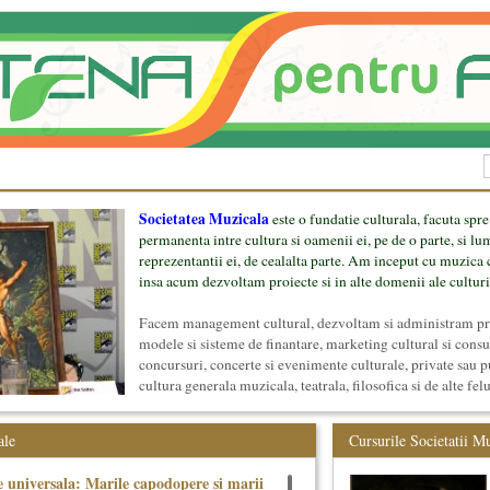
Societatea Muzicala
este o fundatie culturala, facuta spre
permanenta intre cultura si oamenii ei, pe de o parte, si lu
reprezentantii ei, de cealalta parte. Am inceput cu muzica c
insa acum dezvoltam proiecte si in alte domenii ale culturi
Facem management cultural, dezvoltam si administram proi
modele si sisteme de finantare, marketing cultural si cons
concursuri, concerte si evenimente culturale, private sau p
cultura generala muzicala, teatrala, filosofica si de alte fel
proiect, despre cei care il administreaza si cei care il finan
mai jos.
ale
Cursurile Societatii M
 universala: Marile capodopere si marii