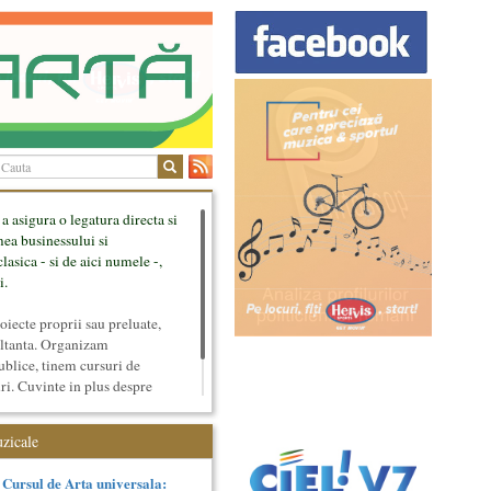
 a asigura o legatura directa si
mea businessului si
lasica - si de aici numele -,
i.
ecte proprii sau preluate,
ultanta. Organizam
ublice, tinem cursuri de
uri. Cuvinte in plus despre
tateaza sunt in rubricile de
uzicale
Cursul de Arta universala: