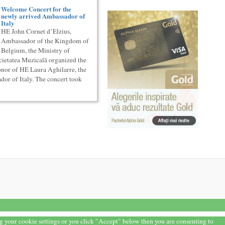
Welcome Concert for the
newly arrived Ambassador of
Italy
HE John Cornet d’Elzius,
Ambassador of the Kingdom of
Belgium, the Ministry of
cietatea Muzicală organized the
nor of HE Laura Aghilarre, the
or of Italy. The concert took
ng your cookie settings or you click "Accept" below then you are consenting to