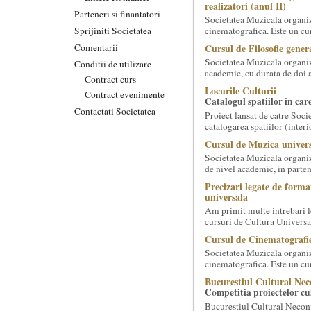
realizatori (anul II)
Parteneri si finantatori
Societatea Muzicala organiz
Sprijiniti Societatea
cinematografica. Este un curs
Comentarii
Cursul de Filosofie genera
Societatea Muzicala organiz
Conditii de utilizare
academic, cu durata de doi a
Contract curs
Locurile Culturii
Contract evenimente
Catalogul spatiilor in car
Contactati Societatea
Proiect lansat de catre Soci
catalogarea spatiilor (interi
Cursul de Muzica univers
Societatea Muzicala organiz
de nivel academic, in parten
Precizari legate de forma
universala
Am primit multe intrebari le
cursuri de Cultura Universal
Cursul de Cinematografie
Societatea Muzicala organiz
cinematografica. Este un curs
Bucurestiul Cultural Nec
Competitia proiectelor cu
Bucurestiul Cultural Necon