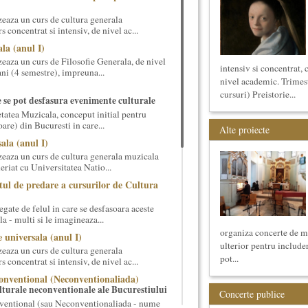
eaza un curs de cultura generala
 concentrat si intensiv, de nivel ac...
la (anul I)
eaza un curs de Filosofie Generala, de nivel
intensiv si concentrat, 
ni (4 semestre), impreuna...
nivel academic. Trimest
cursuri) Preistorie...
e se pot desfasura evenimente culturale
etatea Muzicala, conceput initial pentru
oare) din Bucuresti in care...
Alte proiecte
ala (anul I)
eaza un curs de cultura generala muzicala
eriat cu Universitatea Natio...
tul de predare a cursurilor de Cultura
gate de felul in care se desfasoara aceste
a - multi si le imagineaza...
organiza concerte de mu
 universala (anul I)
ulterior pentru includer
eaza un curs de cultura generala
pot...
 concentrat si intensiv, de nivel ac...
onventional (Neconventionaliada)
lturale neconventionale ale Bucurestiului
Concerte publice
ventional (sau Neconventionaliada - nume