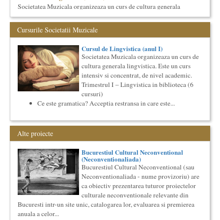
Societatea Muzicala organizeaza un curs de cultura generala
lingvistica. Este un curs intensiv si concentrat, de nivel
academ...
Cursurile Societatii Muzicale
The Fever
By Wallace Shawn, with Simona Maicanescu
Cursul de Lingvistica (anul I)
The Fever de Wallace Shawn, one-woman show cu Simona
Societatea Muzicala organizeaza un curs de
Maicanescu, in engleza, supratitrat in romana; Spectacolul de
cultura generala lingvistica. Este un curs
inchidere ...
intensiv si concentrat, de nivel academic.
Imaginary Beyond Reality
Trimestrul I – Lingvistica in biblioteca (6
Expozitie de arta fotografica
cursuri)
Expozitie de arta fotografica
Ce este gramatica? Acceptia restransa in care este...
Spatiu: neoBhoema Art & Social Lab, Palatul Universul,
...
Alte proiecte
Cursul de Muzica universala (anul II)
Societatea Muzicala organizeaza un curs de cultura generala
Bucurestiul Cultural Neconventional
muzicala, cu durata de doi ani, in parteneriat cu Universitatea
(Neconventionaliada)
N...
Bucurestiul Cultural Neconventional (sau
Cursul de Literatura universala: Marile texte literare ale
Neconventionaliada - nume provizoriu) are
umanitatii
ca obiectiv prezentarea tuturor proiectelor
Societatea Muzicala organizeaza un curs de literatura
culturale neconventionale relevante din
universala: „Marile texte si marile batalii culturale”. Este un
Bucuresti intr-un site unic, catalogarea lor, evaluarea si premierea
cu...
anuala a celor...