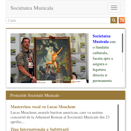
Societatea Muzicala
Toggle
navigation
Societatea
Muzicala
este
o fundatie
culturala,
facuta spre a
asigura o
legatura
directa si
permanenta
intre cultura si
oamenii ei, pe
Proiectele Societatii Muzicale
de o parte, si
lumea businessului si reprezentantii ei, de cealalta parte. Am
Masterclass vocal cu Lucas Meachem
inceput cu muzica clasica - si de aici numele -, insa acum
Lucas Meachem, marele bariton american, care va sustine
dezvoltam proiecte si in alte domenii ale culturii.
concertul de la Atheneul Roman al Societatii Muzicale din 23
aprilie,...
Facem management cultural, dezvoltam si administram proiecte
Ziua Internationala a Subtitrarii
proprii sau preluate, modele si sisteme de finantare, marketing