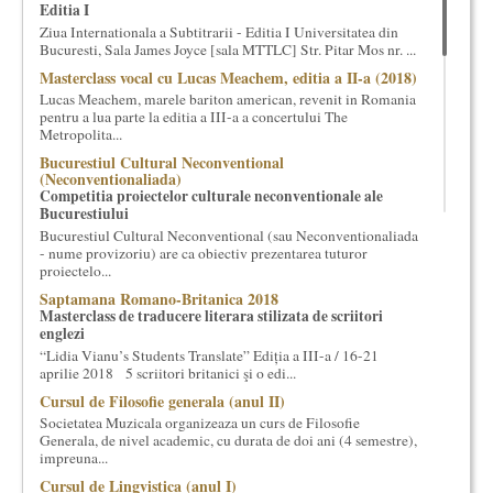
Editia I
cultural si consultanta. Organizam concursuri, concerte si
Ziua Internationala a Subtitrarii - Editia I Universitatea din
evenimente culturale, private sau publice, tinem cursuri de
Bucuresti, Sala James Joyce [sala MTTLC] Str. Pitar Mos nr. ...
cultura generala muzicala, teatrala, filosofica si de alte feluri.
Masterclass vocal cu Lucas Meachem, editia a II-a (2018)
Cuvinte in plus despre proiect, despre cei care il administreaza si
Lucas Meachem, marele bariton american, revenit in Romania
cei care il finantateaza sunt in rubricile de mai jos.
pentru a lua parte la editia a III-a a concertului The
Metropolita...
Bucurestiul Cultural Neconventional
(Neconventionaliada)
Competitia proiectelor culturale neconventionale ale
Bucurestiului
Bucurestiul Cultural Neconventional (sau Neconventionaliada
- nume provizoriu) are ca obiectiv prezentarea tuturor
proiectelo...
Saptamana Romano-Britanica 2018
Masterclass de traducere literara stilizata de scriitori
englezi
“Lidia Vianu’s Students Translate” Ediția a III-a / 16-21
aprilie 2018 5 scriitori britanici şi o edi...
Cursul de Filosofie generala (anul II)
Societatea Muzicala organizeaza un curs de Filosofie
Generala, de nivel academic, cu durata de doi ani (4 semestre),
impreuna...
Cursul de Lingvistica (anul I)