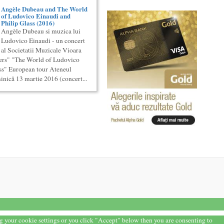
Angèle Dubeau and The World
of Ludovico Einaudi and
Philip Glass (2016)
Angèle Dubeau si muzica lui
Ludovico Einaudi - un concert
al Societatii Muzicale Vioara
iers" "The World of Ludovico
ss" European tour Ateneul
nică 13 martie 2016 (concert...
ng your cookie settings or you click "Accept" below then you are consenting to