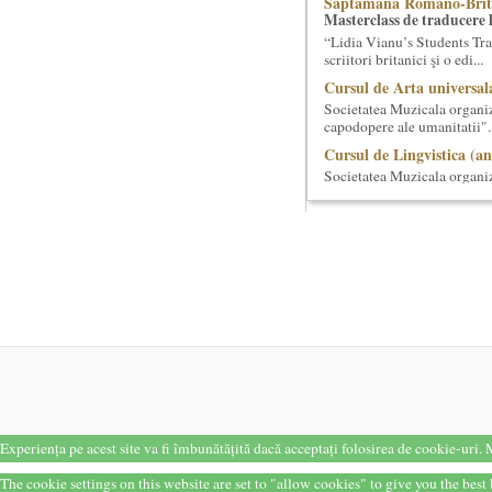
Saptamana Romano-Brit
Masterclass de traducere li
“Lidia Vianu’s Students Tra
scriitori britanici şi o edi...
Cursul de Arta universal
Societatea Muzicala organiz
capodopere ale umanitatii". E
Cursul de Lingvistica (an
Societatea Muzicala organiz
Este un curs intensiv si conc
Masterclass vocal cu Lu
Lucas Meachem, marele bari
la Atheneul Roman al Societa
The Fever
By Wallace Shawn, with 
The Fever de Wallace Sha
Maicanescu, in engleza, sup
...
Cursul de Lingvistica (an
Societatea Muzicala organiz
Este un curs intensiv si conc
Experiența pe acest site va fi îmbunătățită dacă acceptați folosirea de cookie-uri.
M
Cursul de Filosofie genera
Societatea Muzicala organiz
The cookie settings on this website are set to "allow cookies" to give you the bes