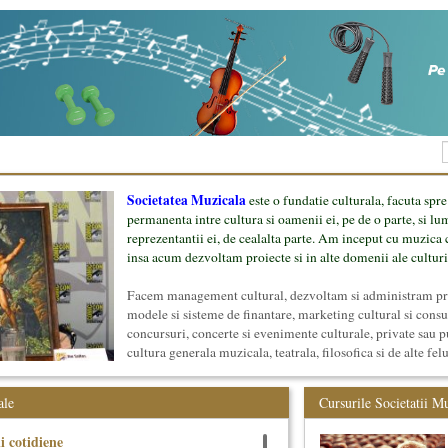
Societatea Muzicala
este o fundatie culturala, facuta spre
permanenta intre cultura si oamenii ei, pe de o parte, si lu
reprezentantii ei, de cealalta parte. Am inceput cu muzica c
insa acum dezvoltam proiecte si in alte domenii ale culturi
Facem management cultural, dezvoltam si administram proi
modele si sisteme de finantare, marketing cultural si cons
concursuri, concerte si evenimente culturale, private sau p
cultura generala muzicala, teatrala, filosofica si de alte fel
proiect, despre cei care il administreaza si cei care il finan
mai jos.
ale
Cursurile Societatii M
ii cotidiene