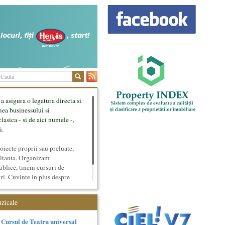
 a asigura o legatura directa si
mea businessului si
lasica - si de aici numele -,
i.
ecte proprii sau preluate,
ultanta. Organizam
ublice, tinem cursuri de
uri. Cuvinte in plus despre
tateaza sunt in rubricile de
uzicale
Cursul de Teatru universal