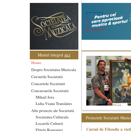
Meniul integral
aici
Home
Despre Societatea Muzicala
Cursurile Societatii
Concertele Societatii
Concursurile Societatii
Mihail Jora
Lidia Vianu Translates
Alte proiecte ale Societatii
Societatea Culturala
Proiectele Societatii Muzic
Locurile Culturii
Cursul de Filosofie a viet
Elitele Romaniei