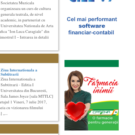
Societatea Muzicala
organizeaza un curs de cultura
generala teatrala, de nivel
academic, in parteneriat cu
Universitatea Nationala de Arta
afica "Ion Luca Caragiale" din
strul I – Intrarea in detalii
Ziua Internationala a
Subtitrarii
Ziua Internationala a
Subtitrarii - Editia I
Universitatea din Bucuresti,
Sala James Joyce [sala MTTLC]
 etajul 1 Vineri, 7 iulie 2017,
heia cu vizionarea filmului
] „...