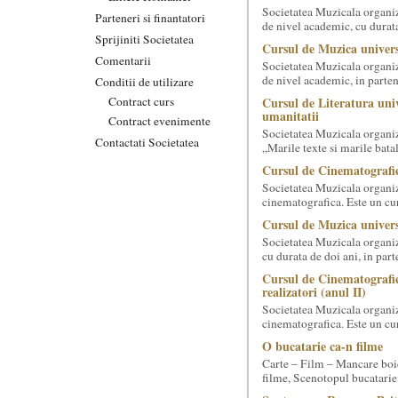
Societatea Muzicala organize
Parteneri si finantatori
de nivel academic, cu durata
Sprijiniti Societatea
Cursul de Muzica univers
Comentarii
Societatea Muzicala organiz
de nivel academic, in parten
Conditii de utilizare
Contract curs
Cursul de Literatura univ
umanitatii
Contract evenimente
Societatea Muzicala organiz
Contactati Societatea
„Marile texte si marile batali
Cursul de Cinematografie
Societatea Muzicala organiz
cinematografica. Este un curs
Cursul de Muzica univers
Societatea Muzicala organiz
cu durata de doi ani, in part
Cursul de Cinematografie
realizatori (anul II)
Societatea Muzicala organiz
cinematografica. Este un curs
O bucatarie ca-n filme
Carte – Film – Mancare boie
filme, Scenotopul bucatari