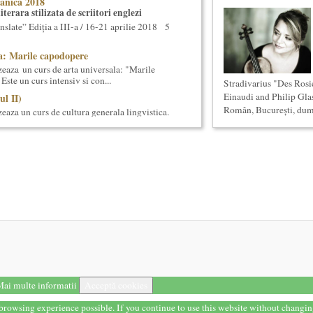
anica 2018
terara stilizata de scriitori englezi
nslate” Ediția a III-a / 16-21 aprilie 2018 5
a: Marile capodopere
eaza un curs de arta universala: "Marile
ste un curs intensiv si con...
Stradivarius "Des Ros
Einaudi and Philip Gla
ul II)
Român, București, dumi
eaza un curs de cultura generala lingvistica.
entrat, de nivel academ...
cas Meachem
ton american, care va sustine concertul de
tii Muzicale din 23 aprilie,...
Simona Maicanescu
wn, one-woman show cu Simona
ratitrat in romana; Spectacolul de inchidere
ul I)
eaza un curs de cultura generala lingvistica.
entrat, de nivel academ...
ai multe informatii
Acceptă cookies
la (anul I)
eaza un curs de Filosofie Generala, de nivel
t browsing experience possible. If you continue to use this website without changi