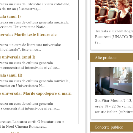
aza un curs de Filosofie a vietii cotidiene,
 de un an (2 semestre),...
ala (anul I)
eaza un curs de cultura generala muzicala
eriat cu Universitatea Natio...
Teatrala si Cinematogr
ersala: Marile texte literare ale
Bucuresti (UNATC) Trime
(8...
eaza un curs de literatura universala:
i culturale”. Este un cu...
 universala (anul I)
Alte proiecte
eaza un curs de cultura generala
 concentrat si intensiv, de nivel ac...
ala (anul II)
eaza un curs de cultura generala muzicala,
eneriat cu Universitatea N...
 universala: Marile capodopere si marii
Str. Pitar Mos nr. 7-13,
eaza un curs de cultura generala
orele 18 - 22 Se va inc
 concentrat si intensiv, de nivel ac...
artistic italian [subtitrat
reasca Lansarea cartii O bucatarie ca-n
ei in Noul Cinema Romanes...
Concerte publice