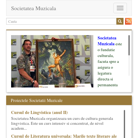
Societatea Muzicala
Toggle
navigation
Societatea
Muzicala
este
o fundatie
culturala,
facuta spre a
asigura o
legatura
directa si
permanenta
intre cultura si
oamenii ei, pe
Proiectele Societatii Muzicale
de o parte, si
lumea businessului si reprezentantii ei, de cealalta parte. Am
Cursul de Lingvistica (anul II)
inceput cu muzica clasica - si de aici numele -, insa acum
Societatea Muzicala organizeaza un curs de cultura generala
dezvoltam proiecte si in alte domenii ale culturii.
lingvistica. Este un curs intensiv si concentrat, de nivel
academ...
Facem management cultural, dezvoltam si administram proiecte
Cursul de Literatura universala: Marile texte literare ale
proprii sau preluate, modele si sisteme de finantare, marketing