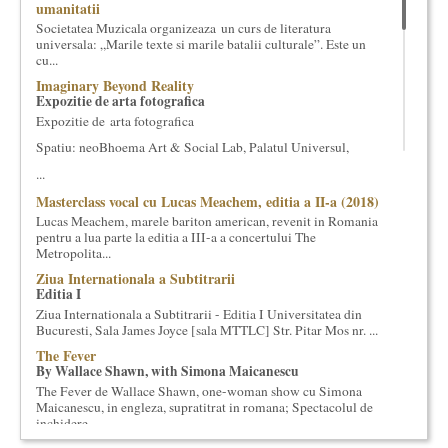
umanitatii
cultural si consultanta. Organizam concursuri, concerte si
Societatea Muzicala organizeaza un curs de literatura
evenimente culturale, private sau publice, tinem cursuri de
universala: „Marile texte si marile batalii culturale”. Este un
cultura generala muzicala, teatrala, filosofica si de alte feluri.
cu...
Cuvinte in plus despre proiect, despre cei care il administreaza si
Imaginary Beyond Reality
cei care il finantateaza sunt in rubricile de mai jos.
Expozitie de arta fotografica
Expozitie de arta fotografica
Spatiu: neoBhoema Art & Social Lab, Palatul Universul,
...
Masterclass vocal cu Lucas Meachem, editia a II-a (2018)
Lucas Meachem, marele bariton american, revenit in Romania
pentru a lua parte la editia a III-a a concertului The
Metropolita...
Ziua Internationala a Subtitrarii
Editia I
Ziua Internationala a Subtitrarii - Editia I Universitatea din
Bucuresti, Sala James Joyce [sala MTTLC] Str. Pitar Mos nr. ...
The Fever
By Wallace Shawn, with Simona Maicanescu
The Fever de Wallace Shawn, one-woman show cu Simona
Maicanescu, in engleza, supratitrat in romana; Spectacolul de
inchidere ...