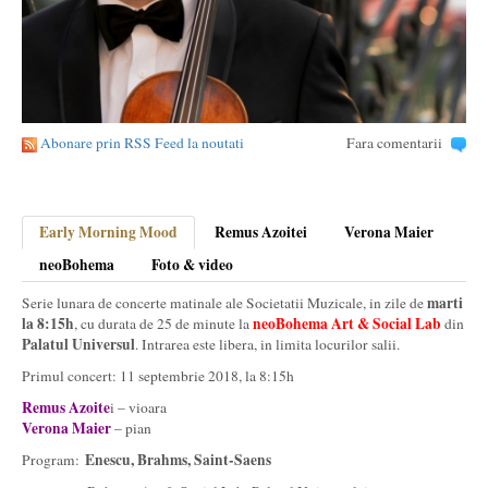
Abonare prin RSS Feed la noutati
Fara comentarii
Early Morning Mood
Remus Azoitei
Verona Maier
neoBohema
Foto & video
marti
Serie lunara de concerte matinale ale Societatii Muzicale, in zile de
la 8:15h
neoBohema Art & Social Lab
, cu durata de 25 de minute la
din
Palatul Universul
. Intrarea este libera, in limita locurilor salii.
Primul concert: 11 septembrie 2018, la 8:15h
Remus Azoite
i – vioara
Verona Maier
– pian
Enescu, Brahms, Saint-Saens
Program: