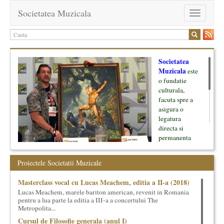
Societatea Muzicala
Toggle
navigation
Societatea
Muzicala
este
o fundatie
culturala,
facuta spre a
asigura o
legatura
directa si
permanenta
intre cultura si
oamenii ei, pe
Proiectele Societatii Muzicale
de o parte, si
lumea businessului si reprezentantii ei, de cealalta parte. Am
Masterclass vocal cu Lucas Meachem, editia a II-a (2018)
inceput cu muzica clasica - si de aici numele -, insa acum
Lucas Meachem, marele bariton american, revenit in Romania
dezvoltam proiecte si in alte domenii ale culturii.
pentru a lua parte la editia a III-a a concertului The
Metropolita...
Facem management cultural, dezvoltam si administram proiecte
Cursul de Filosofie generala (anul I)
proprii sau preluate, modele si sisteme de finantare, marketing