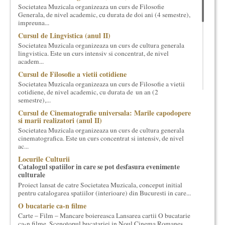
Societatea Muzicala organizeaza un curs de Filosofie
cultural si consultanta. Organizam concursuri, concerte si
Generala, de nivel academic, cu durata de doi ani (4 semestre),
evenimente culturale, private sau publice, tinem cursuri de
impreuna...
cultura generala muzicala, teatrala, filosofica si de alte feluri.
Cursul de Lingvistica (anul II)
Cuvinte in plus despre proiect, despre cei care il administreaza si
Societatea Muzicala organizeaza un curs de cultura generala
cei care il finantateaza sunt in rubricile de mai jos.
lingvistica. Este un curs intensiv si concentrat, de nivel
academ...
Cursul de Filosofie a vietii cotidiene
Societatea Muzicala organizeaza un curs de Filosofie a vietii
cotidiene, de nivel academic, cu durata de un an (2
semestre),...
Cursul de Cinematografie universala: Marile capodopere
si marii realizatori (anul II)
Societatea Muzicala organizeaza un curs de cultura generala
cinematografica. Este un curs concentrat si intensiv, de nivel
ac...
Locurile Culturii
Catalogul spatiilor in care se pot desfasura evenimente
culturale
Proiect lansat de catre Societatea Muzicala, conceput initial
pentru catalogarea spatiilor (interioare) din Bucuresti in care...
O bucatarie ca-n filme
Carte – Film – Mancare boiereasca Lansarea cartii O bucatarie
ca-n filme, Scenotopul bucatariei in Noul Cinema Romanes...