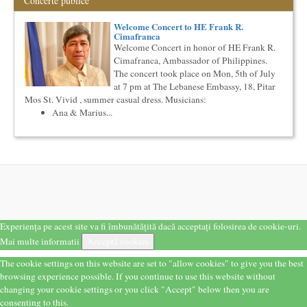
Concerte publice
lingvistica. Este un curs intensiv si concentrat, de nivel
academ...
Welcome Concert to HE Frank R.
Cursul de Sociologie
Cimafranca
Societatea Muzicala organizeaza un curs de Sociologie, in
Welcome Concert in honor of HE Frank R.
parteneriat cu Facultatea de Sociologie si Asistenta Sociala a
Cimafranca, Ambassador of Philippines.
Univ...
The concert took place on Mon, 5th of July
O bucatarie ca-n filme
at 7 pm at The Lebanese Embassy, 18, Pitar
Carte – Film – Mancare boiereasca Lansarea cartii O bucatarie
Mos St. Vivid , summer casual dress. Musicians:
ca-n filme, Scenotopul bucatariei in Noul Cinema Romanes...
Ana & Marius...
Cursul de Filosofie generala (anul II)
Societatea Muzicala organizeaza un curs de Filosofie
Generala, de nivel academic, cu durata de doi ani (4 semestre),
impreuna...
Saptamana Romano-Britanica 2017
Masterclass de traducere literara stilizata de scriitori
englezi
Saptamana romano-britanica: 8-13 mai 2017 Sase scriitori
britanici stilizeaza traduceri din proza contemporana
Experiența pe acest site va fi îmbunătățită dacă acceptați folosirea de cookie-uri.
romaneasca ...
Mai multe informatii
Acceptă cookies
Precizari legate de formatul de predare a cursurilor de
The cookie settings on this website are set to "allow cookies" to give you the best
Cultura universala
browsing experience possible. If you continue to use this website without
Am primit multe intrebari legate de felul in care se desfasoara
aceste cursuri de Cultura Universala - multi si le imagineaza...
changing your cookie settings or you click "Accept" below then you are
consenting to this.
Bucurestiul Cultural Neconventional