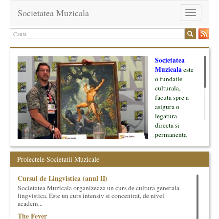
Societatea Muzicala
Toggle
navigation
Societatea
Muzicala
este
o fundatie
culturala,
facuta spre a
asigura o
legatura
directa si
permanenta
intre cultura si
oamenii ei, pe
Proiectele Societatii Muzicale
de o parte, si
lumea businessului si reprezentantii ei, de cealalta parte. Am
Cursul de Lingvistica (anul II)
inceput cu muzica clasica - si de aici numele -, insa acum
Societatea Muzicala organizeaza un curs de cultura generala
dezvoltam proiecte si in alte domenii ale culturii.
lingvistica. Este un curs intensiv si concentrat, de nivel
academ...
Facem management cultural, dezvoltam si administram proiecte
The Fever
proprii sau preluate, modele si sisteme de finantare, marketing