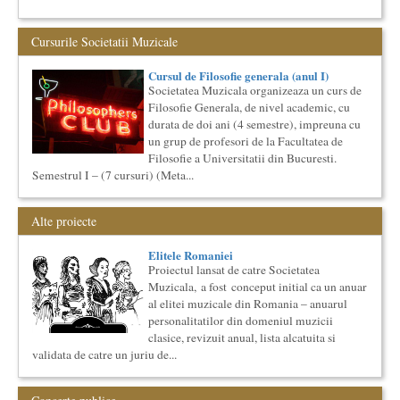
Cursul de Muzica universala (anul I)
Societatea Muzicala organizeaza un curs de cultura generala
Cursurile Societatii Muzicale
muzicala de nivel academic, in parteneriat cu Universitatea
Natio...
Cursul de Filosofie generala (anul I)
Locurile Culturii
Societatea Muzicala organizeaza un curs de
Catalogul spatiilor in care se pot desfasura evenimente
Filosofie Generala, de nivel academic, cu
culturale
durata de doi ani (4 semestre), impreuna cu
Proiect lansat de catre Societatea Muzicala, conceput initial
un grup de profesori de la Facultatea de
pentru catalogarea spatiilor (interioare) din Bucuresti in care...
Filosofie a Universitatii din Bucuresti.
Masterclass vocal cu Lucas Meachem, editia a II-a (2018)
Semestrul I – (7 cursuri) (Meta...
Lucas Meachem, marele bariton american, revenit in Romania
pentru a lua parte la editia a III-a a concertului The
Metropolita...
Alte proiecte
Ziua Internationala a Subtitrarii
Editia I
Elitele Romaniei
Ziua Internationala a Subtitrarii - Editia I Universitatea din
Proiectul lansat de catre Societatea
Bucuresti, Sala James Joyce [sala MTTLC] Str. Pitar Mos nr. ...
Muzicala, a fost conceput initial ca un anuar
Cursul de Cinematografie universala (anul I)
al elitei muzicale din Romania – anuarul
personalitatilor din domeniul muzicii
Societatea Muzicala organizeaza un curs de cultura generala
cinematografica. Este un curs concentrat si intensiv, de nivel
clasice, revizuit anual, lista alcatuita si
ac...
validata de catre un juriu de...
Cursul de Lingvistica (anul I)
Societatea Muzicala organizeaza un curs de cultura generala