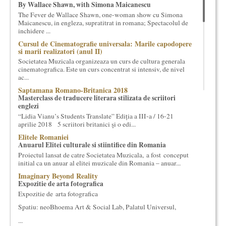
By Wallace Shawn, with Simona Maicanescu
cultural si consultanta. Organizam concursuri, concerte si
The Fever de Wallace Shawn, one-woman show cu Simona
evenimente culturale, private sau publice, tinem cursuri de
Maicanescu, in engleza, supratitrat in romana; Spectacolul de
cultura generala muzicala, teatrala, filosofica si de alte feluri.
inchidere ...
Cuvinte in plus despre proiect, despre cei care il administreaza si
Cursul de Cinematografie universala: Marile capodopere
cei care il finantateaza sunt in rubricile de mai jos.
si marii realizatori (anul II)
Societatea Muzicala organizeaza un curs de cultura generala
cinematografica. Este un curs concentrat si intensiv, de nivel
ac...
Saptamana Romano-Britanica 2018
Masterclass de traducere literara stilizata de scriitori
englezi
“Lidia Vianu’s Students Translate” Ediția a III-a / 16-21
aprilie 2018 5 scriitori britanici şi o edi...
Elitele Romaniei
Anuarul Elitei culturale si stiintifice din Romania
Proiectul lansat de catre Societatea Muzicala, a fost conceput
initial ca un anuar al elitei muzicale din Romania – anuar...
Imaginary Beyond Reality
Expozitie de arta fotografica
Expozitie de arta fotografica
Spatiu: neoBhoema Art & Social Lab, Palatul Universul,
...