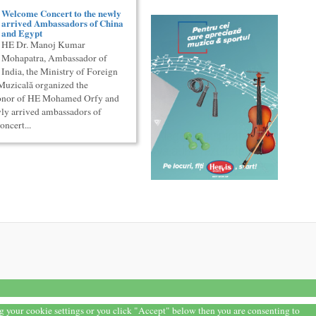
Welcome Concert to the newly
arrived Ambassadors of China
and Egypt
HE Dr. Manoj Kumar
Mohapatra, Ambassador of
India, the Ministry of Foreign
 Muzicală organized the
onor of HE Mohamed Orfy and
ly arrived ambassadors of
ncert...
ng your cookie settings or you click "Accept" below then you are consenting to