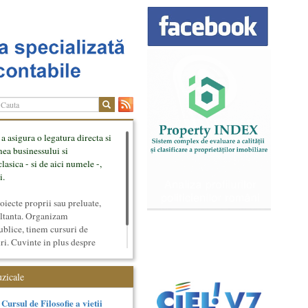
 a asigura o legatura directa si
mea businessului si
lasica - si de aici numele -,
i.
ecte proprii sau preluate,
ultanta. Organizam
ublice, tinem cursuri de
uri. Cuvinte in plus despre
tateaza sunt in rubricile de
uzicale
Cursul de Filosofie a vietii