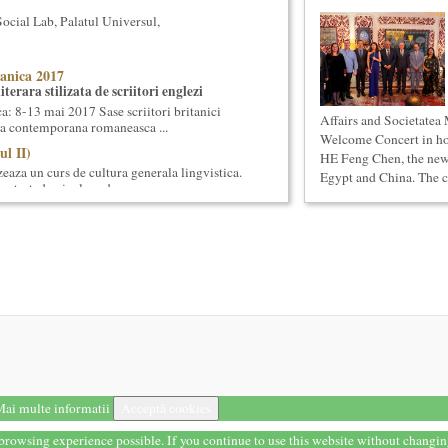
cial Lab, Palatul Universul,
anica 2017
terara stilizata de scriitori englezi
 8-13 mai 2017 Sase scriitori britanici
Affairs and Societatea
oza contemporana romaneasca ...
Welcome Concert in h
ul II)
HE Feng Chen, the new
eaza un curs de cultura generala lingvistica.
Egypt and China. The co
entrat, de nivel academ...
tul de predare a cursurilor de Cultura
gate de felul in care se desfasoara aceste
a - multi si le imagineaza...
onventional (Neconventionaliada)
lturale neconventionale ale Bucurestiului
ventional (sau Neconventionaliada - nume
prezentarea tuturor proiectelo...
i stiintifice din Romania
cietatea Muzicala, a fost conceput initial ca
ai multe informatii
Acceptă cookies
din Romania – anuar...
t browsing experience possible. If you continue to use this website without changi
a: Marile capodopere