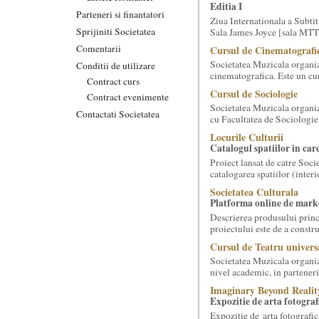
Editia I
Parteneri si finantatori
Ziua Internationala a Subtitr
Sprijiniti Societatea
Sala James Joyce [sala MTTLC
Comentarii
Cursul de Cinematografie
Societatea Muzicala organiz
Conditii de utilizare
cinematografica. Este un curs
Contract curs
Cursul de Sociologie
Contract evenimente
Societatea Muzicala organiz
Contactati Societatea
cu Facultatea de Sociologie 
Locurile Culturii
Catalogul spatiilor in car
Proiect lansat de catre Soci
catalogarea spatiilor (interi
Societatea Culturala
Platforma online de marke
Descrierea produsului princ
proiectului este de a constr
Cursul de Teatru univers
Societatea Muzicala organize
nivel academic, in parteneri
Imaginary Beyond Realit
Expozitie de arta fotograf
Expozitie de arta fotografic