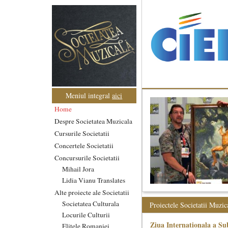
Meniul integral
aici
Home
Despre Societatea Muzicala
Cursurile Societatii
Concertele Societatii
Concursurile Societatii
Mihail Jora
Lidia Vianu Translates
Alte proiecte ale Societatii
Societatea Culturala
Proiectele Societatii Muzic
Locurile Culturii
Ziua Internationala a Sub
Elitele Romaniei