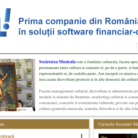
Societatea Muzicala
este o fundatie culturala, facuta spre
permanenta intre cultura si oamenii ei, pe de o parte, si lu
reprezentantii ei, de cealalta parte. Am inceput cu muzica c
insa acum dezvoltam proiecte si in alte domenii ale culturi
Facem management cultural, dezvoltam si administram proi
modele si sisteme de finantare, marketing cultural si cons
concursuri, concerte si evenimente culturale, private sau p
cultura generala muzicala, teatrala, filosofica si de alte fel
proiect, despre cei care il administreaza si cei care il finan
mai jos.
ale
Cursurile Societatii M
titrarii