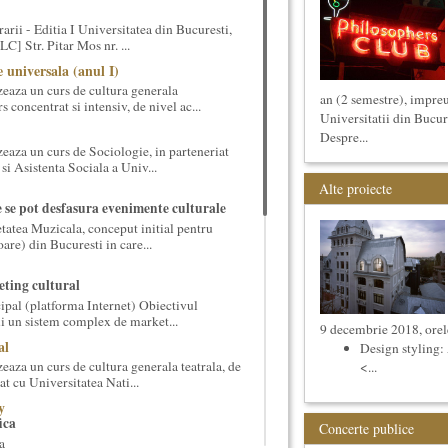
arii - Editia I Universitatea din Bucuresti,
] Str. Pitar Mos nr. ...
 universala (anul I)
eaza un curs de cultura generala
an (2 semestre), impreu
 concentrat si intensiv, de nivel ac...
Universitatii din Bucur
Despre...
eaza un curs de Sociologie, in parteneriat
si Asistenta Sociala a Univ...
Alte proiecte
e se pot desfasura evenimente culturale
etatea Muzicala, conceput initial pentru
oare) din Bucuresti in care...
ting cultural
ipal (platforma Internet) Obiectivul
ui un sistem complex de market...
9 decembrie 2018, orel
al
Design styling:
aza un curs de cultura generala teatrala, de
<...
at cu Universitatea Nati...
y
ica
Concerte publice
a