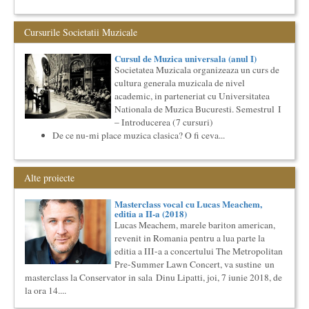
englezi
Saptamana romano-britanica: 8-13 mai 2017 Sase scriitori
Cursurile Societatii Muzicale
britanici stilizeaza traduceri din proza contemporana
romaneasca ...
Cursul de Muzica universala (anul I)
Cursul de Lingvistica (anul I)
Societatea Muzicala organizeaza un curs de
Societatea Muzicala organizeaza un curs de cultura generala
cultura generala muzicala de nivel
lingvistica. Este un curs intensiv si concentrat, de nivel
academ...
academic, in parteneriat cu Universitatea
Nationala de Muzica Bucuresti. Semestrul I
Cursul de Arta universala: Marile capodopere
– Introducerea (7 cursuri)
Societatea Muzicala organizeaza un curs de arta universala:
De ce nu-mi place muzica clasica? O fi ceva...
"Marile capodopere ale umanitatii". Este un curs intensiv si
con...
Imaginary Beyond Reality
Expozitie de arta fotografica
Alte proiecte
Expozitie de arta fotografica
Masterclass vocal cu Lucas Meachem,
Spatiu: neoBhoema Art & Social Lab, Palatul Universul,
editia a II-a (2018)
Lucas Meachem, marele bariton american,
...
revenit in Romania pentru a lua parte la
Cursul de Filosofie generala (anul II)
editia a III-a a concertului The Metropolitan
Societatea Muzicala organizeaza un curs de Filosofie
Pre-Summer Lawn Concert, va sustine un
Generala, de nivel academic, cu durata de doi ani (4 semestre),
masterclass la Conservator in sala Dinu Lipatti, joi, 7 iunie 2018, de
impreuna...
la ora 14....
Cursul de Filosofie a vietii cotidiene