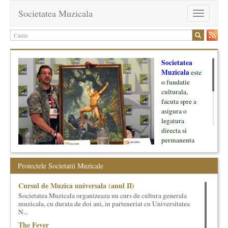
Societatea Muzicala
Toggle
navigation
Societatea
Muzicala
este
o fundatie
culturala,
facuta spre a
asigura o
legatura
directa si
permanenta
intre cultura si
oamenii ei, pe
Proiectele Societatii Muzicale
de o parte, si
lumea businessului si reprezentantii ei, de cealalta parte. Am
Cursul de Muzica universala (anul II)
inceput cu muzica clasica - si de aici numele -, insa acum
Societatea Muzicala organizeaza un curs de cultura generala
dezvoltam proiecte si in alte domenii ale culturii.
muzicala, cu durata de doi ani, in parteneriat cu Universitatea
N...
Facem management cultural, dezvoltam si administram proiecte
The Fever
proprii sau preluate, modele si sisteme de finantare, marketing