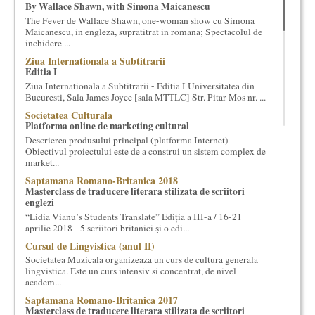
By Wallace Shawn, with Simona Maicanescu
cultural si consultanta. Organizam concursuri, concerte si
The Fever de Wallace Shawn, one-woman show cu Simona
evenimente culturale, private sau publice, tinem cursuri de
Maicanescu, in engleza, supratitrat in romana; Spectacolul de
cultura generala muzicala, teatrala, filosofica si de alte feluri.
inchidere ...
Cuvinte in plus despre proiect, despre cei care il administreaza si
Ziua Internationala a Subtitrarii
cei care il finantateaza sunt in rubricile de mai jos.
Editia I
Ziua Internationala a Subtitrarii - Editia I Universitatea din
Bucuresti, Sala James Joyce [sala MTTLC] Str. Pitar Mos nr. ...
Societatea Culturala
Platforma online de marketing cultural
Descrierea produsului principal (platforma Internet)
Obiectivul proiectului este de a construi un sistem complex de
market...
Saptamana Romano-Britanica 2018
Masterclass de traducere literara stilizata de scriitori
englezi
“Lidia Vianu’s Students Translate” Ediția a III-a / 16-21
aprilie 2018 5 scriitori britanici şi o edi...
Cursul de Lingvistica (anul II)
Societatea Muzicala organizeaza un curs de cultura generala
lingvistica. Este un curs intensiv si concentrat, de nivel
academ...
Saptamana Romano-Britanica 2017
Masterclass de traducere literara stilizata de scriitori