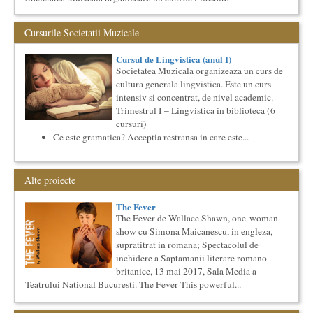
Generala, de nivel academic, cu durata de doi ani (4 semestre),
impreuna...
Cursurile Societatii Muzicale
Elitele Romaniei
Anuarul Elitei culturale si stiintifice din Romania
Cursul de Lingvistica (anul I)
Proiectul lansat de catre Societatea Muzicala, a fost conceput
Societatea Muzicala organizeaza un curs de
initial ca un anuar al elitei muzicale din Romania – anuar...
cultura generala lingvistica. Este un curs
Cursul de Lingvistica (anul I)
intensiv si concentrat, de nivel academic.
Societatea Muzicala organizeaza un curs de cultura generala
Trimestrul I – Lingvistica in biblioteca (6
lingvistica. Este un curs intensiv si concentrat, de nivel
cursuri)
academ...
Ce este gramatica? Acceptia restransa in care este...
O bucatarie ca-n filme
Carte – Film – Mancare boiereasca Lansarea cartii O bucatarie
ca-n filme, Scenotopul bucatariei in Noul Cinema Romanes...
Alte proiecte
The Fever
By Wallace Shawn, with Simona Maicanescu
The Fever
The Fever de Wallace Shawn, one-woman show cu Simona
The Fever de Wallace Shawn, one-woman
Maicanescu, in engleza, supratitrat in romana; Spectacolul de
show cu Simona Maicanescu, in engleza,
inchidere ...
supratitrat in romana; Spectacolul de
Cursul de Filosofie a vietii cotidiene
inchidere a Saptamanii literare romano-
Societatea Muzicala organizeaza un curs de Filosofie a vietii
britanice, 13 mai 2017, Sala Media a
cotidiene, de nivel academic, cu durata de un an (2
Teatrului National Bucuresti. The Fever This powerful...
semestre),...
Cursul de Sociologie