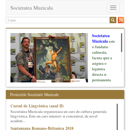
Societatea Muzicala
Toggle
navigation
Societatea
Muzicala
este
o fundatie
culturala,
facuta spre a
asigura o
legatura
directa si
permanenta
intre cultura si
oamenii ei, pe
Proiectele Societatii Muzicale
de o parte, si
lumea businessului si reprezentantii ei, de cealalta parte. Am
Cursul de Lingvistica (anul II)
inceput cu muzica clasica - si de aici numele -, insa acum
Societatea Muzicala organizeaza un curs de cultura generala
dezvoltam proiecte si in alte domenii ale culturii.
lingvistica. Este un curs intensiv si concentrat, de nivel
academ...
Facem management cultural, dezvoltam si administram proiecte
Saptamana Romano-Britanica 2018
proprii sau preluate, modele si sisteme de finantare, marketing