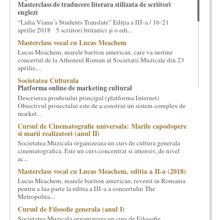
Masterclass de traducere literara stilizata de scriitori
cultural si consultanta. Organizam concursuri, concerte si
englezi
evenimente culturale, private sau publice, tinem cursuri de
“Lidia Vianu’s Students Translate” Ediția a III-a / 16-21
cultura generala muzicala, teatrala, filosofica si de alte feluri.
aprilie 2018 5 scriitori britanici şi o edi...
Cuvinte in plus despre proiect, despre cei care il administreaza si
Masterclass vocal cu Lucas Meachem
cei care il finantateaza sunt in rubricile de mai jos.
Lucas Meachem, marele bariton american, care va sustine
concertul de la Atheneul Roman al Societatii Muzicale din 23
aprilie,...
Societatea Culturala
Platforma online de marketing cultural
Descrierea produsului principal (platforma Internet)
Obiectivul proiectului este de a construi un sistem complex de
market...
Cursul de Cinematografie universala: Marile capodopere
si marii realizatori (anul II)
Societatea Muzicala organizeaza un curs de cultura generala
cinematografica. Este un curs concentrat si intensiv, de nivel
ac...
Masterclass vocal cu Lucas Meachem, editia a II-a (2018)
Lucas Meachem, marele bariton american, revenit in Romania
pentru a lua parte la editia a III-a a concertului The
Metropolita...
Cursul de Filosofie generala (anul I)
Societatea Muzicala organizeaza un curs de Filosofie