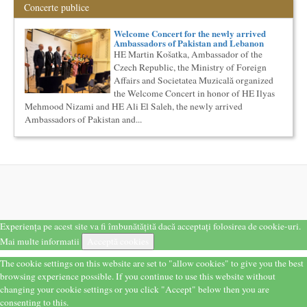
Concerte publice
Societatea Muzicala organizeaza un curs de Sociologie, in
parteneriat cu Facultatea de Sociologie si Asistenta Sociala a
Univ...
Welcome Concert for the newly arrived
Ambassadors of Pakistan and Lebanon
Locurile Culturii
HE Martin Košatka, Ambassador of the
Catalogul spatiilor in care se pot desfasura evenimente
Czech Republic, the Ministry of Foreign
culturale
Affairs and Societatea Muzicală organized
Proiect lansat de catre Societatea Muzicala, conceput initial
pentru catalogarea spatiilor (interioare) din Bucuresti in care...
the Welcome Concert in honor of HE Ilyas
Mehmood Nizami and HE Ali El Saleh, the newly arrived
Cursul de Literatura universala: Marile texte literare ale
Ambassadors of Pakistan and...
umanitatii
Societatea Muzicala organizeaza un curs de literatura
universala: „Marile texte si marile batalii culturale”. Este un
cu...
Precizari legate de formatul de predare a cursurilor de
Cultura universala
Am primit multe intrebari legate de felul in care se desfasoara
aceste cursuri de Cultura Universala - multi si le imagineaza...
Cursul de Arta universala: Marile capodopere
Experiența pe acest site va fi îmbunătățită dacă acceptați folosirea de cookie-uri.
Societatea Muzicala organizeaza un curs de arta universala:
Mai multe informatii
Acceptă cookies
"Marile capodopere ale umanitatii". Este un curs intensiv si
con...
The cookie settings on this website are set to "allow cookies" to give you the best
browsing experience possible. If you continue to use this website without
Cursul de Filosofie generala (anul II)
changing your cookie settings or you click "Accept" below then you are
Societatea Muzicala organizeaza un curs de Filosofie
consenting to this.
Generala, de nivel academic, cu durata de doi ani (4 semestre),