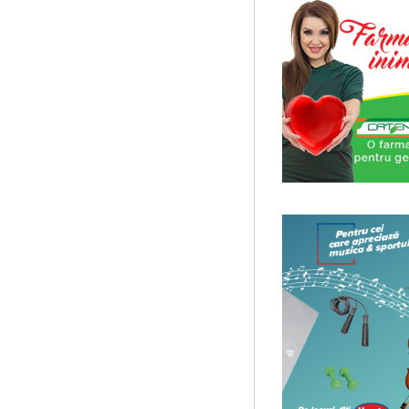
Societatea Muzicala organiz
capodopere ale umanitatii". E
Cursul de Filosofie a viet
Societatea Muzicala organize
de nivel academic, cu durata
Cursul de Filosofie genera
Societatea Muzicala organiz
academic, cu durata de doi a
Masterclass vocal cu Lu
Lucas Meachem, marele bari
la Atheneul Roman al Societa
Cursul de Lingvistica (an
Societatea Muzicala organiz
Este un curs intensiv si conc
Cursul de Cinematografie
Societatea Muzicala organiz
cinematografica. Este un curs
Masterclass vocal cu Luca
Lucas Meachem, marele bari
lua parte la editia a III-a a
Cursul de Teatru univers
Societatea Muzicala organize