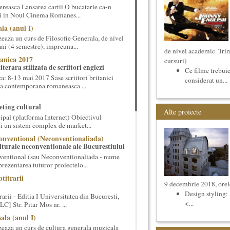
reasca Lansarea cartii O bucatarie ca-n
ei in Noul Cinema Romanes...
la (anul I)
eaza un curs de Filosofie Generala, de nivel
ni (4 semestre), impreuna...
de nivel academic. Trim
anica 2017
cursuri)
terara stilizata de scriitori englezi
Ce filme trebuie
 8-13 mai 2017 Sase scriitori britanici
considerat un...
oza contemporana romaneasca ...
ting cultural
Alte proiecte
ipal (platforma Internet) Obiectivul
ui un sistem complex de market...
onventional (Neconventionaliada)
lturale neconventionale ale Bucurestiului
ventional (sau Neconventionaliada - nume
prezentarea tuturor proiectelo...
titrarii
9 decembrie 2018, orel
Design styling:
arii - Editia I Universitatea din Bucuresti,
<...
] Str. Pitar Mos nr. ...
ala (anul I)
eaza un curs de cultura generala muzicala