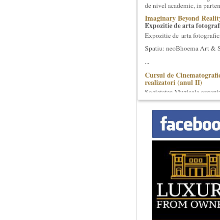
de nivel academic, in parten
Imaginary Beyond Realit
Expozitie de arta fotograf
Expozitie de arta fotografic
Spatiu: neoBhoema Art & So
...
Cursul de Cinematografie
realizatori (anul II)
Societatea Muzicala organiz
cinematografica. Este un curs
Cursul de Lingvistica (an
Societatea Muzicala organiz
Este un curs intensiv si conc
Cursul de Sociologie
Societatea Muzicala organiz
cu Facultatea de Sociologie 
Elitele Romaniei
Anuarul Elitei culturale s
Proiectul lansat de catre So
un anuar al elitei muzicale 
Precizari legate de forma
universala