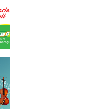
eaza un curs de arta universala: "Marile
ste un curs intensiv si con...
ii cotidiene
aza un curs de Filosofie a vietii cotidiene,
 de un an (2 semestre),...
la (anul II)
eaza un curs de Filosofie Generala, de nivel
ni (4 semestre), impreuna...
cas Meachem
ton american, care va sustine concertul de
tii Muzicale din 23 aprilie,...
ul II)
eaza un curs de cultura generala lingvistica.
entrat, de nivel academ...
 universala (anul I)
eaza un curs de cultura generala
 concentrat si intensiv, de nivel ac...
s Meachem, editia a II-a (2018)
ton american, revenit in Romania pentru a
 concertului The Metropolita...
al
aza un curs de cultura generala teatrala, de