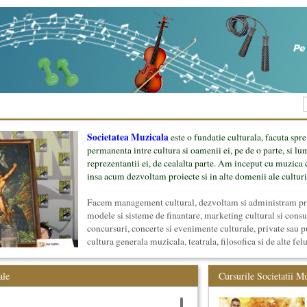
Societatea Muzicala
este o fundatie culturala, facuta spre
permanenta intre cultura si oamenii ei, pe de o parte, si lu
reprezentantii ei, de cealalta parte. Am inceput cu muzica c
insa acum dezvoltam proiecte si in alte domenii ale culturi
Facem management cultural, dezvoltam si administram proi
modele si sisteme de finantare, marketing cultural si cons
concursuri, concerte si evenimente culturale, private sau p
cultura generala muzicala, teatrala, filosofica si de alte fel
proiect, despre cei care il administreaza si cei care il finan
mai jos.
ale
Cursurile Societatii M