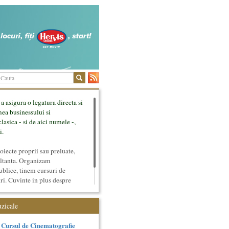
 a asigura o legatura directa si
mea businessului si
lasica - si de aici numele -,
i.
ecte proprii sau preluate,
ultanta. Organizam
ublice, tinem cursuri de
uri. Cuvinte in plus despre
tateaza sunt in rubricile de
uzicale
Cursul de Cinematografie