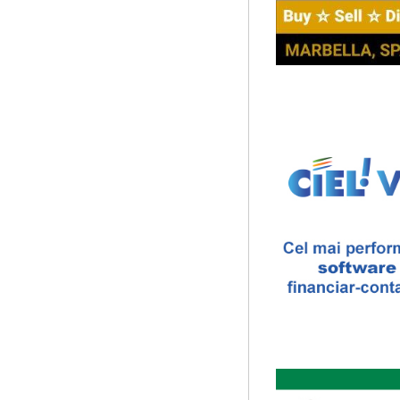
Am primit multe intrebari le
cursuri de Cultura Universal
Saptamana Romano-Brit
Masterclass de traducere li
“Lidia Vianu’s Students Tra
scriitori britanici şi o edi...
Cursul de Muzica univers
Societatea Muzicala organiz
cu durata de doi ani, in part
Cursul de Literatura univ
umanitatii
Societatea Muzicala organiz
„Marile texte si marile batali
Locurile Culturii
Catalogul spatiilor in car
Proiect lansat de catre Soci
catalogarea spatiilor (interi
The Fever
By Wallace Shawn, with 
The Fever de Wallace Sha
Maicanescu, in engleza, sup
...
Cursul de Arta universal