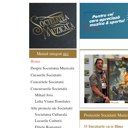
Meniul integral
aici
Home
Despre Societatea Muzicala
Cursurile Societatii
Concertele Societatii
Concursurile Societatii
Mihail Jora
Lidia Vianu Translates
Alte proiecte ale Societatii
Societatea Culturala
Proiectele Societatii Muzic
Locurile Culturii
O bucatarie ca-n filme
Elitele Romaniei