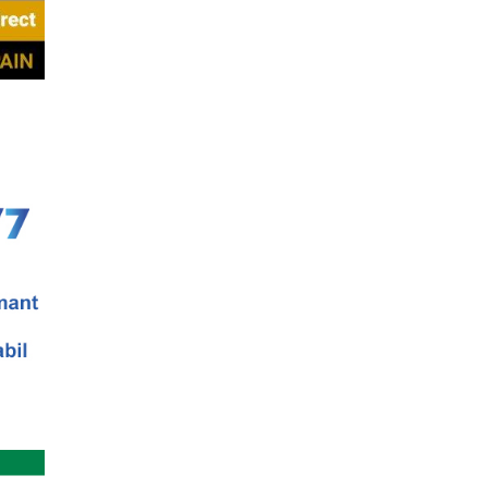
gate de felul in care se desfasoara aceste
a - multi si le imagineaza...
anica 2018
terara stilizata de scriitori englezi
nslate” Ediția a III-a / 16-21 aprilie 2018 5
ala (anul II)
eaza un curs de cultura generala muzicala,
eneriat cu Universitatea N...
ersala: Marile texte literare ale
eaza un curs de literatura universala:
i culturale”. Este un cu...
e se pot desfasura evenimente culturale
etatea Muzicala, conceput initial pentru
oare) din Bucuresti in care...
Simona Maicanescu
wn, one-woman show cu Simona
ratitrat in romana; Spectacolul de inchidere
a: Marile capodopere