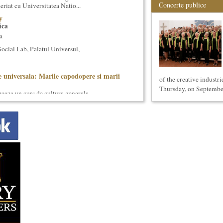
Concerte publice
eriat cu Universitatea Natio...
y
ica
a
cial Lab, Palatul Universul,
 universala: Marile capodopere si marii
of the creative industr
Thursday, on September
eaza un curs de cultura generala
 concentrat si intensiv, de nivel ac...
ul I)
eaza un curs de cultura generala lingvistica.
entrat, de nivel academ...
eaza un curs de Sociologie, in parteneriat
si Asistenta Sociala a Univ...
i stiintifice din Romania
cietatea Muzicala, a fost conceput initial ca
din Romania – anuar...
tul de predare a cursurilor de Cultura