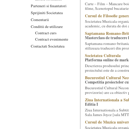
Carte – Film – Mancare boie
Parteneri si finantatori
filme, Scenotopul bucatari
Sprijiniti Societatea
Cursul de Filosofie genera
Comentarii
Societatea Muzicala organiz
academic, cu durata de doi a
Conditii de utilizare
Contract curs
Saptamana Romano-Brit
Masterclass de traducere li
Contract evenimente
Saptamana romano-britanica:
Contactati Societatea
stilizeaza traduceri din pr
Societatea Culturala
Platforma online de marke
Descrierea produsului princ
proiectului este de a constr
Bucurestiul Cultural Nec
Competitia proiectelor cu
Bucurestiul Cultural Necon
provizoriu) are ca obiectiv 
Ziua Internationala a Sub
Editia I
Ziua Internationala a Subtitr
Sala James Joyce [sala MTTLC
Cursul de Muzica univers
Societatea Muzicala organiz