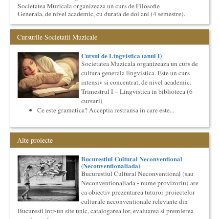
Societatea Muzicala organizeaza un curs de Filosofie
Generala, de nivel academic, cu durata de doi ani (4 semestre),
impreuna...
Ziua Internationala a Subtitrarii
Cursurile Societatii Muzicale
Editia I
Ziua Internationala a Subtitrarii - Editia I Universitatea din
Cursul de Lingvistica (anul I)
Bucuresti, Sala James Joyce [sala MTTLC] Str. Pitar Mos nr. ...
Societatea Muzicala organizeaza un curs de
Cursul de Arta universala: Marile capodopere
cultura generala lingvistica. Este un curs
Societatea Muzicala organizeaza un curs de arta universala:
intensiv si concentrat, de nivel academic.
"Marile capodopere ale umanitatii". Este un curs intensiv si
Trimestrul I – Lingvistica in biblioteca (6
con...
cursuri)
Precizari legate de formatul de predare a cursurilor de
Ce este gramatica? Acceptia restransa in care este...
Cultura universala
Am primit multe intrebari legate de felul in care se desfasoara
aceste cursuri de Cultura Universala - multi si le imagineaza...
Alte proiecte
Saptamana Romano-Britanica 2017
Masterclass de traducere literara stilizata de scriitori
Bucurestiul Cultural Neconventional
englezi
(Neconventionaliada)
Saptamana romano-britanica: 8-13 mai 2017 Sase scriitori
Bucurestiul Cultural Neconventional (sau
britanici stilizeaza traduceri din proza contemporana
Neconventionaliada - nume provizoriu) are
romaneasca ...
ca obiectiv prezentarea tuturor proiectelor
The Fever
culturale neconventionale relevante din
By Wallace Shawn, with Simona Maicanescu
Bucuresti intr-un site unic, catalogarea lor, evaluarea si premierea
The Fever de Wallace Shawn, one-woman show cu Simona