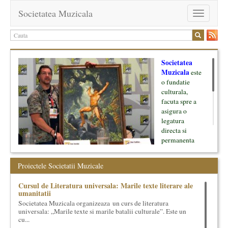
Societatea Muzicala
Toggle
navigation
Societatea
Muzicala
este
o fundatie
culturala,
facuta spre a
asigura o
legatura
directa si
permanenta
intre cultura si
oamenii ei, pe
Proiectele Societatii Muzicale
de o parte, si
lumea businessului si reprezentantii ei, de cealalta parte. Am
Cursul de Literatura universala: Marile texte literare ale
inceput cu muzica clasica - si de aici numele -, insa acum
umanitatii
dezvoltam proiecte si in alte domenii ale culturii.
Societatea Muzicala organizeaza un curs de literatura
universala: „Marile texte si marile batalii culturale”. Este un
Facem management cultural, dezvoltam si administram proiecte
cu...
proprii sau preluate, modele si sisteme de finantare, marketing