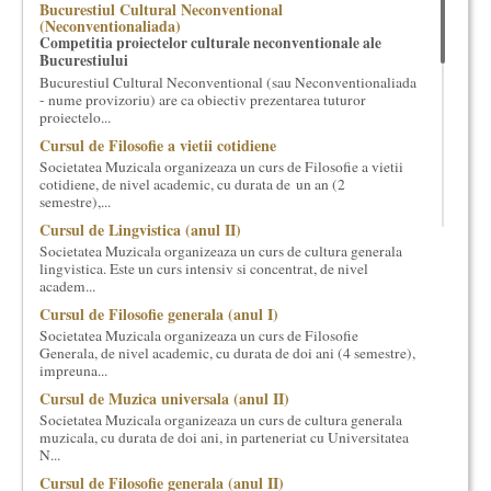
Bucurestiul Cultural Neconventional
cultural si consultanta. Organizam concursuri, concerte si
(Neconventionaliada)
evenimente culturale, private sau publice, tinem cursuri de
Competitia proiectelor culturale neconventionale ale
Bucurestiului
cultura generala muzicala, teatrala, filosofica si de alte feluri.
Cuvinte in plus despre proiect, despre cei care il administreaza si
Bucurestiul Cultural Neconventional (sau Neconventionaliada
- nume provizoriu) are ca obiectiv prezentarea tuturor
cei care il finantateaza sunt in rubricile de mai jos.
proiectelo...
Cursul de Filosofie a vietii cotidiene
Societatea Muzicala organizeaza un curs de Filosofie a vietii
cotidiene, de nivel academic, cu durata de un an (2
semestre),...
Cursul de Lingvistica (anul II)
Societatea Muzicala organizeaza un curs de cultura generala
lingvistica. Este un curs intensiv si concentrat, de nivel
academ...
Cursul de Filosofie generala (anul I)
Societatea Muzicala organizeaza un curs de Filosofie
Generala, de nivel academic, cu durata de doi ani (4 semestre),
impreuna...
Cursul de Muzica universala (anul II)
Societatea Muzicala organizeaza un curs de cultura generala
muzicala, cu durata de doi ani, in parteneriat cu Universitatea
N...
Cursul de Filosofie generala (anul II)