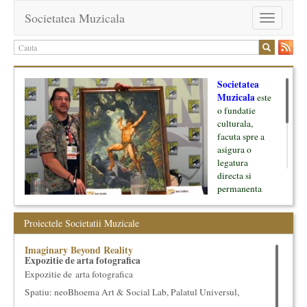
Societatea Muzicala
Toggle
navigation
Societatea
Muzicala
este
o fundatie
culturala,
facuta spre a
asigura o
legatura
directa si
permanenta
intre cultura si
oamenii ei, pe
Proiectele Societatii Muzicale
de o parte, si
lumea businessului si reprezentantii ei, de cealalta parte. Am
Imaginary Beyond Reality
inceput cu muzica clasica - si de aici numele -, insa acum
Expozitie de arta fotografica
dezvoltam proiecte si in alte domenii ale culturii.
Expozitie de arta fotografica
Spatiu: neoBhoema Art & Social Lab, Palatul Universul,
Facem management cultural, dezvoltam si administram proiecte
proprii sau preluate, modele si sisteme de finantare, marketing