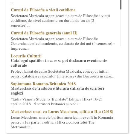
...
cultural si consultanta. Organizam concursuri, concerte si
Cursul de Filosofie a vietii cotidiene
evenimente culturale, private sau publice, tinem cursuri de
Societatea Muzicala organizeaza un curs de Filosofie a vietii
cultura generala muzicala, teatrala, filosofica si de alte feluri.
cotidiene, de nivel academic, cu durata de un an (2
Cuvinte in plus despre proiect, despre cei care il administreaza si
semestre),...
cei care il finantateaza sunt in rubricile de mai jos.
Cursul de Filosofie generala (anul II)
Societatea Muzicala organizeaza un curs de Filosofie
Generala, de nivel academic, cu durata de doi ani (4 semestre),
impreuna...
Locurile Culturii
Catalogul spatiilor in care se pot desfasura evenimente
culturale
Proiect lansat de catre Societatea Muzicala, conceput initial
pentru catalogarea spatiilor (interioare) din Bucuresti in care...
Saptamana Romano-Britanica 2018
Masterclass de traducere literara stilizata de scriitori
englezi
“Lidia Vianu’s Students Translate” Ediția a III-a / 16-21
aprilie 2018 5 scriitori britanici şi o edi...
Masterclass vocal cu Lucas Meachem, editia a II-a (2018)
Lucas Meachem, marele bariton american, revenit in Romania
pentru a lua parte la editia a III-a a concertului The
Metropolita...