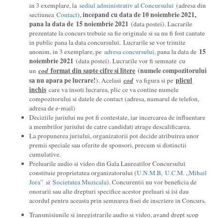
in 3 exemplare, la
sediul administrativ al Concursului
(adresa din
incepand cu data de 10 noiembrie 2021,
sectiunea
Contact
),
pana la data de
15 noiembrie 2021
(data postei). Lucrarile
prezentate la concurs trebuie sa fie originale si sa nu fi fost cantate
in public pana la data concursului. Lucrarile se vor trimite
15
anonim, in 3 exemplare, pe
adresa concursului
, pana la data de
noiembrie 2021
(data postei). Lucrarile vor fi semnate cu
cod
format din sapte cifre si litere
(numele compozitorului
un
sa nu apara pe lucrare!
cod
plicul
). Acelasi
va figura si pe
inchis
care va insoti lucrarea, plic ce va contine numele
compozitorului si datele de contact (adresa, numarul de telefon,
adresa de e-mail)
Deciziile juriului nu pot fi contestate, iar incercarea de influentare
a membrilor juriului de catre candidati atrage descalificarea.
La propunerea juriului, organizatorii pot decide atribuirea unor
premii speciale sau oferite de sponsori, precum si distinctii
cumulative.
Preluarile audio si video din Gala Laureatilor Concursului
constituie proprietatea organizatorului (
U.N.M.B
,
U.C.M. „Mihail
Jora”
si
Societatea Muzicala
). Concurentii nu vor beneficia de
onorarii sau alte drepturi specifice acestor preluari si isi dau
acordul pentru aceasta prin semnarea fisei de inscriere in Concurs.
Transmisiunile si inregistrarile audio si video, avand drept scop