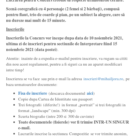
Lucrarea pentru Concurs trebuie sa respecte urmatoarele cerinte:
Scenă coregrafică cu 4 personaje (2 femei si 2 bărbați), compusă
pentru flaut, trio de coarde și pian, pe un subiect la alegere, care să
nu dureze mai mult de 15 minute.
Inscrierile
Inscrierile la Concurs vor incepe dupa data de 10 noiembrie 2021,
ultima zi de inscrieri pentru sectiunile de Interpretare fiind 15
noiembrie 2021 (data postei)
.
Atentie: inainte de a expedia e-mailul pentru inscriere, va rugam sa cititi
din nou acest regulament, pentru a fi siguri ca nu au aparut modificari
intre timp!
Inscrierea se va face sau prin e-mail la adresa
inscrieri@mihailjora.ro
, pe
baza urmatoarelor documente:
Fisa de inscriere
aici
(descarca documentul
)
Copie dupa Cartea de Identitate sau pasaport
Trei fotografii (diferite!) in format „portrait” si trei fotografii in
format „landscape” (min. 300 dpi)
Scurta biografie (intre 200 si 300 de cuvinte)
Toate documentele (fisierele) vor fi trimise INTR-UN SINGUR
e-mail.
Lucrarile inscrise la sectiunea Compozitie se vor trimite anonim,