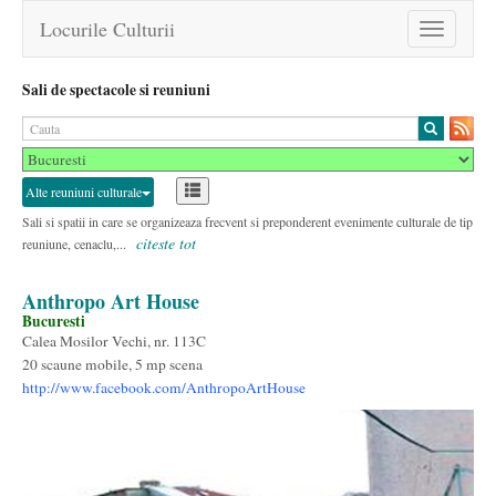
Locurile Culturii
Toggle
navigation
Sali de spectacole si reuniuni
Alte reuniuni culturale
Sali si spatii in care se organizeaza frecvent si preponderent evenimente culturale de tip
citeste tot
reuniune, cenaclu,...
Anthropo Art House
Bucuresti
Calea Mosilor Vechi, nr. 113C
20 scaune mobile, 5 mp scena
http://www.facebook.com/AnthropoArtHouse