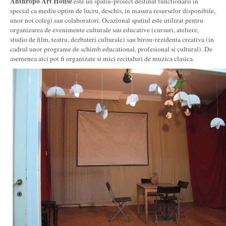
Anthropo Art House
este un spatiu-proiect destinat functionarii in
special ca mediu optim de lucru, deschis, in masura resurselor disponibile,
unor noi colegi sau colaboratori. Ocazional spatiul este utilizat pentru
organizarea de evenimente culturale sau educative (cursuri, ateliere,
studio de film, teatru, dezbateri culturale) sau birou-rezidenta creativa (in
cadrul unor programe de schimb educational, profesional si cultural). De
asemenea aici pot fi organizate si mici recitaluri de muzica clasica.