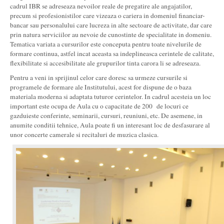
cadrul IBR se adreseaza nevoilor reale de pregatire ale angajatilor,
precum si profesionistilor care vizeaza o cariera in domeniul financiar-
bancar sau personalului care lucreza in alte sectoare de activitate, dar care
prin natura serviciilor au nevoie de cunostinte de specialitate in domeniu.
Tematica variata a cursurilor este conceputa pentru toate nivelurile de
formare continua, astfel incat aceasta sa indeplineasca cerintele de calitate,
flexibilitate si accesibilitate ale grupurilor tinta carora li se adreseaza.
Pentru a veni in sprijinul celor care doresc sa urmeze cursurile si
programele de formare ale Institutului, acest for dispune de o baza
materiala moderna si adaptata tuturor cerintelor. In cadrul acesteia un loc
important este ocupa de Aula cu o capacitate de 200 de locuri ce
gazduieste conferinte, seminarii, cursuri, reuniuni, etc. De asemene, in
anumite conditii tehnice, Aula poate fi un interesant loc de desfasurare al
unor concerte camerale si recitaluri de muzica clasica.