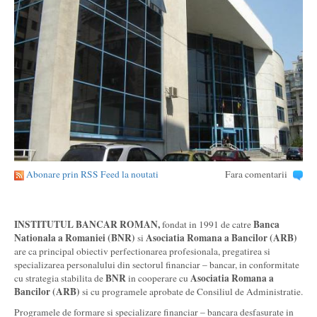
Abonare prin RSS Feed la noutati
Fara comentarii
INSTITUTUL BANCAR ROMAN,
Banca
fondat in 1991 de catre
Nationala a Romaniei (BNR)
Asociatia Romana a Bancilor (ARB)
si
are ca principal obiectiv perfectionarea profesionala, pregatirea si
specializarea personalului din sectorul financiar – bancar, in conformitate
BNR
Asociatia Romana a
cu strategia stabilita de
in cooperare cu
Bancilor (ARB)
si cu programele aprobate de Consiliul de Administratie.
Programele de formare si specializare financiar – bancara desfasurate in