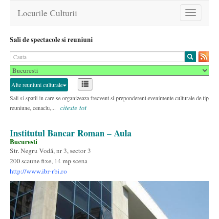
Locurile Culturii
Toggle
navigation
Sali de spectacole si reuniuni
Alte reuniuni culturale
Sali si spatii in care se organizeaza frecvent si preponderent evenimente culturale de tip
citeste tot
reuniune, cenaclu,...
Institutul Bancar Roman – Aula
Bucuresti
Str. Negru Vodă, nr 3, sector 3
200 scaune fixe, 14 mp scena
http://www.ibr-rbi.ro