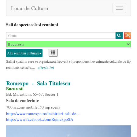
Locurile Culturii
Toggle
navigation
Sali de spectacole si reuniuni
Alte reuniuni culturale
Sali si spatii in care se organizeaza frecvent si preponderent evenimente culturale de tip
citeste tot
reuniune, cenaclu,...
Romexpo
- Sala Titulescu
Bucuresti
Bd. Marasti, nr. 65-67, Sector 1
Sala de conferinte
700 scaune mobile, 50 mp scena
http://www.romexpo.ro/inchirieri-sali-de-...
http://www.facebook.com/RomexpoSA