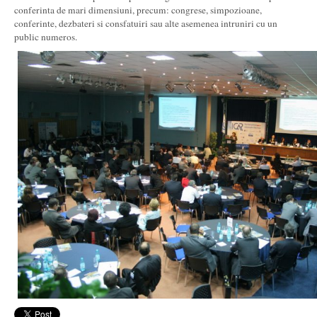
conferinta de mari dimensiuni, precum: congrese, simpozioane,
conferinte, dezbateri si consfatuiri sau alte asemenea intruniri cu un
public numeros.