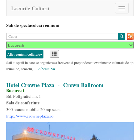
Locurile Culturii
Toggle
navigation
Sali de spectacole si reuniuni
Alte reuniuni culturale
Sali si spatii in care se organizeaza frecvent si preponderent evenimente culturale de tip
citeste tot
reuniune, cenaclu,...
Hotel Crowne Plaza
- Crown Ballroom
Bucuresti
Bd. Poligrafiei, nr. 1
Sala de conferinte
300 scaune mobile, 20 mp scena
http://www.crowneplaza.ro