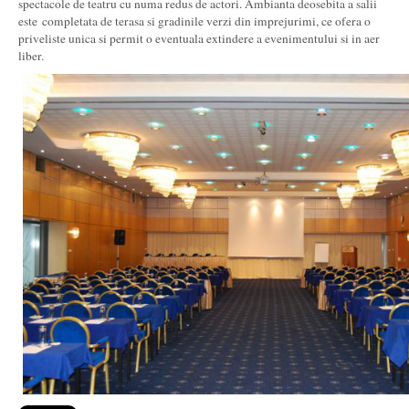
spectacole de teatru cu numa redus de actori. Ambianta deosebita a salii
este completata de terasa si gradinile verzi din imprejurimi, ce ofera o
priveliste unica si permit o eventuala extindere a evenimentului si in aer
liber.