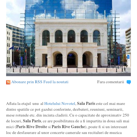
Abonare prin RSS Feed la noutati
Fara comentarii
Sala Paris
Aflata la etajul unu al
Hotelului Novotel
,
este cel mai mare
dintre spatiile ce pot gazdui conferinte, dezbateri, reuniuni, seminarii,
mese rotunde etc. din incinta cladirii. Cu o capacitate de aproximativ 250
Sala Paris
de locuri,
, ce are posibilitatea de a fi impartita in doua sali mai
Paris Rive Droite
Paris Rive Gauche
mici (
si
), poate fi si un interesant
loc de desfasurare al unor concerte camerale sau recitaluri de muzica