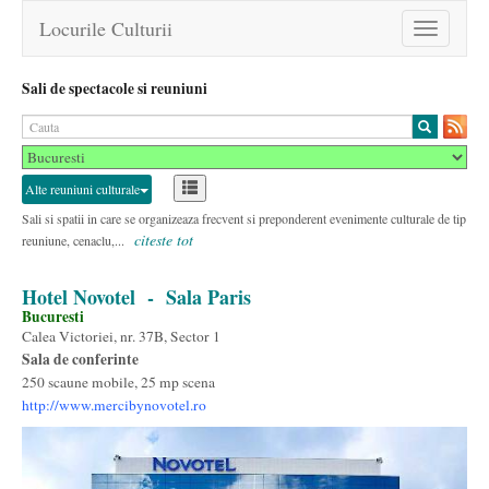
Locurile Culturii
Toggle
navigation
Sali de spectacole si reuniuni
Alte reuniuni culturale
Sali si spatii in care se organizeaza frecvent si preponderent evenimente culturale de tip
citeste tot
reuniune, cenaclu,...
Hotel Novotel
- Sala Paris
Bucuresti
Calea Victoriei, nr. 37B, Sector 1
Sala de conferinte
250 scaune mobile, 25 mp scena
http://www.mercibynovotel.ro