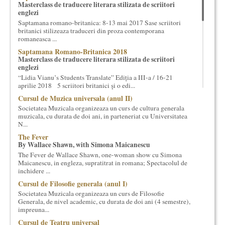
Masterclass de traducere literara stilizata de scriitori
cultural si consultanta. Organizam concursuri, concerte si
englezi
evenimente culturale, private sau publice, tinem cursuri de
Saptamana romano-britanica: 8-13 mai 2017 Sase scriitori
cultura generala muzicala, teatrala, filosofica si de alte feluri.
britanici stilizeaza traduceri din proza contemporana
Cuvinte in plus despre proiect, despre cei care il administreaza si
romaneasca ...
cei care il finantateaza sunt in rubricile de mai jos.
Saptamana Romano-Britanica 2018
Masterclass de traducere literara stilizata de scriitori
englezi
“Lidia Vianu’s Students Translate” Ediția a III-a / 16-21
aprilie 2018 5 scriitori britanici şi o edi...
Cursul de Muzica universala (anul II)
Societatea Muzicala organizeaza un curs de cultura generala
muzicala, cu durata de doi ani, in parteneriat cu Universitatea
N...
The Fever
By Wallace Shawn, with Simona Maicanescu
The Fever de Wallace Shawn, one-woman show cu Simona
Maicanescu, in engleza, supratitrat in romana; Spectacolul de
inchidere ...
Cursul de Filosofie generala (anul I)
Societatea Muzicala organizeaza un curs de Filosofie
Generala, de nivel academic, cu durata de doi ani (4 semestre),
impreuna...
Cursul de Teatru universal