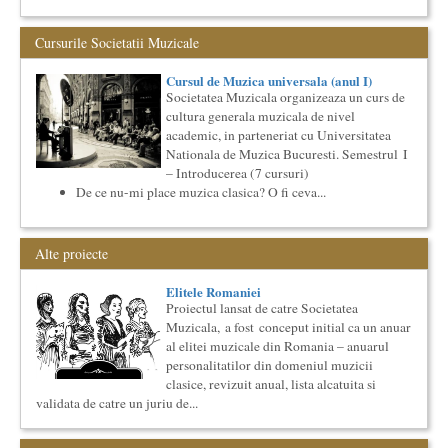
Societatea Muzicala organizeaza un curs de cultura generala
teatrala, de nivel academic, in parteneriat cu Universitatea
Cursurile Societatii Muzicale
Nati...
Cursul de Literatura universala: Marile texte literare ale
Cursul de Muzica universala (anul I)
umanitatii
Societatea Muzicala organizeaza un curs de
Societatea Muzicala organizeaza un curs de literatura
cultura generala muzicala de nivel
universala: „Marile texte si marile batalii culturale”. Este un
academic, in parteneriat cu Universitatea
cu...
Nationala de Muzica Bucuresti. Semestrul I
Cursul de Sociologie
– Introducerea (7 cursuri)
Societatea Muzicala organizeaza un curs de Sociologie, in
De ce nu-mi place muzica clasica? O fi ceva...
parteneriat cu Facultatea de Sociologie si Asistenta Sociala a
Univ...
Cursul de Muzica universala (anul I)
Alte proiecte
Societatea Muzicala organizeaza un curs de cultura generala
muzicala de nivel academic, in parteneriat cu Universitatea
Elitele Romaniei
Natio...
Proiectul lansat de catre Societatea
Cursul de Filosofie generala (anul II)
Muzicala, a fost conceput initial ca un anuar
Societatea Muzicala organizeaza un curs de Filosofie
al elitei muzicale din Romania – anuarul
Generala, de nivel academic, cu durata de doi ani (4 semestre),
personalitatilor din domeniul muzicii
impreuna...
clasice, revizuit anual, lista alcatuita si
Cursul de Cinematografie universala: Marile capodopere
validata de catre un juriu de...
si marii realizatori (anul II)
Societatea Muzicala organizeaza un curs de cultura generala
cinematografica. Este un curs concentrat si intensiv, de nivel