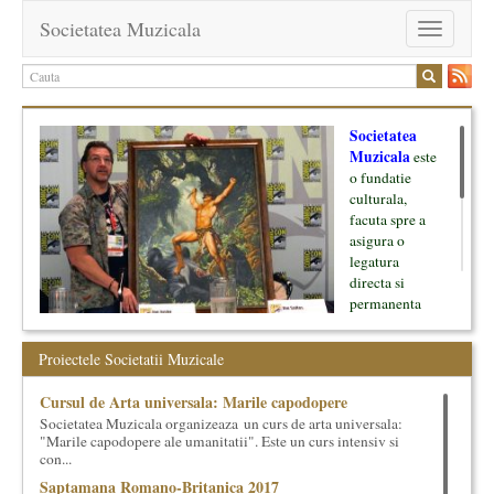
Societatea Muzicala
Toggle
navigation
Societatea
Muzicala
este
o fundatie
culturala,
facuta spre a
asigura o
legatura
directa si
permanenta
intre cultura si
oamenii ei, pe
Proiectele Societatii Muzicale
de o parte, si
lumea businessului si reprezentantii ei, de cealalta parte. Am
Cursul de Arta universala: Marile capodopere
inceput cu muzica clasica - si de aici numele -, insa acum
Societatea Muzicala organizeaza un curs de arta universala:
dezvoltam proiecte si in alte domenii ale culturii.
"Marile capodopere ale umanitatii". Este un curs intensiv si
con...
Facem management cultural, dezvoltam si administram proiecte
Saptamana Romano-Britanica 2017
proprii sau preluate, modele si sisteme de finantare, marketing