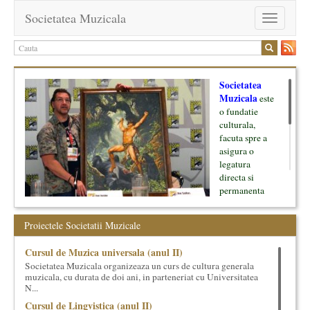
Societatea Muzicala
Toggle
navigation
Societatea
Muzicala
este
o fundatie
culturala,
facuta spre a
asigura o
legatura
directa si
permanenta
intre cultura si
oamenii ei, pe
Proiectele Societatii Muzicale
de o parte, si
lumea businessului si reprezentantii ei, de cealalta parte. Am
Cursul de Muzica universala (anul II)
inceput cu muzica clasica - si de aici numele -, insa acum
Societatea Muzicala organizeaza un curs de cultura generala
dezvoltam proiecte si in alte domenii ale culturii.
muzicala, cu durata de doi ani, in parteneriat cu Universitatea
N...
Facem management cultural, dezvoltam si administram proiecte
Cursul de Lingvistica (anul II)
proprii sau preluate, modele si sisteme de finantare, marketing