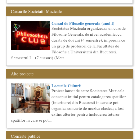
Societatea Culturala
Cursurile Societatii Muzicale
Platforma online de marketing cultural
Descrierea produsului principal (platforma Internet)
Obiectivul proiectului este de a construi un sistem complex de
Cursul de Filosofie generala (anul I)
market...
Societatea Muzicala organizeaza un curs de
Filosofie Generala, de nivel academic, cu
Cursul de Filosofie a vietii cotidiene
durata de doi ani (4 semestre), impreuna cu
Societatea Muzicala organizeaza un curs de Filosofie a vietii
un grup de profesori de la Facultatea de
cotidiene, de nivel academic, cu durata de un an (2
semestre),...
Filosofie a Universitatii din Bucuresti.
Semestrul I – (7 cursuri) (Meta...
Imaginary Beyond Reality
Expozitie de arta fotografica
Expozitie de arta fotografica
Alte proiecte
Spatiu: neoBhoema Art & Social Lab, Palatul Universul,
Locurile Culturii
...
Proiect lansat de catre Societatea Muzicala,
Bucurestiul Cultural Neconventional
conceput initial pentru catalogarea spatiilor
(Neconventionaliada)
(interioare) din Bucuresti in care se pot
Competitia proiectelor culturale neconventionale ale
organiza concerte de muzica clasica; a fost
Bucurestiului
extins ulterior pentru includerea tuturor
Bucurestiul Cultural Neconventional (sau Neconventionaliada
spatiilor in care se pot...
- nume provizoriu) are ca obiectiv prezentarea tuturor
proiectelo...
The Fever
Concerte publice