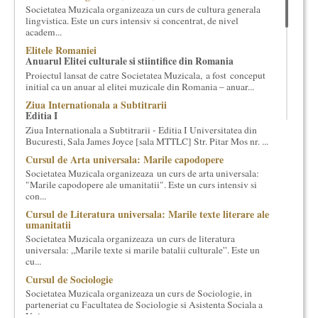
Societatea Muzicala organizeaza un curs de cultura generala
cultural si consultanta. Organizam concursuri, concerte si
lingvistica. Este un curs intensiv si concentrat, de nivel
evenimente culturale, private sau publice, tinem cursuri de
academ...
cultura generala muzicala, teatrala, filosofica si de alte feluri.
Elitele Romaniei
Cuvinte in plus despre proiect, despre cei care il administreaza si
Anuarul Elitei culturale si stiintifice din Romania
cei care il finantateaza sunt in rubricile de mai jos.
Proiectul lansat de catre Societatea Muzicala, a fost conceput
initial ca un anuar al elitei muzicale din Romania – anuar...
Ziua Internationala a Subtitrarii
Editia I
Ziua Internationala a Subtitrarii - Editia I Universitatea din
Bucuresti, Sala James Joyce [sala MTTLC] Str. Pitar Mos nr. ...
Cursul de Arta universala: Marile capodopere
Societatea Muzicala organizeaza un curs de arta universala:
"Marile capodopere ale umanitatii". Este un curs intensiv si
con...
Cursul de Literatura universala: Marile texte literare ale
umanitatii
Societatea Muzicala organizeaza un curs de literatura
universala: „Marile texte si marile batalii culturale”. Este un
cu...
Cursul de Sociologie
Societatea Muzicala organizeaza un curs de Sociologie, in
parteneriat cu Facultatea de Sociologie si Asistenta Sociala a
Univ...