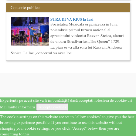
romaneasca ...
Concerte publice
Precizari legate de formatul de predare a cursurilor de
Cultura universala
STRA DI VA RIUS la Iasi
Am primit multe intrebari legate de felul in care se desfasoara
Societatea Muzicala organizeaza in luna
aceste cursuri de Cultura Universala - multi si le imagineaza...
noiembrie primul turneu national al
Cursul de Arta universala: Marile capodopere
apreciatului violonist Razvan Stoica, alaturi
Societatea Muzicala organizeaza un curs de arta universala:
de vioara Stradivarius „The Queen” 1729.
"Marile capodopere ale umanitatii". Este un curs intensiv si
La pian se va afla sora lui Razvan, Andreea
con...
Stoica. La Iasi, concertul va avea loc...
Imaginary Beyond Reality
Expozitie de arta fotografica
Expozitie de arta fotografica
Spatiu: neoBhoema Art & Social Lab, Palatul Universul,
...
Cursul de Filosofie generala (anul I)
Societatea Muzicala organizeaza un curs de Filosofie
Experiența pe acest site va fi îmbunătățită dacă acceptați folosirea de cookie-uri.
Generala, de nivel academic, cu durata de doi ani (4 semestre),
Mai multe informatii
Acceptă cookies
impreuna...
Cursul de Muzica universala (anul I)
The cookie settings on this website are set to "allow cookies" to give you the best
browsing experience possible. If you continue to use this website without
Societatea Muzicala organizeaza un curs de cultura generala
muzicala de nivel academic, in parteneriat cu Universitatea
changing your cookie settings or you click "Accept" below then you are
Natio...
consenting to this.