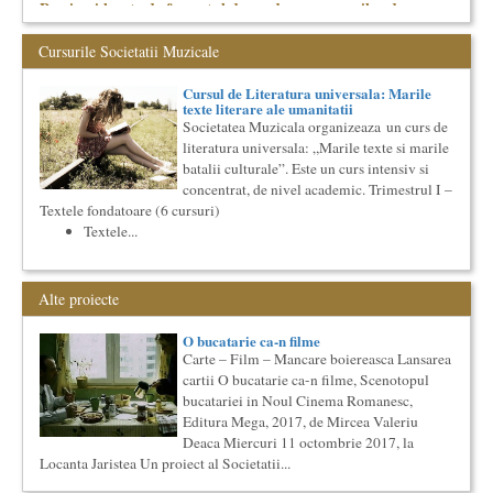
Precizari legate de formatul de predare a cursurilor de
Cultura universala
Am primit multe intrebari legate de felul in care se desfasoara
Cursurile Societatii Muzicale
aceste cursuri de Cultura Universala - multi si le imagineaza...
Cursul de Teatru universal
Cursul de Literatura universala: Marile
texte literare ale umanitatii
Societatea Muzicala organizeaza un curs de cultura generala
Societatea Muzicala organizeaza un curs de
teatrala, de nivel academic, in parteneriat cu Universitatea
literatura universala: „Marile texte si marile
Nati...
batalii culturale”. Este un curs intensiv si
Ziua Internationala a Subtitrarii
concentrat, de nivel academic. Trimestrul I –
Editia I
Textele fondatoare (6 cursuri)
Ziua Internationala a Subtitrarii - Editia I Universitatea din
Textele...
Bucuresti, Sala James Joyce [sala MTTLC] Str. Pitar Mos nr. ...
Cursul de Filosofie a vietii cotidiene
Societatea Muzicala organizeaza un curs de Filosofie a vietii
Alte proiecte
cotidiene, de nivel academic, cu durata de un an (2
semestre),...
O bucatarie ca-n filme
Cursul de Muzica universala (anul II)
Carte – Film – Mancare boiereasca Lansarea
Societatea Muzicala organizeaza un curs de cultura generala
cartii O bucatarie ca-n filme, Scenotopul
muzicala, cu durata de doi ani, in parteneriat cu Universitatea
bucatariei in Noul Cinema Romanesc,
N...
Editura Mega, 2017, de Mircea Valeriu
Imaginary Beyond Reality
Deaca Miercuri 11 octombrie 2017, la
Expozitie de arta fotografica
Locanta Jaristea Un proiect al Societatii...
Expozitie de arta fotografica