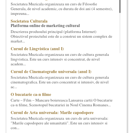
Societatea Muzicala organizeaza un curs de Filosofie
cultural si consultanta. Organizam concursuri, concerte si
Generala, de nivel academic, cu durata de doi ani (4 semestre),
evenimente culturale, private sau publice, tinem cursuri de
impreuna...
cultura generala muzicala, teatrala, filosofica si de alte feluri.
Societatea Culturala
Cuvinte in plus despre proiect, despre cei care il administreaza si
Platforma online de marketing cultural
cei care il finantateaza sunt in rubricile de mai jos.
Descrierea produsului principal (platforma Internet)
Obiectivul proiectului este de a construi un sistem complex de
market...
Cursul de Lingvistica (anul I)
Societatea Muzicala organizeaza un curs de cultura generala
lingvistica. Este un curs intensiv si concentrat, de nivel
academ...
Cursul de Cinematografie universala (anul I)
Societatea Muzicala organizeaza un curs de cultura generala
cinematografica. Este un curs concentrat si intensiv, de nivel
ac...
O bucatarie ca-n filme
Carte – Film – Mancare boiereasca Lansarea cartii O bucatarie
ca-n filme, Scenotopul bucatariei in Noul Cinema Romanes...
Cursul de Arta universala: Marile capodopere
Societatea Muzicala organizeaza un curs de arta universala:
"Marile capodopere ale umanitatii". Este un curs intensiv si
con...