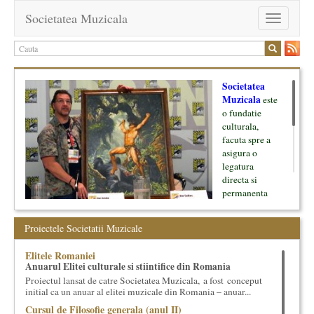
Societatea Muzicala
Toggle
navigation
Societatea
Muzicala
este
o fundatie
culturala,
facuta spre a
asigura o
legatura
directa si
permanenta
intre cultura si
oamenii ei, pe
Proiectele Societatii Muzicale
de o parte, si
lumea businessului si reprezentantii ei, de cealalta parte. Am
Elitele Romaniei
inceput cu muzica clasica - si de aici numele -, insa acum
Anuarul Elitei culturale si stiintifice din Romania
dezvoltam proiecte si in alte domenii ale culturii.
Proiectul lansat de catre Societatea Muzicala, a fost conceput
initial ca un anuar al elitei muzicale din Romania – anuar...
Facem management cultural, dezvoltam si administram proiecte
Cursul de Filosofie generala (anul II)
proprii sau preluate, modele si sisteme de finantare, marketing