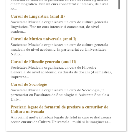
cinematografica. Este un curs concentrat si intensiv, de nivel
cultural si consultanta. Organizam concursuri, concerte si
ac...
evenimente culturale, private sau publice, tinem cursuri de
Cursul de Lingvistica (anul II)
cultura generala muzicala, teatrala, filosofica si de alte feluri.
Cuvinte in plus despre proiect, despre cei care il administreaza si
Societatea Muzicala organizeaza un curs de cultura generala
lingvistica. Este un curs intensiv si concentrat, de nivel
cei care il finantateaza sunt in rubricile de mai jos.
academ...
Cursul de Muzica universala (anul I)
Societatea Muzicala organizeaza un curs de cultura generala
muzicala de nivel academic, in parteneriat cu Universitatea
Natio...
Cursul de Filosofie generala (anul II)
Societatea Muzicala organizeaza un curs de Filosofie
Generala, de nivel academic, cu durata de doi ani (4 semestre),
impreuna...
Cursul de Sociologie
Societatea Muzicala organizeaza un curs de Sociologie, in
parteneriat cu Facultatea de Sociologie si Asistenta Sociala a
Univ...
Precizari legate de formatul de predare a cursurilor de
Cultura universala
Am primit multe intrebari legate de felul in care se desfasoara
aceste cursuri de Cultura Universala - multi si le imagineaza...
Elitele Romaniei