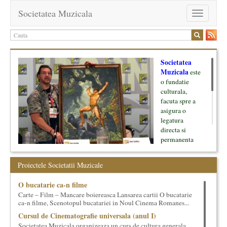
Societatea Muzicala
Toggle
navigation
Societatea
Muzicala
este
o fundatie
culturala,
facuta spre a
asigura o
legatura
directa si
permanenta
intre cultura si
oamenii ei, pe
Proiectele Societatii Muzicale
de o parte, si
lumea businessului si reprezentantii ei, de cealalta parte. Am
O bucatarie ca-n filme
inceput cu muzica clasica - si de aici numele -, insa acum
Carte – Film – Mancare boiereasca Lansarea cartii O bucatarie
dezvoltam proiecte si in alte domenii ale culturii.
ca-n filme, Scenotopul bucatariei in Noul Cinema Romanes...
Cursul de Cinematografie universala (anul I)
Facem management cultural, dezvoltam si administram proiecte
Societatea Muzicala organizeaza un curs de cultura generala
proprii sau preluate, modele si sisteme de finantare, marketing