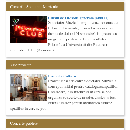
Anuarul Elitei culturale si stiintifice din Romania
Cursurile Societatii Muzicale
Proiectul lansat de catre Societatea Muzicala, a fost conceput
initial ca un anuar al elitei muzicale din Romania – anuar...
Cursul de Filosofie generala (anul II)
Imaginary Beyond Reality
Societatea Muzicala organizeaza un curs de
Expozitie de arta fotografica
Filosofie Generala, de nivel academic, cu
Expozitie de arta fotografica
durata de doi ani (4 semestre), impreuna cu
Spatiu: neoBhoema Art & Social Lab, Palatul Universul,
un grup de profesori de la Facultatea de
Filosofie a Universitatii din Bucuresti.
...
Semestrul III – (8 cursuri)...
Societatea Culturala
Platforma online de marketing cultural
Descrierea produsului principal (platforma Internet)
Alte proiecte
Obiectivul proiectului este de a construi un sistem complex de
market...
Locurile Culturii
Cursul de Cinematografie universala: Marile capodopere
Proiect lansat de catre Societatea Muzicala,
si marii realizatori (anul II)
conceput initial pentru catalogarea spatiilor
Societatea Muzicala organizeaza un curs de cultura generala
(interioare) din Bucuresti in care se pot
cinematografica. Este un curs concentrat si intensiv, de nivel
organiza concerte de muzica clasica; a fost
ac...
extins ulterior pentru includerea tuturor
The Fever
spatiilor in care se pot...
By Wallace Shawn, with Simona Maicanescu
The Fever de Wallace Shawn, one-woman show cu Simona
Maicanescu, in engleza, supratitrat in romana; Spectacolul de
Concerte publice
inchidere ...