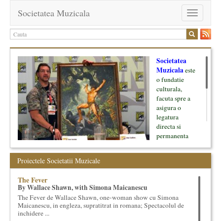
Societatea Muzicala
Toggle
navigation
Societatea
Muzicala
este
o fundatie
culturala,
facuta spre a
asigura o
legatura
directa si
permanenta
intre cultura si
oamenii ei, pe
Proiectele Societatii Muzicale
de o parte, si
lumea businessului si reprezentantii ei, de cealalta parte. Am
The Fever
inceput cu muzica clasica - si de aici numele -, insa acum
By Wallace Shawn, with Simona Maicanescu
dezvoltam proiecte si in alte domenii ale culturii.
The Fever de Wallace Shawn, one-woman show cu Simona
Maicanescu, in engleza, supratitrat in romana; Spectacolul de
Facem management cultural, dezvoltam si administram proiecte
inchidere ...
proprii sau preluate, modele si sisteme de finantare, marketing