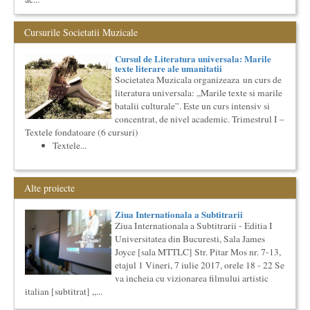
Locurile Culturii
Catalogul spatiilor in care se pot desfasura evenimente
Cursurile Societatii Muzicale
culturale
Proiect lansat de catre Societatea Muzicala, conceput initial
Cursul de Literatura universala: Marile
pentru catalogarea spatiilor (interioare) din Bucuresti in care...
texte literare ale umanitatii
Societatea Muzicala organizeaza un curs de
Cursul de Muzica universala (anul I)
literatura universala: „Marile texte si marile
Societatea Muzicala organizeaza un curs de cultura generala
muzicala de nivel academic, in parteneriat cu Universitatea
batalii culturale”. Este un curs intensiv si
Natio...
concentrat, de nivel academic. Trimestrul I –
Textele fondatoare (6 cursuri)
Cursul de Filosofie generala (anul I)
Textele...
Societatea Muzicala organizeaza un curs de Filosofie
Generala, de nivel academic, cu durata de doi ani (4 semestre),
impreuna...
Cursul de Lingvistica (anul I)
Alte proiecte
Societatea Muzicala organizeaza un curs de cultura generala
lingvistica. Este un curs intensiv si concentrat, de nivel
Ziua Internationala a Subtitrarii
academ...
Ziua Internationala a Subtitrarii - Editia I
Universitatea din Bucuresti, Sala James
Precizari legate de formatul de predare a cursurilor de
Cultura universala
Joyce [sala MTTLC] Str. Pitar Mos nr. 7-13,
Am primit multe intrebari legate de felul in care se desfasoara
etajul 1 Vineri, 7 iulie 2017, orele 18 - 22 Se
aceste cursuri de Cultura Universala - multi si le imagineaza...
va incheia cu vizionarea filmului artistic
italian [subtitrat] „...
Masterclass vocal cu Lucas Meachem
Lucas Meachem, marele bariton american, care va sustine