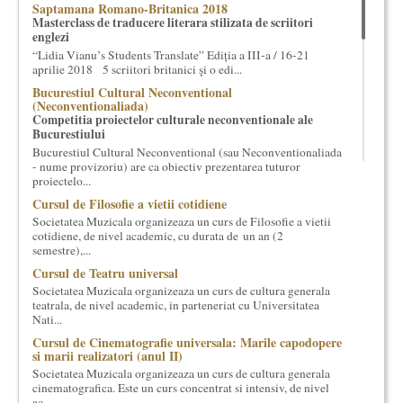
Saptamana Romano-Britanica 2018
cultural si consultanta. Organizam concursuri, concerte si
Masterclass de traducere literara stilizata de scriitori
evenimente culturale, private sau publice, tinem cursuri de
englezi
cultura generala muzicala, teatrala, filosofica si de alte feluri.
“Lidia Vianu’s Students Translate” Ediția a III-a / 16-21
Cuvinte in plus despre proiect, despre cei care il administreaza si
aprilie 2018 5 scriitori britanici şi o edi...
cei care il finantateaza sunt in rubricile de mai jos.
Bucurestiul Cultural Neconventional
(Neconventionaliada)
Competitia proiectelor culturale neconventionale ale
Bucurestiului
Bucurestiul Cultural Neconventional (sau Neconventionaliada
- nume provizoriu) are ca obiectiv prezentarea tuturor
proiectelo...
Cursul de Filosofie a vietii cotidiene
Societatea Muzicala organizeaza un curs de Filosofie a vietii
cotidiene, de nivel academic, cu durata de un an (2
semestre),...
Cursul de Teatru universal
Societatea Muzicala organizeaza un curs de cultura generala
teatrala, de nivel academic, in parteneriat cu Universitatea
Nati...
Cursul de Cinematografie universala: Marile capodopere
si marii realizatori (anul II)
Societatea Muzicala organizeaza un curs de cultura generala
cinematografica. Este un curs concentrat si intensiv, de nivel
ac...