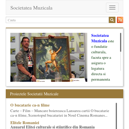
Societatea Muzicala
Toggle
navigation
Societatea
Muzicala
este
o fundatie
culturala,
facuta spre a
asigura o
legatura
directa si
permanenta
intre cultura si
oamenii ei, pe
Proiectele Societatii Muzicale
de o parte, si
lumea businessului si reprezentantii ei, de cealalta parte. Am
O bucatarie ca-n filme
inceput cu muzica clasica - si de aici numele -, insa acum
Carte – Film – Mancare boiereasca Lansarea cartii O bucatarie
dezvoltam proiecte si in alte domenii ale culturii.
ca-n filme, Scenotopul bucatariei in Noul Cinema Romanes...
Elitele Romaniei
Facem management cultural, dezvoltam si administram proiecte
Anuarul Elitei culturale si stiintifice din Romania
proprii sau preluate, modele si sisteme de finantare, marketing