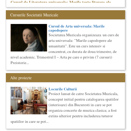
Cursul de Literatura universala: Marile texte literare ale
umanitatii
Societatea Muzicala organizeaza un curs de literatura
Cursurile Societatii Muzicale
universala: „Marile texte si marile batalii culturale”. Este un
cu...
Cursul de Arta universala: Marile
Precizari legate de formatul de predare a cursurilor de
capodopere
Cultura universala
Societatea Muzicala organizeaza un curs de
Am primit multe intrebari legate de felul in care se desfasoara
arta universala: "Marile capodopere ale
aceste cursuri de Cultura Universala - multi si le imagineaza...
umanitatii". Este un curs intensiv si
Cursul de Lingvistica (anul I)
concentrat, cu durata de doua trimestre, de
Societatea Muzicala organizeaza un curs de cultura generala
nivel academic. Trimestrul I – Arta pe care o privim (7 cursuri)
lingvistica. Este un curs intensiv si concentrat, de nivel
Preistorie...
academ...
Cursul de Muzica universala (anul I)
Alte proiecte
Societatea Muzicala organizeaza un curs de cultura generala
muzicala de nivel academic, in parteneriat cu Universitatea
Locurile Culturii
Natio...
Proiect lansat de catre Societatea Muzicala,
Bucurestiul Cultural Neconventional
conceput initial pentru catalogarea spatiilor
(Neconventionaliada)
(interioare) din Bucuresti in care se pot
Competitia proiectelor culturale neconventionale ale
Bucurestiului
organiza concerte de muzica clasica; a fost
Bucurestiul Cultural Neconventional (sau Neconventionaliada
extins ulterior pentru includerea tuturor
- nume provizoriu) are ca obiectiv prezentarea tuturor
spatiilor in care se pot...
proiectelo...