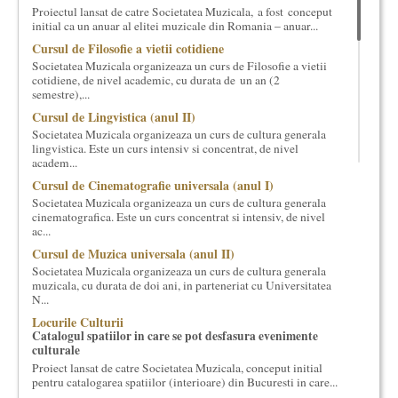
Proiectul lansat de catre Societatea Muzicala, a fost conceput
cultural si consultanta. Organizam concursuri, concerte si
initial ca un anuar al elitei muzicale din Romania – anuar...
evenimente culturale, private sau publice, tinem cursuri de
Cursul de Filosofie a vietii cotidiene
cultura generala muzicala, teatrala, filosofica si de alte feluri.
Cuvinte in plus despre proiect, despre cei care il administreaza si
Societatea Muzicala organizeaza un curs de Filosofie a vietii
cotidiene, de nivel academic, cu durata de un an (2
cei care il finantateaza sunt in rubricile de mai jos.
semestre),...
Cursul de Lingvistica (anul II)
Societatea Muzicala organizeaza un curs de cultura generala
lingvistica. Este un curs intensiv si concentrat, de nivel
academ...
Cursul de Cinematografie universala (anul I)
Societatea Muzicala organizeaza un curs de cultura generala
cinematografica. Este un curs concentrat si intensiv, de nivel
ac...
Cursul de Muzica universala (anul II)
Societatea Muzicala organizeaza un curs de cultura generala
muzicala, cu durata de doi ani, in parteneriat cu Universitatea
N...
Locurile Culturii
Catalogul spatiilor in care se pot desfasura evenimente
culturale
Proiect lansat de catre Societatea Muzicala, conceput initial
pentru catalogarea spatiilor (interioare) din Bucuresti in care...