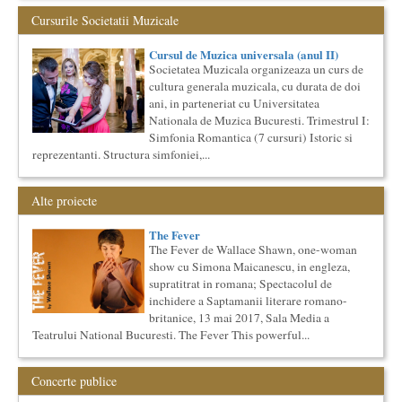
muzicala, cu durata de doi ani, in parteneriat cu Universitatea
Cursurile Societatii Muzicale
N...
Cursul de Muzica universala (anul I)
Cursul de Muzica universala (anul II)
Societatea Muzicala organizeaza un curs de cultura generala
Societatea Muzicala organizeaza un curs de
muzicala de nivel academic, in parteneriat cu Universitatea
cultura generala muzicala, cu durata de doi
Natio...
ani, in parteneriat cu Universitatea
Masterclass vocal cu Lucas Meachem, editia a II-a (2018)
Nationala de Muzica Bucuresti. Trimestrul I:
Lucas Meachem, marele bariton american, revenit in Romania
Simfonia Romantica (7 cursuri) Istoric si
pentru a lua parte la editia a III-a a concertului The
reprezentanti. Structura simfoniei,...
Metropolita...
Precizari legate de formatul de predare a cursurilor de
Cultura universala
Alte proiecte
Am primit multe intrebari legate de felul in care se desfasoara
aceste cursuri de Cultura Universala - multi si le imagineaza...
The Fever
The Fever de Wallace Shawn, one-woman
Cursul de Filosofie generala (anul II)
show cu Simona Maicanescu, in engleza,
Societatea Muzicala organizeaza un curs de Filosofie
supratitrat in romana; Spectacolul de
Generala, de nivel academic, cu durata de doi ani (4 semestre),
impreuna...
inchidere a Saptamanii literare romano-
britanice, 13 mai 2017, Sala Media a
Imaginary Beyond Reality
Teatrului National Bucuresti. The Fever This powerful...
Expozitie de arta fotografica
Expozitie de arta fotografica
Spatiu: neoBhoema Art & Social Lab, Palatul Universul,
Concerte publice