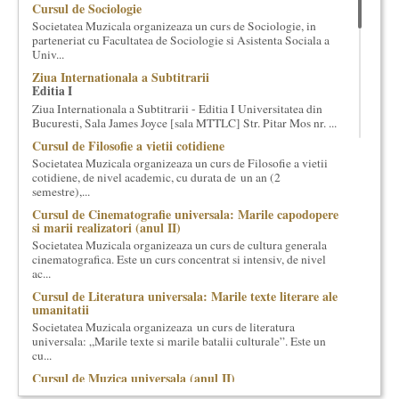
Cursul de Sociologie
cultural si consultanta. Organizam concursuri, concerte si
Societatea Muzicala organizeaza un curs de Sociologie, in
evenimente culturale, private sau publice, tinem cursuri de
parteneriat cu Facultatea de Sociologie si Asistenta Sociala a
cultura generala muzicala, teatrala, filosofica si de alte feluri.
Univ...
Cuvinte in plus despre proiect, despre cei care il administreaza si
Ziua Internationala a Subtitrarii
cei care il finantateaza sunt in rubricile de mai jos.
Editia I
Ziua Internationala a Subtitrarii - Editia I Universitatea din
Bucuresti, Sala James Joyce [sala MTTLC] Str. Pitar Mos nr. ...
Cursul de Filosofie a vietii cotidiene
Societatea Muzicala organizeaza un curs de Filosofie a vietii
cotidiene, de nivel academic, cu durata de un an (2
semestre),...
Cursul de Cinematografie universala: Marile capodopere
si marii realizatori (anul II)
Societatea Muzicala organizeaza un curs de cultura generala
cinematografica. Este un curs concentrat si intensiv, de nivel
ac...
Cursul de Literatura universala: Marile texte literare ale
umanitatii
Societatea Muzicala organizeaza un curs de literatura
universala: „Marile texte si marile batalii culturale”. Este un
cu...
Cursul de Muzica universala (anul II)
Societatea Muzicala organizeaza un curs de cultura generala