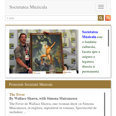
Societatea Muzicala
Toggle
navigation
Societatea
Muzicala
este
o fundatie
culturala,
facuta spre a
asigura o
legatura
directa si
permanenta
intre cultura si
oamenii ei, pe
Proiectele Societatii Muzicale
de o parte, si
lumea businessului si reprezentantii ei, de cealalta parte. Am
The Fever
inceput cu muzica clasica - si de aici numele -, insa acum
By Wallace Shawn, with Simona Maicanescu
dezvoltam proiecte si in alte domenii ale culturii.
The Fever de Wallace Shawn, one-woman show cu Simona
Maicanescu, in engleza, supratitrat in romana; Spectacolul de
Facem management cultural, dezvoltam si administram proiecte
inchidere ...
proprii sau preluate, modele si sisteme de finantare, marketing