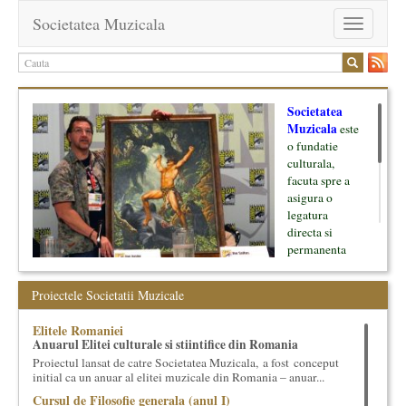
Societatea Muzicala
Toggle
navigation
Societatea
Muzicala
este
o fundatie
culturala,
facuta spre a
asigura o
legatura
directa si
permanenta
intre cultura si
oamenii ei, pe
Proiectele Societatii Muzicale
de o parte, si
lumea businessului si reprezentantii ei, de cealalta parte. Am
Elitele Romaniei
inceput cu muzica clasica - si de aici numele -, insa acum
Anuarul Elitei culturale si stiintifice din Romania
dezvoltam proiecte si in alte domenii ale culturii.
Proiectul lansat de catre Societatea Muzicala, a fost conceput
initial ca un anuar al elitei muzicale din Romania – anuar...
Facem management cultural, dezvoltam si administram proiecte
Cursul de Filosofie generala (anul I)
proprii sau preluate, modele si sisteme de finantare, marketing