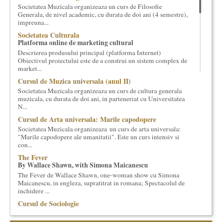
Societatea Muzicala organizeaza un curs de Filosofie
cultural si consultanta. Organizam concursuri, concerte si
Generala, de nivel academic, cu durata de doi ani (4 semestre),
evenimente culturale, private sau publice, tinem cursuri de
impreuna...
cultura generala muzicala, teatrala, filosofica si de alte feluri.
Societatea Culturala
Cuvinte in plus despre proiect, despre cei care il administreaza si
Platforma online de marketing cultural
cei care il finantateaza sunt in rubricile de mai jos.
Descrierea produsului principal (platforma Internet)
Obiectivul proiectului este de a construi un sistem complex de
market...
Cursul de Muzica universala (anul II)
Societatea Muzicala organizeaza un curs de cultura generala
muzicala, cu durata de doi ani, in parteneriat cu Universitatea
N...
Cursul de Arta universala: Marile capodopere
Societatea Muzicala organizeaza un curs de arta universala:
"Marile capodopere ale umanitatii". Este un curs intensiv si
con...
The Fever
By Wallace Shawn, with Simona Maicanescu
The Fever de Wallace Shawn, one-woman show cu Simona
Maicanescu, in engleza, supratitrat in romana; Spectacolul de
inchidere ...
Cursul de Sociologie
Societatea Muzicala organizeaza un curs de Sociologie, in
parteneriat cu Facultatea de Sociologie si Asistenta Sociala a