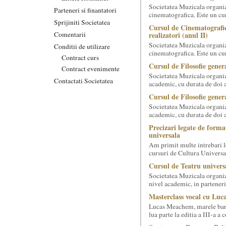
Societatea Muzicala organiz
Parteneri si finantatori
cinematografica. Este un curs
Sprijiniti Societatea
Cursul de Cinematografie
Comentarii
realizatori (anul II)
Societatea Muzicala organiz
Conditii de utilizare
cinematografica. Este un curs
Contract curs
Cursul de Filosofie genera
Contract evenimente
Societatea Muzicala organiz
Contactati Societatea
academic, cu durata de doi a
Cursul de Filosofie genera
Societatea Muzicala organiz
academic, cu durata de doi a
Precizari legate de forma
universala
Am primit multe intrebari le
cursuri de Cultura Universal
Cursul de Teatru univers
Societatea Muzicala organize
nivel academic, in parteneri
Masterclass vocal cu Luca
Lucas Meachem, marele bari
lua parte la editia a III-a a