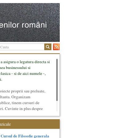
 a asigura o legatura directa si
mea businessului si
lasica - si de aici numele -,
i.
ecte proprii sau preluate,
ultanta. Organizam
ublice, tinem cursuri de
uri. Cuvinte in plus despre
tateaza sunt in rubricile de
uzicale
Cursul de Filosofie generala