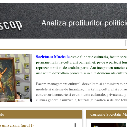
Societatea Muzicala
este o fundatie culturala, facuta spre
permanenta intre cultura si oamenii ei, pe de o parte, si lu
reprezentantii ei, de cealalta parte. Am inceput cu muzica c
insa acum dezvoltam proiecte si in alte domenii ale culturi
Facem management cultural, dezvoltam si administram proi
modele si sisteme de finantare, marketing cultural si cons
concursuri, concerte si evenimente culturale, private sau p
cultura generala muzicala, teatrala, filosofica si de alte fel
proiect, despre cei care il administreaza si cei care il finan
mai jos.
ale
Cursurile Societatii M
 universala (anul I)