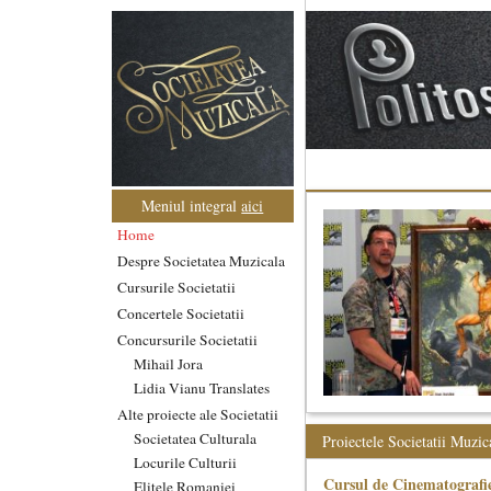
Meniul integral
aici
Home
Despre Societatea Muzicala
Cursurile Societatii
Concertele Societatii
Concursurile Societatii
Mihail Jora
Lidia Vianu Translates
Alte proiecte ale Societatii
Societatea Culturala
Proiectele Societatii Muzic
Locurile Culturii
Cursul de Cinematografie
Elitele Romaniei