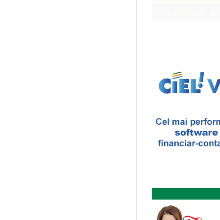
Cursul de Lingvistica (an
Societatea Muzicala organiz
Este un curs intensiv si conc
Bucurestiul Cultural Nec
Competitia proiectelor cu
Bucurestiul Cultural Necon
provizoriu) are ca obiectiv 
Societatea Culturala
Platforma online de marke
Descrierea produsului princ
proiectului este de a constr
Elitele Romaniei
Anuarul Elitei culturale s
Proiectul lansat de catre So
un anuar al elitei muzicale 
Masterclass vocal cu Lu
Lucas Meachem, marele bari
la Atheneul Roman al Societa
Cursul de Sociologie
Societatea Muzicala organiz
cu Facultatea de Sociologie 
The Fever
By Wallace Shawn, with 