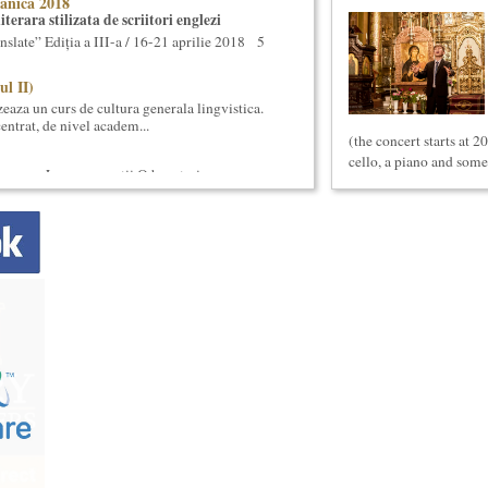
anica 2018
terara stilizata de scriitori englezi
nslate” Ediția a III-a / 16-21 aprilie 2018 5
ul II)
eaza un curs de cultura generala lingvistica.
entrat, de nivel academ...
(the concert starts at 2
cello, a piano and some
reasca Lansarea cartii O bucatarie ca-n
ei in Noul Cinema Romanes...
e se pot desfasura evenimente culturale
etatea Muzicala, conceput initial pentru
oare) din Bucuresti in care...
ala (anul II)
eaza un curs de cultura generala muzicala,
eneriat cu Universitatea N...
y
ica
a
cial Lab, Palatul Universul,