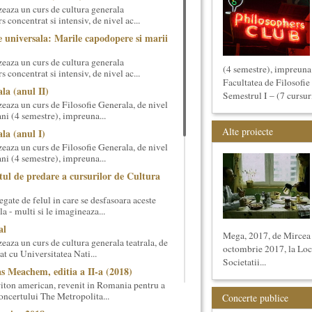
eaza un curs de cultura generala
 concentrat si intensiv, de nivel ac...
 universala: Marile capodopere si marii
eaza un curs de cultura generala
(4 semestre), impreuna 
 concentrat si intensiv, de nivel ac...
Facultatea de Filosofie 
la (anul II)
Semestrul I – (7 cursuri
eaza un curs de Filosofie Generala, de nivel
ni (4 semestre), impreuna...
Alte proiecte
la (anul I)
eaza un curs de Filosofie Generala, de nivel
ni (4 semestre), impreuna...
tul de predare a cursurilor de Cultura
gate de felul in care se desfasoara aceste
a - multi si le imagineaza...
al
Mega, 2017, de Mircea
aza un curs de cultura generala teatrala, de
octombrie 2017, la Loca
at cu Universitatea Nati...
Societatii...
s Meachem, editia a II-a (2018)
ton american, revenit in Romania pentru a
 concertului The Metropolita...
Concerte publice