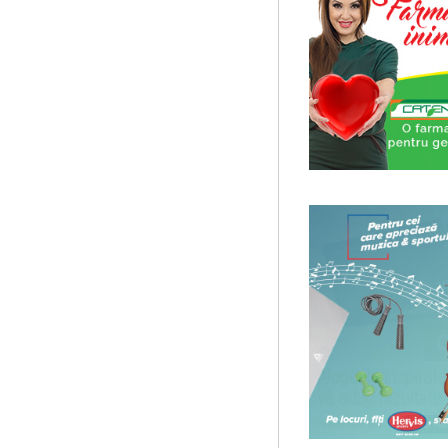
The Fever de Wallace Sha
Maicanescu, in engleza, sup
...
Saptamana Romano-Brit
Masterclass de traducere li
Saptamana romano-britanica:
stilizeaza traduceri din pr
Cursul de Filosofie a viet
Societatea Muzicala organize
de nivel academic, cu durata
Cursul de Muzica univers
Societatea Muzicala organiz
de nivel academic, in parten
Cursul de Arta universal
Societatea Muzicala organiz
capodopere ale umanitatii". E
Ziua Internationala a Sub
Editia I
Ziua Internationala a Subtitr
Sala James Joyce [sala MTTLC
Cursul de Literatura univ
umanitatii
Societatea Muzicala organiz