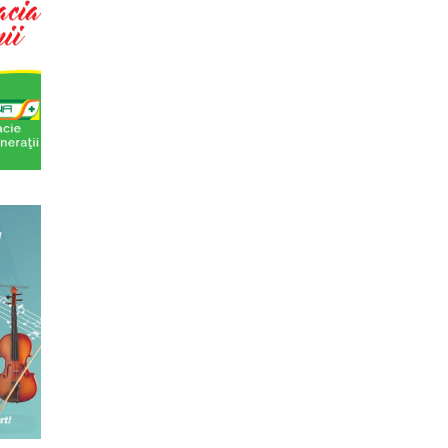
wn, one-woman show cu Simona
ratitrat in romana; Spectacolul de inchidere
anica 2017
terara stilizata de scriitori englezi
 8-13 mai 2017 Sase scriitori britanici
oza contemporana romaneasca ...
ii cotidiene
aza un curs de Filosofie a vietii cotidiene,
 de un an (2 semestre),...
ala (anul I)
eaza un curs de cultura generala muzicala
eriat cu Universitatea Natio...
a: Marile capodopere
eaza un curs de arta universala: "Marile
ste un curs intensiv si con...
titrarii
arii - Editia I Universitatea din Bucuresti,
] Str. Pitar Mos nr. ...
ersala: Marile texte literare ale
eaza un curs de literatura universala: