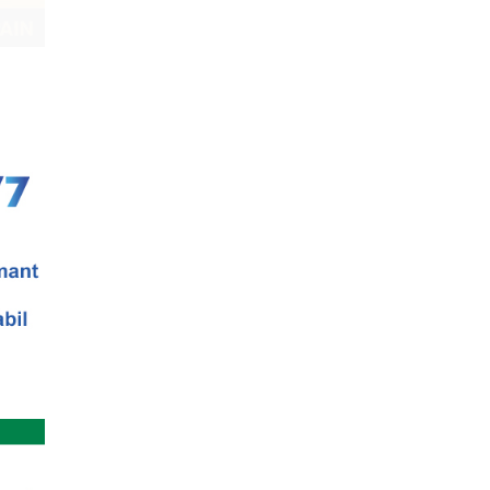
ul I)
eaza un curs de cultura generala lingvistica.
entrat, de nivel academ...
onventional (Neconventionaliada)
lturale neconventionale ale Bucurestiului
ventional (sau Neconventionaliada - nume
prezentarea tuturor proiectelo...
ting cultural
ipal (platforma Internet) Obiectivul
ui un sistem complex de market...
i stiintifice din Romania
cietatea Muzicala, a fost conceput initial ca
din Romania – anuar...
cas Meachem
ton american, care va sustine concertul de
tii Muzicale din 23 aprilie,...
eaza un curs de Sociologie, in parteneriat
si Asistenta Sociala a Univ...
Simona Maicanescu