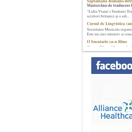
Saptamana Romano-Brit
Masterclass de traducere li
“Lidia Vianu’s Students Tra
scriitori britanici şi o edi...
Cursul de Lingvistica (an
Societatea Muzicala organiz
Este un curs intensiv si conc
O bucatarie ca-n filme
Carte – Film – Mancare boie
filme, Scenotopul bucatari
Locurile Culturii
Catalogul spatiilor in car
Proiect lansat de catre Soci
catalogarea spatiilor (interi
Cursul de Muzica univers
Societatea Muzicala organiz
cu durata de doi ani, in part
Imaginary Beyond Realit
Expozitie de arta fotograf
Expozitie de arta fotografic
Spatiu: neoBhoema Art & So
...