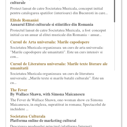
culturale
cultural si consultanta. Organizam concursuri, concerte si
Proiect lansat de catre Societatea Muzicala, conceput initial
evenimente culturale, private sau publice, tinem cursuri de
pentru catalogarea spatiilor (interioare) din Bucuresti in care...
cultura generala muzicala, teatrala, filosofica si de alte feluri.
Elitele Romaniei
Cuvinte in plus despre proiect, despre cei care il administreaza si
Anuarul Elitei culturale si stiintifice din Romania
cei care il finantateaza sunt in rubricile de mai jos.
Proiectul lansat de catre Societatea Muzicala, a fost conceput
initial ca un anuar al elitei muzicale din Romania – anuar...
Cursul de Arta universala: Marile capodopere
Societatea Muzicala organizeaza un curs de arta universala:
"Marile capodopere ale umanitatii". Este un curs intensiv si
con...
Cursul de Literatura universala: Marile texte literare ale
umanitatii
Societatea Muzicala organizeaza un curs de literatura
universala: „Marile texte si marile batalii culturale”. Este un
cu...
The Fever
By Wallace Shawn, with Simona Maicanescu
The Fever de Wallace Shawn, one-woman show cu Simona
Maicanescu, in engleza, supratitrat in romana; Spectacolul de
inchidere ...
Societatea Culturala
Platforma online de marketing cultural
Descrierea produsului principal (platforma Internet)