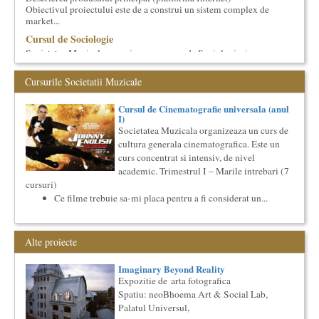
Obiectivul proiectului este de a construi un sistem complex de
market...
Cursul de Sociologie
Societatea Muzicala organizeaza un curs de Sociologie, in
parteneriat cu Facultatea de Sociologie si Asistenta Sociala a
Univ...
Cursurile Societatii Muzicale
Masterclass vocal cu Lucas Meachem
Lucas Meachem, marele bariton american, care va sustine
Cursul de Cinematografie universala (anul
I)
concertul de la Atheneul Roman al Societatii Muzicale din 23
aprilie,...
Societatea Muzicala organizeaza un curs de
cultura generala cinematografica. Este un
Saptamana Romano-Britanica 2018
curs concentrat si intensiv, de nivel
Masterclass de traducere literara stilizata de scriitori
englezi
academic. Trimestrul I – Marile intrebari (7
cursuri)
“Lidia Vianu’s Students Translate” Ediția a III-a / 16-21
aprilie 2018 5 scriitori britanici şi o edi...
Ce filme trebuie sa-mi placa pentru a fi considerat un...
Cursul de Muzica universala (anul II)
Societatea Muzicala organizeaza un curs de cultura generala
muzicala, cu durata de doi ani, in parteneriat cu Universitatea
Alte proiecte
N...
Cursul de Filosofie generala (anul II)
Imaginary Beyond Reality
Expozitie de arta fotografica
Societatea Muzicala organizeaza un curs de Filosofie
Spatiu: neoBhoema Art & Social Lab,
Generala, de nivel academic, cu durata de doi ani (4 semestre),
impreuna...
Palatul Universul,