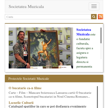
Societatea Muzicala
Toggle
navigation
Societatea
Muzicala
este
o fundatie
culturala,
facuta spre a
asigura o
legatura
directa si
permanenta
intre cultura si
oamenii ei, pe
Proiectele Societatii Muzicale
de o parte, si
lumea businessului si reprezentantii ei, de cealalta parte. Am
O bucatarie ca-n filme
inceput cu muzica clasica - si de aici numele -, insa acum
Carte – Film – Mancare boiereasca Lansarea cartii O bucatarie
dezvoltam proiecte si in alte domenii ale culturii.
ca-n filme, Scenotopul bucatariei in Noul Cinema Romanes...
Locurile Culturii
Facem management cultural, dezvoltam si administram proiecte
Catalogul spatiilor in care se pot desfasura evenimente
proprii sau preluate, modele si sisteme de finantare, marketing