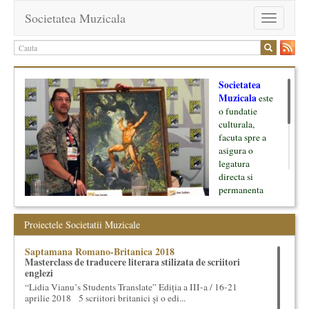
Societatea Muzicala
Toggle
navigation
Societatea
Muzicala
este
o fundatie
culturala,
facuta spre a
asigura o
legatura
directa si
permanenta
intre cultura si
oamenii ei, pe
Proiectele Societatii Muzicale
de o parte, si
lumea businessului si reprezentantii ei, de cealalta parte. Am
Saptamana Romano-Britanica 2018
inceput cu muzica clasica - si de aici numele -, insa acum
Masterclass de traducere literara stilizata de scriitori
dezvoltam proiecte si in alte domenii ale culturii.
englezi
“Lidia Vianu’s Students Translate” Ediția a III-a / 16-21
Facem management cultural, dezvoltam si administram proiecte
aprilie 2018 5 scriitori britanici şi o edi...
proprii sau preluate, modele si sisteme de finantare, marketing