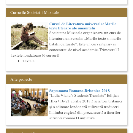
Natio...
Cursul de Cinematografie universala: Marile capodopere
Cursurile Societatii Muzicale
si marii realizatori (anul II)
Societatea Muzicala organizeaza un curs de cultura generala
Cursul de Literatura universala: Marile
cinematografica. Este un curs concentrat si intensiv, de nivel
texte literare ale umanitatii
ac...
Societatea Muzicala organizeaza un curs de
literatura universala: „Marile texte si marile
Cursul de Filosofie generala (anul I)
batalii culturale”. Este un curs intensiv si
Societatea Muzicala organizeaza un curs de Filosofie
Generala, de nivel academic, cu durata de doi ani (4 semestre),
concentrat, de nivel academic. Trimestrul I –
impreuna...
Textele fondatoare (6 cursuri)
Textele...
Saptamana Romano-Britanica 2017
Masterclass de traducere literara stilizata de scriitori
englezi
Saptamana romano-britanica: 8-13 mai 2017 Sase scriitori
Alte proiecte
britanici stilizeaza traduceri din proza contemporana
romaneasca ...
Saptamana Romano-Britanica 2018
Bucurestiul Cultural Neconventional
“Lidia Vianu’s Students Translate” Ediția a
(Neconventionaliada)
III-a / 16-21 aprilie 2018 5 scriitori britanici
Competitia proiectelor culturale neconventionale ale
şi o editoare londoneză stilizează traduceri
Bucurestiului
în limba engleză din proza scurtă a tinerilor
Bucurestiul Cultural Neconventional (sau Neconventionaliada
scriitori români O iniţiativă...
- nume provizoriu) are ca obiectiv prezentarea tuturor
proiectelo...
Masterclass vocal cu Lucas Meachem