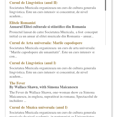
Cursul de Lingvistica (anul II)
cultural si consultanta. Organizam concursuri, concerte si
Societatea Muzicala organizeaza un curs de cultura generala
evenimente culturale, private sau publice, tinem cursuri de
lingvistica. Este un curs intensiv si concentrat, de nivel
cultura generala muzicala, teatrala, filosofica si de alte feluri.
academ...
Cuvinte in plus despre proiect, despre cei care il administreaza si
Elitele Romaniei
cei care il finantateaza sunt in rubricile de mai jos.
Anuarul Elitei culturale si stiintifice din Romania
Proiectul lansat de catre Societatea Muzicala, a fost conceput
initial ca un anuar al elitei muzicale din Romania – anuar...
Cursul de Arta universala: Marile capodopere
Societatea Muzicala organizeaza un curs de arta universala:
"Marile capodopere ale umanitatii". Este un curs intensiv si
con...
Cursul de Lingvistica (anul I)
Societatea Muzicala organizeaza un curs de cultura generala
lingvistica. Este un curs intensiv si concentrat, de nivel
academ...
The Fever
By Wallace Shawn, with Simona Maicanescu
The Fever de Wallace Shawn, one-woman show cu Simona
Maicanescu, in engleza, supratitrat in romana; Spectacolul de
inchidere ...
Cursul de Muzica universala (anul I)
Societatea Muzicala organizeaza un curs de cultura generala
muzicala de nivel academic, in parteneriat cu Universitatea