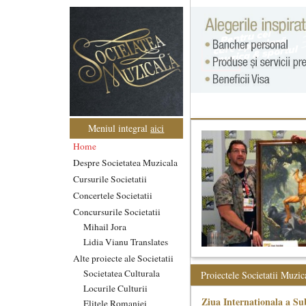
Meniul integral
aici
Home
Despre Societatea Muzicala
Cursurile Societatii
Concertele Societatii
Concursurile Societatii
Mihail Jora
Lidia Vianu Translates
Alte proiecte ale Societatii
Societatea Culturala
Proiectele Societatii Muzic
Locurile Culturii
Ziua Internationala a Sub
Elitele Romaniei