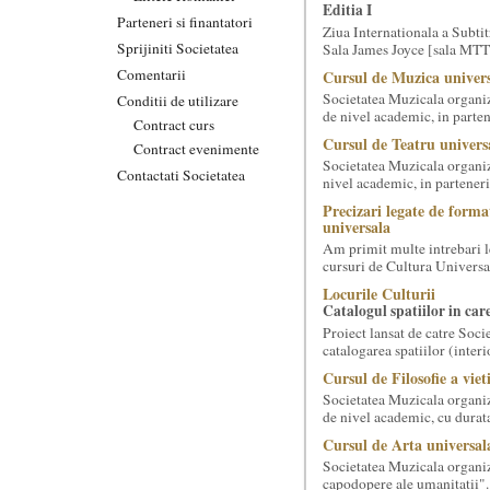
Editia I
Parteneri si finantatori
Ziua Internationala a Subtitr
Sprijiniti Societatea
Sala James Joyce [sala MTTLC
Comentarii
Cursul de Muzica univers
Societatea Muzicala organiz
Conditii de utilizare
de nivel academic, in parten
Contract curs
Cursul de Teatru univers
Contract evenimente
Societatea Muzicala organize
Contactati Societatea
nivel academic, in parteneri
Precizari legate de forma
universala
Am primit multe intrebari le
cursuri de Cultura Universal
Locurile Culturii
Catalogul spatiilor in car
Proiect lansat de catre Soci
catalogarea spatiilor (interi
Cursul de Filosofie a viet
Societatea Muzicala organize
de nivel academic, cu durata
Cursul de Arta universal
Societatea Muzicala organiz
capodopere ale umanitatii". E