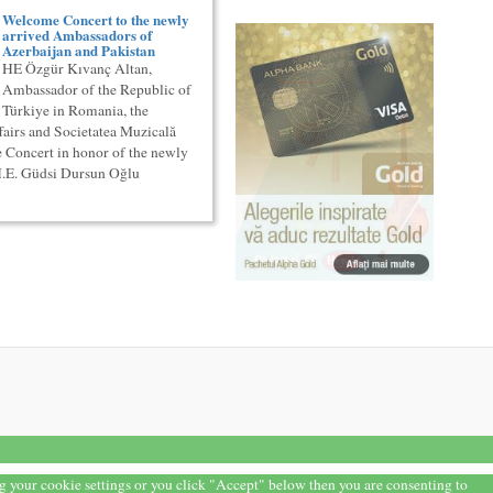
Welcome Concert to the newly
arrived Ambassadors of
Azerbaijan and Pakistan
HE Özgür Kıvanç Altan,
Ambassador of the Republic of
Türkiye in Romania, the
fairs and Societatea Muzicală
 Concert in honor of the newly
H.E. Güdsi Dursun Oğlu
ng your cookie settings or you click "Accept" below then you are consenting to