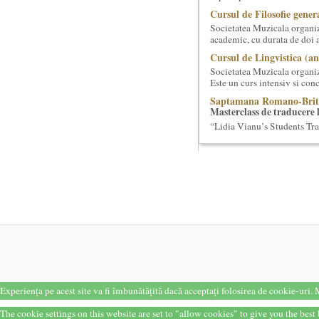
Cursul de Filosofie genera
Societatea Muzicala organiz
academic, cu durata de doi a
Cursul de Lingvistica (an
Societatea Muzicala organiz
Este un curs intensiv si conc
Saptamana Romano-Brit
Masterclass de traducere li
“Lidia Vianu’s Students Tra
scriitori britanici şi o edi...
O bucatarie ca-n filme
Carte – Film – Mancare boie
filme, Scenotopul bucatari
Cursul de Filosofie genera
Societatea Muzicala organiz
academic, cu durata de doi a
Cursul de Muzica univers
Societatea Muzicala organiz
cu durata de doi ani, in part
Elitele Romaniei
Experiența pe acest site va fi îmbunătățită dacă acceptați folosirea de cookie-uri.
M
Anuarul Elitei culturale s
Proiectul lansat de catre So
The cookie settings on this website are set to "allow cookies" to give you the bes