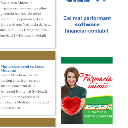
Societatea Muzicala
organizeaza un curs de cultura
generala teatrala, de nivel
academic, in parteneriat cu
Universitatea Nationala de Arta
afica "Ion Luca Caragiale" din
strul I – Intrarea in detalii
Masterclass vocal cu Lucas
Meachem
Lucas Meachem, marele
bariton american, care va
sustine concertul de la
Atheneul Roman al Societatii
 a tinut un masterclass la
ditorium a Mediatecii vineri, 21
i patru laureati...