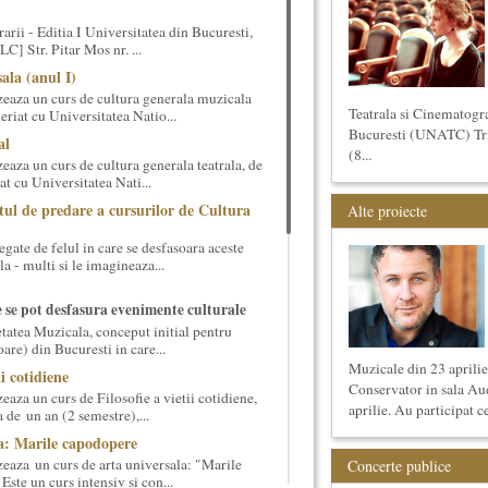
arii - Editia I Universitatea din Bucuresti,
] Str. Pitar Mos nr. ...
ala (anul I)
eaza un curs de cultura generala muzicala
Teatrala si Cinematogr
eriat cu Universitatea Natio...
Bucuresti (UNATC) Trime
al
(8...
aza un curs de cultura generala teatrala, de
at cu Universitatea Nati...
tul de predare a cursurilor de Cultura
Alte proiecte
gate de felul in care se desfasoara aceste
a - multi si le imagineaza...
e se pot desfasura evenimente culturale
etatea Muzicala, conceput initial pentru
oare) din Bucuresti in care...
Muzicale din 23 aprilie,
ii cotidiene
Conservator in sala Au
aza un curs de Filosofie a vietii cotidiene,
aprilie. Au participat ce
 de un an (2 semestre),...
a: Marile capodopere
eaza un curs de arta universala: "Marile
Concerte publice
ste un curs intensiv si con...