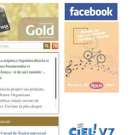
 a asigura o legatura directa si
mea businessului si
lasica - si de aici numele -,
i.
ecte proprii sau preluate,
ultanta. Organizam
ublice, tinem cursuri de
uri. Cuvinte in plus despre
tateaza sunt in rubricile de
uzicale
Cursul de Teatru universal