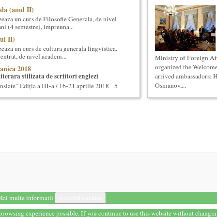
la (anul II)
eaza un curs de Filosofie Generala, de nivel
ni (4 semestre), impreuna...
ul II)
eaza un curs de cultura generala lingvistica.
entrat, de nivel academ...
Ministry of Foreign Af
organized the Welcome
anica 2018
terara stilizata de scriitori englezi
arrived ambassadors: 
Osmanov,...
nslate” Ediția a III-a / 16-21 aprilie 2018 5
reasca Lansarea cartii O bucatarie ca-n
ei in Noul Cinema Romanes...
la (anul I)
eaza un curs de Filosofie Generala, de nivel
ni (4 semestre), impreuna...
ala (anul II)
eaza un curs de cultura generala muzicala,
eneriat cu Universitatea N...
ai multe informatii
Acceptă cookies
i stiintifice din Romania
cietatea Muzicala, a fost conceput initial ca
t browsing experience possible. If you continue to use this website without changi