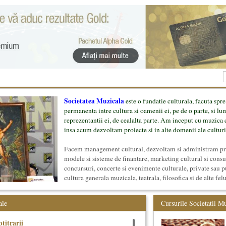
Societatea Muzicala
este o fundatie culturala, facuta spre
permanenta intre cultura si oamenii ei, pe de o parte, si lu
reprezentantii ei, de cealalta parte. Am inceput cu muzica c
insa acum dezvoltam proiecte si in alte domenii ale culturi
Facem management cultural, dezvoltam si administram proi
modele si sisteme de finantare, marketing cultural si cons
concursuri, concerte si evenimente culturale, private sau p
cultura generala muzicala, teatrala, filosofica si de alte fel
proiect, despre cei care il administreaza si cei care il finan
mai jos.
ale
Cursurile Societatii M
titrarii