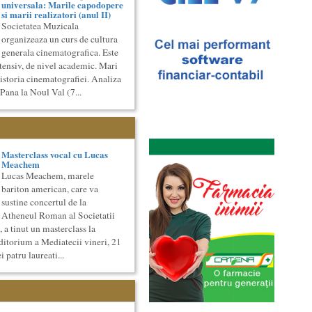
universala: Marile capodopere
si marii realizatori (anul II)
Societatea Muzicala
organizeaza un curs de cultura
generala cinematografica. Este
ntensiv, de nivel academic. Mari
istoria cinematografiei. Analiza
 Pana la Noul Val (7...
Masterclass vocal cu Lucas
Meachem
Lucas Meachem, marele
bariton american, care va
sustine concertul de la
Atheneul Roman al Societatii
 a tinut un masterclass la
ditorium a Mediatecii vineri, 21
i patru laureati...