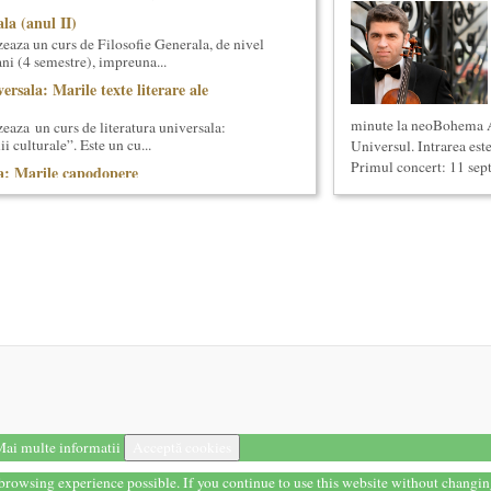
la (anul II)
eaza un curs de Filosofie Generala, de nivel
ni (4 semestre), impreuna...
ersala: Marile texte literare ale
minute la neoBohema A
eaza un curs de literatura universala:
i culturale”. Este un cu...
Universul. Intrarea este 
Primul concert: 11 sept
a: Marile capodopere
eaza un curs de arta universala: "Marile
ste un curs intensiv si con...
reasca Lansarea cartii O bucatarie ca-n
ei in Noul Cinema Romanes...
onventional (Neconventionaliada)
lturale neconventionale ale Bucurestiului
ventional (sau Neconventionaliada - nume
prezentarea tuturor proiectelo...
ul II)
eaza un curs de cultura generala lingvistica.
entrat, de nivel academ...
ai multe informatii
Acceptă cookies
 universala: Marile capodopere si marii
t browsing experience possible. If you continue to use this website without changi