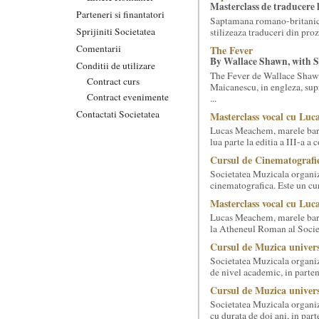
Masterclass de traducere li
Parteneri si finantatori
Saptamana romano-britanica:
Sprijiniti Societatea
stilizeaza traduceri din pr
Comentarii
The Fever
By Wallace Shawn, with 
Conditii de utilizare
The Fever de Wallace Sha
Contract curs
Maicanescu, in engleza, sup
Contract evenimente
...
Contactati Societatea
Masterclass vocal cu Luca
Lucas Meachem, marele bari
lua parte la editia a III-a a
Cursul de Cinematografie
Societatea Muzicala organiz
cinematografica. Este un curs
Masterclass vocal cu Lu
Lucas Meachem, marele bari
la Atheneul Roman al Societa
Cursul de Muzica univers
Societatea Muzicala organiz
de nivel academic, in parten
Cursul de Muzica univers
Societatea Muzicala organiz
cu durata de doi ani, in part