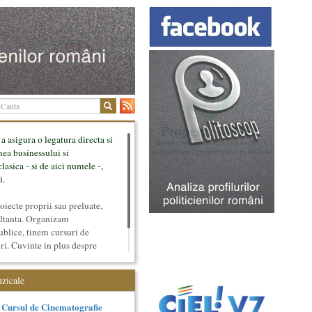
 a asigura o legatura directa si
mea businessului si
lasica - si de aici numele -,
i.
ecte proprii sau preluate,
ultanta. Organizam
ublice, tinem cursuri de
uri. Cuvinte in plus despre
tateaza sunt in rubricile de
uzicale
Cursul de Cinematografie