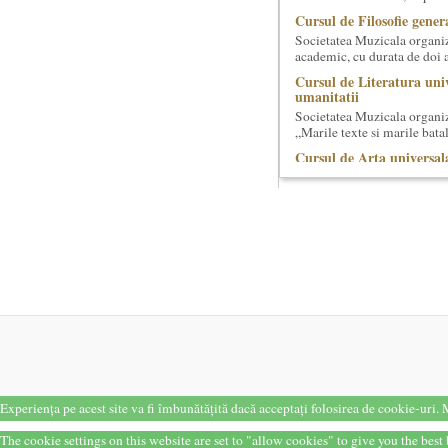
Cursul de Filosofie genera
Societatea Muzicala organiz
academic, cu durata de doi a
Cursul de Literatura univ
umanitatii
Societatea Muzicala organiz
„Marile texte si marile batali
Cursul de Arta universal
Societatea Muzicala organiz
capodopere ale umanitatii". E
O bucatarie ca-n filme
Carte – Film – Mancare boie
filme, Scenotopul bucatari
Bucurestiul Cultural Nec
Competitia proiectelor cu
Bucurestiul Cultural Necon
provizoriu) are ca obiectiv 
Cursul de Lingvistica (an
Societatea Muzicala organiz
Este un curs intensiv si conc
Experiența pe acest site va fi îmbunătățită dacă acceptați folosirea de cookie-uri.
M
Cursul de Cinematografie
realizatori (anul II)
The cookie settings on this website are set to "allow cookies" to give you the bes