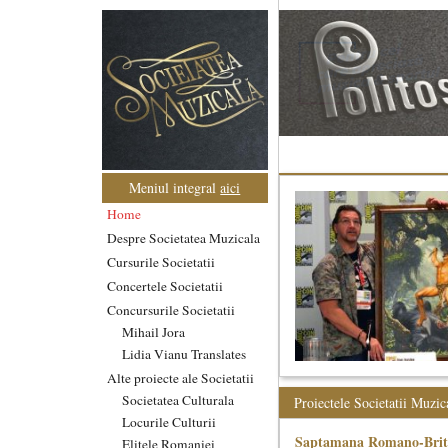
Meniul integral
aici
Home
Despre Societatea Muzicala
Cursurile Societatii
Concertele Societatii
Concursurile Societatii
Mihail Jora
Lidia Vianu Translates
Alte proiecte ale Societatii
Societatea Culturala
Proiectele Societatii Muzic
Locurile Culturii
Saptamana Romano-Brit
Elitele Romaniei