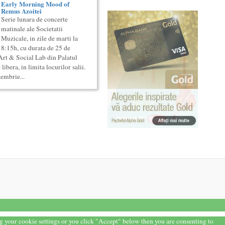
Early Morning Mood of
Remus Azoitei
Serie lunara de concerte
matinale ale Societatii
Muzicale, in zile de marti la
8:15h, cu durata de 25 de
rt & Social Lab din Palatul
libera, in limita locurilor salii.
embrie...
ng your cookie settings or you click "Accept" below then you are consenting to