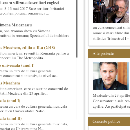
terara stilizata de scriitori englezi
 8-13 mai 2017 Sase scriitori britanici
oza contemporana romaneasca ...
Simona Maicanescu
un curs concentrat si i
wn, one-woman show cu Simona
nume si mari filme din 
ratitrat in romana; Spectacolul de inchidere
stilistica Trimestrul I –
s Meachem, editia a II-a (2018)
ton american, revenit in Romania pentru a
Alte proiecte
 concertului The Metropolita...
 universala (anul I)
eaza un curs de cultura generala
 concentrat si intensiv, de nivel ac...
cas Meachem
ton american, care va sustine concertul de
tii Muzicale din 23 aprilie,...
Muzicale din 23 aprilie,
ala (anul I)
Conservator in sala Au
eaza un curs de cultura generala muzicala
aprilie. Au participat ce
eriat cu Universitatea Natio...
ala (anul II)
Concerte publice
eaza un curs de cultura generala muzicala,
eneriat cu Universitatea N...