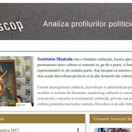
Societatea Muzicala
este o fundatie culturala, facuta spre
permanenta intre cultura si oamenii ei, pe de o parte, si lu
reprezentantii ei, de cealalta parte. Am inceput cu muzica c
insa acum dezvoltam proiecte si in alte domenii ale culturi
Facem management cultural, dezvoltam si administram proi
modele si sisteme de finantare, marketing cultural si cons
concursuri, concerte si evenimente culturale, private sau p
cultura generala muzicala, teatrala, filosofica si de alte fel
proiect, despre cei care il administreaza si cei care il finan
mai jos.
ale
Cursurile Societatii M
anica 2017