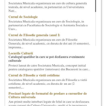
Societatea Muzicala organizeaza un curs de cultura generala
cultural si consultanta. Organizam concursuri, concerte si
teatrala, de nivel academic, in parteneriat cu Universitatea
evenimente culturale, private sau publice, tinem cursuri de
Nati...
cultura generala muzicala, teatrala, filosofica si de alte feluri.
Cursul de Sociologie
Cuvinte in plus despre proiect, despre cei care il administreaza si
Societatea Muzicala organizeaza un curs de Sociologie, in
cei care il finantateaza sunt in rubricile de mai jos.
parteneriat cu Facultatea de Sociologie si Asistenta Sociala a
Univ...
Cursul de Filosofie generala (anul I)
Societatea Muzicala organizeaza un curs de Filosofie
Generala, de nivel academic, cu durata de doi ani (4 semestre),
impreuna...
Locurile Culturii
Catalogul spatiilor in care se pot desfasura evenimente
culturale
Proiect lansat de catre Societatea Muzicala, conceput initial
pentru catalogarea spatiilor (interioare) din Bucuresti in care...
Cursul de Filosofie a vietii cotidiene
Societatea Muzicala organizeaza un curs de Filosofie a vietii
cotidiene, de nivel academic, cu durata de un an (2
semestre),...
Precizari legate de formatul de predare a cursurilor de
Cultura universala
Am primit multe intrebari legate de felul in care se desfasoara
aceste cursuri de Cultura Universala - multi si le imagineaza...