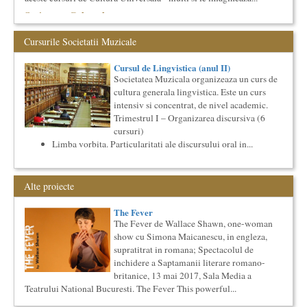
Societatea Culturala
Platforma online de marketing cultural
Descrierea produsului principal (platforma Internet)
Cursurile Societatii Muzicale
Obiectivul proiectului este de a construi un sistem complex de
market...
Cursul de Lingvistica (anul II)
Cursul de Cinematografie universala: Marile capodopere
Societatea Muzicala organizeaza un curs de
si marii realizatori (anul II)
cultura generala lingvistica. Este un curs
Societatea Muzicala organizeaza un curs de cultura generala
intensiv si concentrat, de nivel academic.
cinematografica. Este un curs concentrat si intensiv, de nivel
Trimestrul I – Organizarea discursiva (6
ac...
cursuri)
Cursul de Muzica universala (anul II)
Limba vorbita. Particularitati ale discursului oral in...
Societatea Muzicala organizeaza un curs de cultura generala
muzicala, cu durata de doi ani, in parteneriat cu Universitatea
N...
Alte proiecte
Cursul de Literatura universala: Marile texte literare ale
umanitatii
The Fever
Societatea Muzicala organizeaza un curs de literatura
The Fever de Wallace Shawn, one-woman
universala: „Marile texte si marile batalii culturale”. Este un
show cu Simona Maicanescu, in engleza,
cu...
supratitrat in romana; Spectacolul de
Cursul de Lingvistica (anul II)
inchidere a Saptamanii literare romano-
Societatea Muzicala organizeaza un curs de cultura generala
britanice, 13 mai 2017, Sala Media a
lingvistica. Este un curs intensiv si concentrat, de nivel
Teatrului National Bucuresti. The Fever This powerful...
academ...