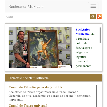
Societatea Muzicala
Toggle
navigation
Societatea
Muzicala
este
o fundatie
culturala,
facuta spre a
asigura o
legatura
directa si
permanenta
intre cultura si
oamenii ei, pe
Proiectele Societatii Muzicale
de o parte, si
lumea businessului si reprezentantii ei, de cealalta parte. Am
Cursul de Filosofie generala (anul II)
inceput cu muzica clasica - si de aici numele -, insa acum
Societatea Muzicala organizeaza un curs de Filosofie
dezvoltam proiecte si in alte domenii ale culturii.
Generala, de nivel academic, cu durata de doi ani (4 semestre),
impreuna...
Facem management cultural, dezvoltam si administram proiecte
Cursul de Teatru universal
proprii sau preluate, modele si sisteme de finantare, marketing