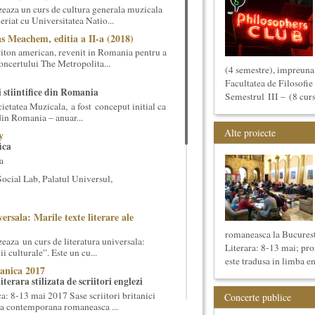
eaza un curs de cultura generala muzicala
eriat cu Universitatea Natio...
s Meachem, editia a II-a (2018)
ton american, revenit in Romania pentru a
 concertului The Metropolita...
(4 semestre), impreuna 
Facultatea de Filosofie 
i stiintifice din Romania
Semestrul III – (8 cursu
cietatea Muzicala, a fost conceput initial ca
din Romania – anuar...
Alte proiecte
y
ica
a
cial Lab, Palatul Universul,
ersala: Marile texte literare ale
romaneasca la Bucurest
eaza un curs de literatura universala:
Literara: 8-13 mai; p
i culturale”. Este un cu...
este tradusa in limba en
anica 2017
terara stilizata de scriitori englezi
 8-13 mai 2017 Sase scriitori britanici
Concerte publice
oza contemporana romaneasca ...