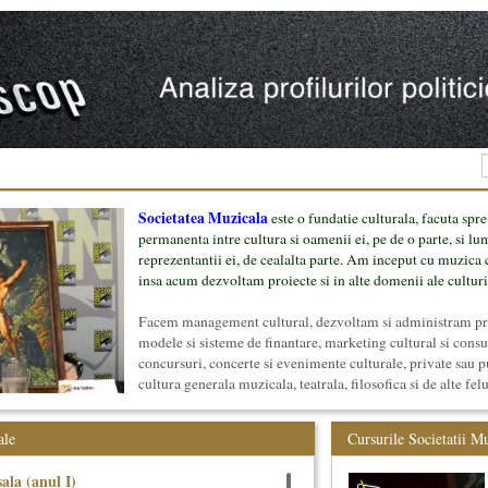
Societatea Muzicala
este o fundatie culturala, facuta spre
permanenta intre cultura si oamenii ei, pe de o parte, si lu
reprezentantii ei, de cealalta parte. Am inceput cu muzica c
insa acum dezvoltam proiecte si in alte domenii ale culturi
Facem management cultural, dezvoltam si administram proi
modele si sisteme de finantare, marketing cultural si cons
concursuri, concerte si evenimente culturale, private sau p
cultura generala muzicala, teatrala, filosofica si de alte fel
proiect, despre cei care il administreaza si cei care il finan
mai jos.
ale
Cursurile Societatii M
ala (anul I)