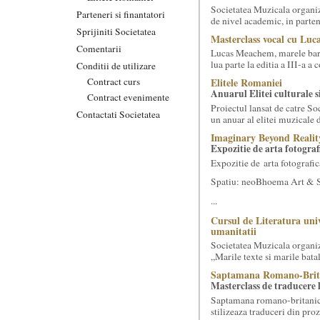
Societatea Muzicala organiz
Parteneri si finantatori
de nivel academic, in parten
Sprijiniti Societatea
Masterclass vocal cu Luca
Comentarii
Lucas Meachem, marele bari
lua parte la editia a III-a a
Conditii de utilizare
Contract curs
Elitele Romaniei
Anuarul Elitei culturale s
Contract evenimente
Proiectul lansat de catre So
Contactati Societatea
un anuar al elitei muzicale 
Imaginary Beyond Realit
Expozitie de arta fotograf
Expozitie de arta fotografic
Spatiu: neoBhoema Art & So
...
Cursul de Literatura univ
umanitatii
Societatea Muzicala organiz
„Marile texte si marile batali
Saptamana Romano-Brit
Masterclass de traducere li
Saptamana romano-britanica:
stilizeaza traduceri din pr