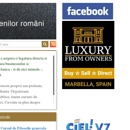
 a asigura o legatura directa si
mea businessului si
lasica - si de aici numele -,
i.
ecte proprii sau preluate,
ultanta. Organizam
ublice, tinem cursuri de
uri. Cuvinte in plus despre
tateaza sunt in rubricile de
uzicale
Cursul de Filosofie generala