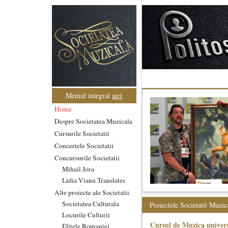
Meniul integral
aici
Home
Despre Societatea Muzicala
Cursurile Societatii
Concertele Societatii
Concursurile Societatii
Mihail Jora
Lidia Vianu Translates
Alte proiecte ale Societatii
Societatea Culturala
Proiectele Societatii Muzic
Locurile Culturii
Cursul de Muzica univers
Elitele Romaniei