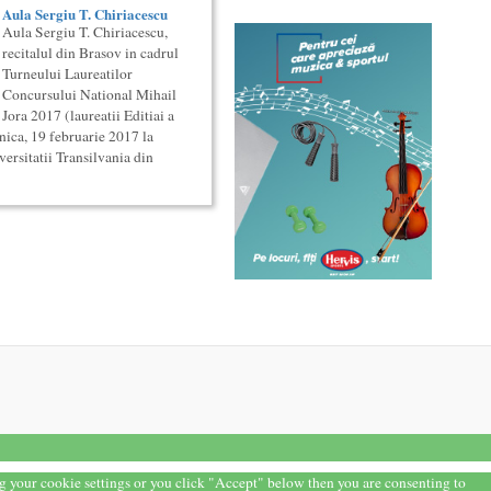
Aula Sergiu T. Chiriacescu
Aula Sergiu T. Chiriacescu,
recitalul din Brasov in cadrul
Turneului Laureatilor
Concursului National Mihail
Jora 2017 (laureatii Editiai a
ca, 19 februarie 2017 la
ersitatii Transilvania din
ng your cookie settings or you click "Accept" below then you are consenting to