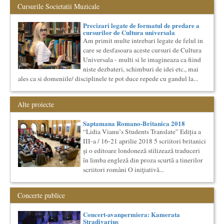
Cursurile Societatii Muzicale
N...
Cursul de Lingvistica (anul I)
Precizari legate de formatul de predare a
Societatea Muzicala organizeaza un curs de cultura generala
cursurilor de Cultura universala
lingvistica. Este un curs intensiv si concentrat, de nivel
Am primit multe intrebari legate de felul in
academ...
care se desfasoara aceste cursuri de Cultura
Societatea Culturala
Universala - multi si le imagineaza ca fiind
Platforma online de marketing cultural
niste dezbateri, schimburi de idei etc., mai
Descrierea produsului principal (platforma Internet)
ales ca si domeniile/ disciplinele te pot duce repede cu gandul la...
Obiectivul proiectului este de a construi un sistem complex de
market...
Masterclass vocal cu Lucas Meachem, editia a II-a (2018)
Alte proiecte
Lucas Meachem, marele bariton american, revenit in Romania
pentru a lua parte la editia a III-a a concertului The
Saptamana Romano-Britanica 2018
Metropolita...
“Lidia Vianu’s Students Translate” Ediția a
III-a / 16-21 aprilie 2018 5 scriitori britanici
Cursul de Arta universala: Marile capodopere
şi o editoare londoneză stilizează traduceri
Societatea Muzicala organizeaza un curs de arta universala:
în limba engleză din proza scurtă a tinerilor
"Marile capodopere ale umanitatii". Este un curs intensiv si
con...
scriitori români O iniţiativă...
Cursul de Literatura universala: Marile texte literare ale
umanitatii
Concerte publice
Societatea Muzicala organizeaza un curs de literatura
universala: „Marile texte si marile batalii culturale”. Este un
Concert-avanpermiera: Kamerata
cu...
Stradivarius