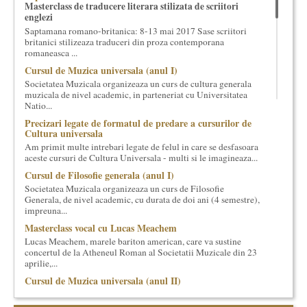
Masterclass de traducere literara stilizata de scriitori
cultural si consultanta. Organizam concursuri, concerte si
englezi
evenimente culturale, private sau publice, tinem cursuri de
Saptamana romano-britanica: 8-13 mai 2017 Sase scriitori
cultura generala muzicala, teatrala, filosofica si de alte feluri.
britanici stilizeaza traduceri din proza contemporana
Cuvinte in plus despre proiect, despre cei care il administreaza si
romaneasca ...
cei care il finantateaza sunt in rubricile de mai jos.
Cursul de Muzica universala (anul I)
Societatea Muzicala organizeaza un curs de cultura generala
muzicala de nivel academic, in parteneriat cu Universitatea
Natio...
Precizari legate de formatul de predare a cursurilor de
Cultura universala
Am primit multe intrebari legate de felul in care se desfasoara
aceste cursuri de Cultura Universala - multi si le imagineaza...
Cursul de Filosofie generala (anul I)
Societatea Muzicala organizeaza un curs de Filosofie
Generala, de nivel academic, cu durata de doi ani (4 semestre),
impreuna...
Masterclass vocal cu Lucas Meachem
Lucas Meachem, marele bariton american, care va sustine
concertul de la Atheneul Roman al Societatii Muzicale din 23
aprilie,...
Cursul de Muzica universala (anul II)
Societatea Muzicala organizeaza un curs de cultura generala
muzicala, cu durata de doi ani, in parteneriat cu Universitatea