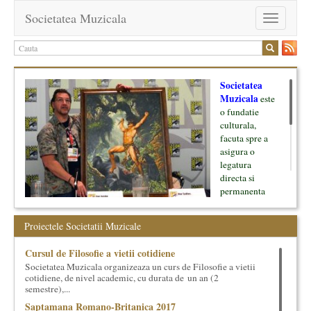
Societatea Muzicala
Toggle
navigation
Societatea
Muzicala
este
o fundatie
culturala,
facuta spre a
asigura o
legatura
directa si
permanenta
intre cultura si
oamenii ei, pe
Proiectele Societatii Muzicale
de o parte, si
lumea businessului si reprezentantii ei, de cealalta parte. Am
Cursul de Filosofie a vietii cotidiene
inceput cu muzica clasica - si de aici numele -, insa acum
Societatea Muzicala organizeaza un curs de Filosofie a vietii
dezvoltam proiecte si in alte domenii ale culturii.
cotidiene, de nivel academic, cu durata de un an (2
semestre),...
Facem management cultural, dezvoltam si administram proiecte
Saptamana Romano-Britanica 2017
proprii sau preluate, modele si sisteme de finantare, marketing