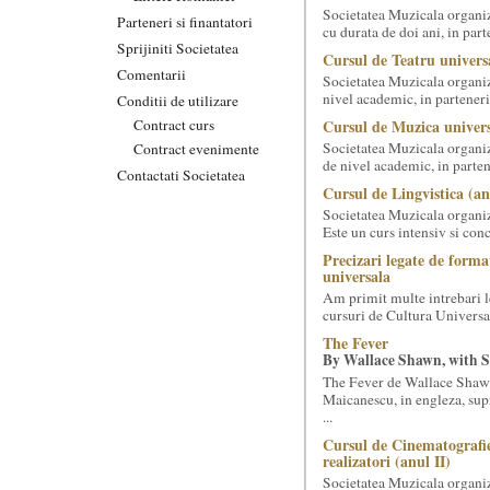
Societatea Muzicala organiz
Parteneri si finantatori
cu durata de doi ani, in part
Sprijiniti Societatea
Cursul de Teatru univers
Comentarii
Societatea Muzicala organize
nivel academic, in parteneri
Conditii de utilizare
Contract curs
Cursul de Muzica univers
Societatea Muzicala organiz
Contract evenimente
de nivel academic, in parten
Contactati Societatea
Cursul de Lingvistica (an
Societatea Muzicala organiz
Este un curs intensiv si conc
Precizari legate de forma
universala
Am primit multe intrebari le
cursuri de Cultura Universal
The Fever
By Wallace Shawn, with 
The Fever de Wallace Sha
Maicanescu, in engleza, sup
...
Cursul de Cinematografie
realizatori (anul II)
Societatea Muzicala organiz