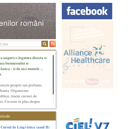
 a asigura o legatura directa si
mea businessului si
lasica - si de aici numele -,
i.
ecte proprii sau preluate,
ultanta. Organizam
ublice, tinem cursuri de
uri. Cuvinte in plus despre
tateaza sunt in rubricile de
uzicale
Cursul de Lingvistica (anul II)