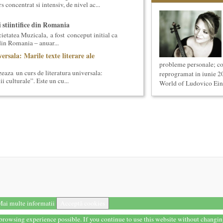
 concentrat si intensiv, de nivel ac...
i stiintifice din Romania
cietatea Muzicala, a fost conceput initial ca
din Romania – anuar...
ersala: Marile texte literare ale
probleme personale; con
eaza un curs de literatura universala:
reprogramat in iunie 
i culturale”. Este un cu...
World of Ludovico Eina
la (anul II)
eaza un curs de Filosofie Generala, de nivel
ni (4 semestre), impreuna...
ii cotidiene
aza un curs de Filosofie a vietii cotidiene,
 de un an (2 semestre),...
 universala (anul I)
eaza un curs de cultura generala
 concentrat si intensiv, de nivel ac...
anica 2017
terara stilizata de scriitori englezi
 8-13 mai 2017 Sase scriitori britanici
ai multe informatii
Acceptă cookies
oza contemporana romaneasca ...
t browsing experience possible. If you continue to use this website without changi
onventional (Neconventionaliada)