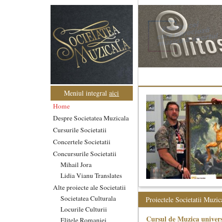
Meniul integral
aici
Home
Despre Societatea Muzicala
Cursurile Societatii
Concertele Societatii
Concursurile Societatii
Mihail Jora
Lidia Vianu Translates
Alte proiecte ale Societatii
Societatea Culturala
Proiectele Societatii Muzic
Locurile Culturii
Cursul de Muzica univers
Elitele Romaniei