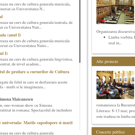
eaza un curs de cultura generala muzicala,
eneriat cu Universitatea N...
al
aza un curs de cultura generala teatrala, de
at cu Universitatea Nati...
Organizarea discursiva 
ala (anul I)
Limba vorbita. P
eaza un curs de cultura generala muzicala
oral in...
eriat cu Universitatea Natio...
ul I)
eaza un curs de cultura generala lingvistica.
Alte proiecte
entrat, de nivel academ...
tul de predare a cursurilor de Cultura
gate de felul in care se desfasoara aceste
a - multi si le imagineaza...
Simona Maicanescu
romaneasca la Bucurest
wn, one-woman show cu Simona
ratitrat in romana; Spectacolul de inchidere
Literara: 8-13 mai; p
este tradusa in limba en
 universala: Marile capodopere si marii
Concerte publice
eaza un curs de cultura generala