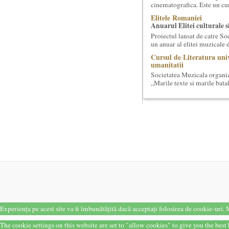
cinematografica. Este un curs
Elitele Romaniei
Anuarul Elitei culturale s
Proiectul lansat de catre So
un anuar al elitei muzicale 
Cursul de Literatura univ
umanitatii
Societatea Muzicala organiz
„Marile texte si marile batali
Cursul de Filosofie genera
Societatea Muzicala organiz
academic, cu durata de doi a
Cursul de Filosofie a viet
Societatea Muzicala organize
de nivel academic, cu durata
Cursul de Cinematografie
Societatea Muzicala organiz
cinematografica. Este un curs
Saptamana Romano-Brit
Masterclass de traducere li
Saptamana romano-britanica:
Experiența pe acest site va fi îmbunătățită dacă acceptați folosirea de cookie-uri.
M
stilizeaza traduceri din pr
The cookie settings on this website are set to "allow cookies" to give you the bes
Bucurestiul Cultural Nec