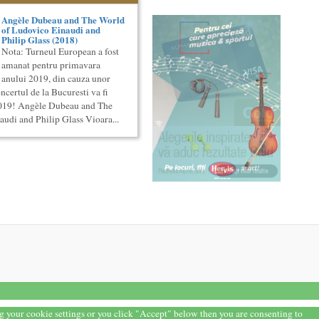
Angèle Dubeau and The World
of Ludovico Einaudi and
Philip Glass (2018)
Nota: Turneul European a fost
amanat pentru primavara
anului 2019, din cauza unor
certul de la Bucuresti va fi
2019! Angèle Dubeau and The
udi and Philip Glass Vioara...
ng your cookie settings or you click "Accept" below then you are consenting to