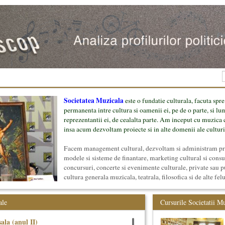
Societatea Muzicala
este o fundatie culturala, facuta spre
permanenta intre cultura si oamenii ei, pe de o parte, si lu
reprezentantii ei, de cealalta parte. Am inceput cu muzica c
insa acum dezvoltam proiecte si in alte domenii ale culturi
Facem management cultural, dezvoltam si administram proi
modele si sisteme de finantare, marketing cultural si cons
concursuri, concerte si evenimente culturale, private sau p
cultura generala muzicala, teatrala, filosofica si de alte fel
proiect, despre cei care il administreaza si cei care il finan
mai jos.
ale
Cursurile Societatii M
ala (anul II)