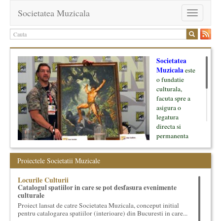
Societatea Muzicala
Toggle
navigation
Societatea
Muzicala
este
o fundatie
culturala,
facuta spre a
asigura o
legatura
directa si
permanenta
intre cultura si
oamenii ei, pe
Proiectele Societatii Muzicale
de o parte, si
lumea businessului si reprezentantii ei, de cealalta parte. Am
Locurile Culturii
inceput cu muzica clasica - si de aici numele -, insa acum
Catalogul spatiilor in care se pot desfasura evenimente
dezvoltam proiecte si in alte domenii ale culturii.
culturale
Proiect lansat de catre Societatea Muzicala, conceput initial
Facem management cultural, dezvoltam si administram proiecte
pentru catalogarea spatiilor (interioare) din Bucuresti in care...
proprii sau preluate, modele si sisteme de finantare, marketing