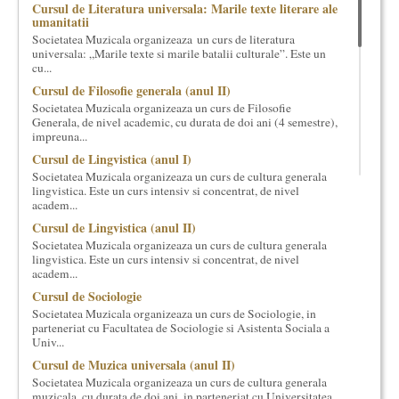
Cursul de Literatura universala: Marile texte literare ale
cultural si consultanta. Organizam concursuri, concerte si
umanitatii
evenimente culturale, private sau publice, tinem cursuri de
Societatea Muzicala organizeaza un curs de literatura
cultura generala muzicala, teatrala, filosofica si de alte feluri.
universala: „Marile texte si marile batalii culturale”. Este un
Cuvinte in plus despre proiect, despre cei care il administreaza si
cu...
cei care il finantateaza sunt in rubricile de mai jos.
Cursul de Filosofie generala (anul II)
Societatea Muzicala organizeaza un curs de Filosofie
Generala, de nivel academic, cu durata de doi ani (4 semestre),
impreuna...
Cursul de Lingvistica (anul I)
Societatea Muzicala organizeaza un curs de cultura generala
lingvistica. Este un curs intensiv si concentrat, de nivel
academ...
Cursul de Lingvistica (anul II)
Societatea Muzicala organizeaza un curs de cultura generala
lingvistica. Este un curs intensiv si concentrat, de nivel
academ...
Cursul de Sociologie
Societatea Muzicala organizeaza un curs de Sociologie, in
parteneriat cu Facultatea de Sociologie si Asistenta Sociala a
Univ...
Cursul de Muzica universala (anul II)
Societatea Muzicala organizeaza un curs de cultura generala
muzicala, cu durata de doi ani, in parteneriat cu Universitatea