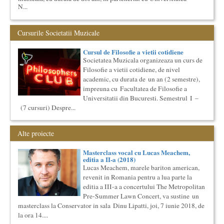
N...
The Fever
By Wallace Shawn, with Simona Maicanescu
Cursurile Societatii Muzicale
The Fever de Wallace Shawn, one-woman show cu Simona
Maicanescu, in engleza, supratitrat in romana; Spectacolul de
Cursul de Filosofie a vietii cotidiene
inchidere ...
Societatea Muzicala organizeaza un curs de
O bucatarie ca-n filme
Filosofie a vietii cotidiene, de nivel
Carte – Film – Mancare boiereasca Lansarea cartii O bucatarie
academic, cu durata de un an (2 semestre),
ca-n filme, Scenotopul bucatariei in Noul Cinema Romanes...
impreuna cu Facultatea de Filosofie a
Masterclass vocal cu Lucas Meachem
Universitatii din Bucuresti. Semestrul I –
Lucas Meachem, marele bariton american, care va sustine
(7 cursuri) Despre...
concertul de la Atheneul Roman al Societatii Muzicale din 23
aprilie,...
Alte proiecte
Imaginary Beyond Reality
Expozitie de arta fotografica
Masterclass vocal cu Lucas Meachem,
Expozitie de arta fotografica
editia a II-a (2018)
Spatiu: neoBhoema Art & Social Lab, Palatul Universul,
Lucas Meachem, marele bariton american,
revenit in Romania pentru a lua parte la
...
editia a III-a a concertului The Metropolitan
Elitele Romaniei
Pre-Summer Lawn Concert, va sustine un
Anuarul Elitei culturale si stiintifice din Romania
masterclass la Conservator in sala Dinu Lipatti, joi, 7 iunie 2018, de
Proiectul lansat de catre Societatea Muzicala, a fost conceput
la ora 14....
initial ca un anuar al elitei muzicale din Romania – anuar...