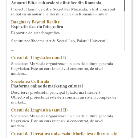
Anuarul Elitei culturale si stiintifice din Romania
cultural si consultanta. Organizam concursuri, concerte si
Proiectul lansat de catre Societatea Muzicala, a fost conceput
evenimente culturale, private sau publice, tinem cursuri de
initial ca un anuar al elitei muzicale din Romania – anuar...
cultura generala muzicala, teatrala, filosofica si de alte feluri.
Imaginary Beyond Reality
Cuvinte in plus despre proiect, despre cei care il administreaza si
Expozitie de arta fotografica
cei care il finantateaza sunt in rubricile de mai jos.
Expozitie de arta fotografica
Spatiu: neoBhoema Art & Social Lab, Palatul Universul,
...
Cursul de Lingvistica (anul I)
Societatea Muzicala organizeaza un curs de cultura generala
lingvistica. Este un curs intensiv si concentrat, de nivel
academ...
Societatea Culturala
Platforma online de marketing cultural
Descrierea produsului principal (platforma Internet)
Obiectivul proiectului este de a construi un sistem complex de
market...
Cursul de Lingvistica (anul II)
Societatea Muzicala organizeaza un curs de cultura generala
lingvistica. Este un curs intensiv si concentrat, de nivel
academ...
Cursul de Literatura universala: Marile texte literare ale