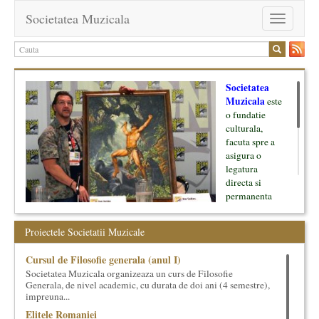
Societatea Muzicala
Toggle
navigation
Societatea
Muzicala
este
o fundatie
culturala,
facuta spre a
asigura o
legatura
directa si
permanenta
intre cultura si
oamenii ei, pe
Proiectele Societatii Muzicale
de o parte, si
lumea businessului si reprezentantii ei, de cealalta parte. Am
Cursul de Filosofie generala (anul I)
inceput cu muzica clasica - si de aici numele -, insa acum
Societatea Muzicala organizeaza un curs de Filosofie
dezvoltam proiecte si in alte domenii ale culturii.
Generala, de nivel academic, cu durata de doi ani (4 semestre),
impreuna...
Facem management cultural, dezvoltam si administram proiecte
Elitele Romaniei
proprii sau preluate, modele si sisteme de finantare, marketing