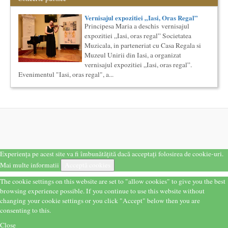
Univ...
The Fever
Vernisajul expozitiei „Iasi, Oras Regal”
By Wallace Shawn, with Simona Maicanescu
Principesa Maria a deschis vernisajul
The Fever de Wallace Shawn, one-woman show cu Simona
expozitiei „Iasi, oras regal” Societatea
Maicanescu, in engleza, supratitrat in romana; Spectacolul de
Muzicala, in parteneriat cu Casa Regala si
inchidere ...
Muzeul Unirii din Iasi, a organizat
Precizari legate de formatul de predare a cursurilor de
vernisajul expozitiei „Iasi, oras regal”.
Cultura universala
Evenimentul "Iasi, oras regal", a...
Am primit multe intrebari legate de felul in care se desfasoara
aceste cursuri de Cultura Universala - multi si le imagineaza...
Cursul de Muzica universala (anul I)
Societatea Muzicala organizeaza un curs de cultura generala
muzicala de nivel academic, in parteneriat cu Universitatea
Natio...
Locurile Culturii
Catalogul spatiilor in care se pot desfasura evenimente
Experiența pe acest site va fi îmbunătățită dacă acceptați folosirea de cookie-uri.
culturale
Mai multe informatii
Acceptă cookies
Proiect lansat de catre Societatea Muzicala, conceput initial
pentru catalogarea spatiilor (interioare) din Bucuresti in care...
The cookie settings on this website are set to "allow cookies" to give you the best
Ziua Internationala a Subtitrarii
browsing experience possible. If you continue to use this website without
Editia I
changing your cookie settings or you click "Accept" below then you are
Ziua Internationala a Subtitrarii - Editia I Universitatea din
consenting to this.
Bucuresti, Sala James Joyce [sala MTTLC] Str. Pitar Mos nr. ...
Close