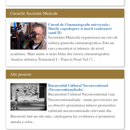
The Fever
By Wallace Shawn, with Simona Maicanescu
Cursurile Societatii Muzicale
The Fever de Wallace Shawn, one-woman show cu Simona
Maicanescu, in engleza, supratitrat in romana; Spectacolul de
inchidere ...
Cursul de Cinematografie universala:
Marile capodopere si marii realizatori
Locurile Culturii
(anul II)
Catalogul spatiilor in care se pot desfasura evenimente
Societatea Muzicala organizeaza un curs de
culturale
cultura generala cinematografica. Este un
Proiect lansat de catre Societatea Muzicala, conceput initial
curs concentrat si intensiv, de nivel
pentru catalogarea spatiilor (interioare) din Bucuresti in care...
academic. Mari nume si mari filme din istoria cinematografiei.
Cursul de Arta universala: Marile capodopere
Analiza stilistica Trimestrul I – Pana la Noul Val (7...
Societatea Muzicala organizeaza un curs de arta universala:
"Marile capodopere ale umanitatii". Este un curs intensiv si
con...
Alte proiecte
Cursul de Sociologie
Societatea Muzicala organizeaza un curs de Sociologie, in
Bucurestiul Cultural Neconventional
(Neconventionaliada)
parteneriat cu Facultatea de Sociologie si Asistenta Sociala a
Univ...
Bucurestiul Cultural Neconventional (sau
Neconventionaliada - nume provizoriu) are
Cursul de Lingvistica (anul II)
ca obiectiv prezentarea tuturor proiectelor
Societatea Muzicala organizeaza un curs de cultura generala
culturale neconventionale relevante din
lingvistica. Este un curs intensiv si concentrat, de nivel
Bucuresti intr-un site unic, catalogarea lor, evaluarea si premierea
academ...
anuala a celor...
Imaginary Beyond Reality
Expozitie de arta fotografica