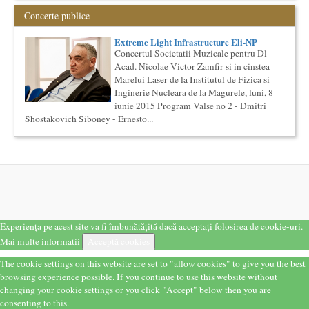
Expozitie de arta fotografica
Concerte publice
Spatiu: neoBhoema Art & Social Lab, Palatul Universul,
Extreme Light Infrastructure Eli-NP
...
Concertul Societatii Muzicale pentru Dl
Saptamana Romano-Britanica 2018
Acad. Nicolae Victor Zamfir si in cinstea
Masterclass de traducere literara stilizata de scriitori
Marelui Laser de la Institutul de Fizica si
englezi
Inginerie Nucleara de la Magurele, luni, 8
“Lidia Vianu’s Students Translate” Ediția a III-a / 16-21
iunie 2015 Program Valse no 2 - Dmitri
aprilie 2018 5 scriitori britanici şi o edi...
Shostakovich Siboney - Ernesto...
Cursul de Cinematografie universala: Marile capodopere
si marii realizatori (anul II)
Societatea Muzicala organizeaza un curs de cultura generala
cinematografica. Este un curs concentrat si intensiv, de nivel
ac...
O bucatarie ca-n filme
Carte – Film – Mancare boiereasca Lansarea cartii O bucatarie
ca-n filme, Scenotopul bucatariei in Noul Cinema Romanes...
Experiența pe acest site va fi îmbunătățită dacă acceptați folosirea de cookie-uri.
Cursul de Lingvistica (anul I)
Mai multe informatii
Acceptă cookies
Societatea Muzicala organizeaza un curs de cultura generala
lingvistica. Este un curs intensiv si concentrat, de nivel
The cookie settings on this website are set to "allow cookies" to give you the best
academ...
browsing experience possible. If you continue to use this website without
Precizari legate de formatul de predare a cursurilor de
changing your cookie settings or you click "Accept" below then you are
Cultura universala
consenting to this.