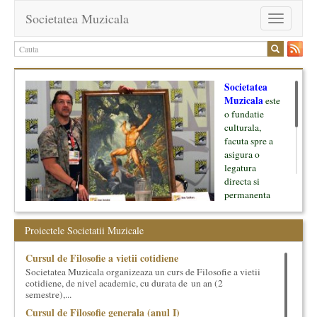
Societatea Muzicala
Toggle
navigation
Societatea
Muzicala
este
o fundatie
culturala,
facuta spre a
asigura o
legatura
directa si
permanenta
intre cultura si
oamenii ei, pe
Proiectele Societatii Muzicale
de o parte, si
lumea businessului si reprezentantii ei, de cealalta parte. Am
Cursul de Filosofie a vietii cotidiene
inceput cu muzica clasica - si de aici numele -, insa acum
Societatea Muzicala organizeaza un curs de Filosofie a vietii
dezvoltam proiecte si in alte domenii ale culturii.
cotidiene, de nivel academic, cu durata de un an (2
semestre),...
Facem management cultural, dezvoltam si administram proiecte
Cursul de Filosofie generala (anul I)
proprii sau preluate, modele si sisteme de finantare, marketing