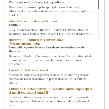
Platforma online de marketing cultural
cultural si consultanta. Organizam concursuri, concerte si
Descrierea produsului principal (platforma Internet)
evenimente culturale, private sau publice, tinem cursuri de
Obiectivul proiectului este de a construi un sistem complex de
cultura generala muzicala, teatrala, filosofica si de alte feluri.
market...
Cuvinte in plus despre proiect, despre cei care il administreaza si
Ziua Internationala a Subtitrarii
cei care il finantateaza sunt in rubricile de mai jos.
Editia I
Ziua Internationala a Subtitrarii - Editia I Universitatea din
Bucuresti, Sala James Joyce [sala MTTLC] Str. Pitar Mos nr. ...
Bucurestiul Cultural Neconventional
(Neconventionaliada)
Competitia proiectelor culturale neconventionale ale
Bucurestiului
Bucurestiul Cultural Neconventional (sau Neconventionaliada
- nume provizoriu) are ca obiectiv prezentarea tuturor
proiectelo...
Cursul de Teatru universal
Societatea Muzicala organizeaza un curs de cultura generala
teatrala, de nivel academic, in parteneriat cu Universitatea
Nati...
Cursul de Cinematografie universala: Marile capodopere
si marii realizatori (anul II)
Societatea Muzicala organizeaza un curs de cultura generala
cinematografica. Este un curs concentrat si intensiv, de nivel
ac...