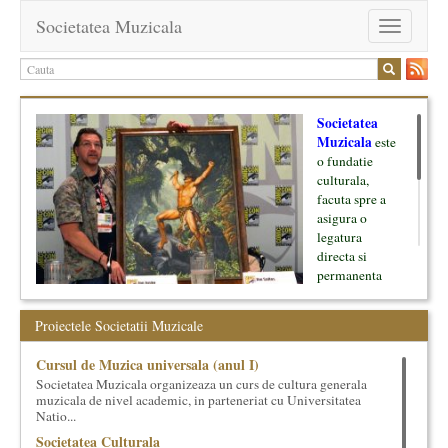
Societatea Muzicala
Toggle
navigation
Societatea
Muzicala
este
o fundatie
culturala,
facuta spre a
asigura o
legatura
directa si
permanenta
intre cultura si
oamenii ei, pe
Proiectele Societatii Muzicale
de o parte, si
lumea businessului si reprezentantii ei, de cealalta parte. Am
Cursul de Muzica universala (anul I)
inceput cu muzica clasica - si de aici numele -, insa acum
Societatea Muzicala organizeaza un curs de cultura generala
dezvoltam proiecte si in alte domenii ale culturii.
muzicala de nivel academic, in parteneriat cu Universitatea
Natio...
Facem management cultural, dezvoltam si administram proiecte
Societatea Culturala
proprii sau preluate, modele si sisteme de finantare, marketing