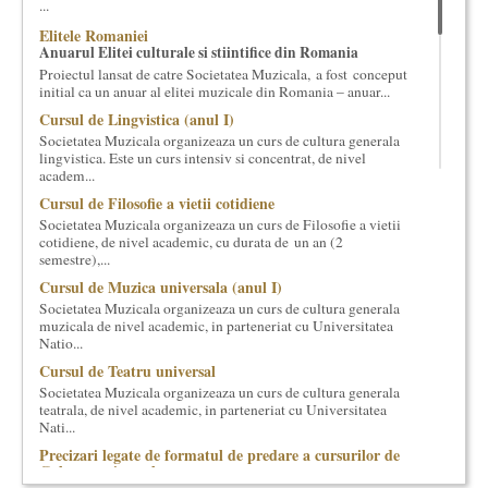
...
cultural si consultanta. Organizam concursuri, concerte si
Elitele Romaniei
evenimente culturale, private sau publice, tinem cursuri de
Anuarul Elitei culturale si stiintifice din Romania
cultura generala muzicala, teatrala, filosofica si de alte feluri.
Proiectul lansat de catre Societatea Muzicala, a fost conceput
Cuvinte in plus despre proiect, despre cei care il administreaza si
initial ca un anuar al elitei muzicale din Romania – anuar...
cei care il finantateaza sunt in rubricile de mai jos.
Cursul de Lingvistica (anul I)
Societatea Muzicala organizeaza un curs de cultura generala
lingvistica. Este un curs intensiv si concentrat, de nivel
academ...
Cursul de Filosofie a vietii cotidiene
Societatea Muzicala organizeaza un curs de Filosofie a vietii
cotidiene, de nivel academic, cu durata de un an (2
semestre),...
Cursul de Muzica universala (anul I)
Societatea Muzicala organizeaza un curs de cultura generala
muzicala de nivel academic, in parteneriat cu Universitatea
Natio...
Cursul de Teatru universal
Societatea Muzicala organizeaza un curs de cultura generala
teatrala, de nivel academic, in parteneriat cu Universitatea
Nati...
Precizari legate de formatul de predare a cursurilor de
Cultura universala