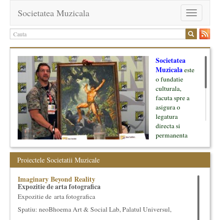
Societatea Muzicala
Toggle
navigation
Societatea
Muzicala
este
o fundatie
culturala,
facuta spre a
asigura o
legatura
directa si
permanenta
intre cultura si
oamenii ei, pe
Proiectele Societatii Muzicale
de o parte, si
lumea businessului si reprezentantii ei, de cealalta parte. Am
Imaginary Beyond Reality
inceput cu muzica clasica - si de aici numele -, insa acum
Expozitie de arta fotografica
dezvoltam proiecte si in alte domenii ale culturii.
Expozitie de arta fotografica
Spatiu: neoBhoema Art & Social Lab, Palatul Universul,
Facem management cultural, dezvoltam si administram proiecte
proprii sau preluate, modele si sisteme de finantare, marketing