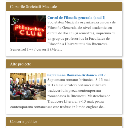
Am primit multe intrebari legate de felul in care se desfasoara
aceste cursuri de Cultura Universala - multi si le imagineaza...
Cursurile Societatii Muzicale
Cursul de Cinematografie universala: Marile capodopere
si marii realizatori (anul II)
Cursul de Filosofie generala (anul I)
Societatea Muzicala organizeaza un curs de
Societatea Muzicala organizeaza un curs de cultura generala
cinematografica. Este un curs concentrat si intensiv, de nivel
Filosofie Generala, de nivel academic, cu
ac...
durata de doi ani (4 semestre), impreuna cu
un grup de profesori de la Facultatea de
Bucurestiul Cultural Neconventional
(Neconventionaliada)
Filosofie a Universitatii din Bucuresti.
Competitia proiectelor culturale neconventionale ale
Semestrul I – (7 cursuri) (Meta...
Bucurestiului
Bucurestiul Cultural Neconventional (sau Neconventionaliada
- nume provizoriu) are ca obiectiv prezentarea tuturor
Alte proiecte
proiectelo...
Cursul de Cinematografie universala (anul I)
Saptamana Romano-Britanica 2017
Saptamana romano-britanica: 8-13 mai
Societatea Muzicala organizeaza un curs de cultura generala
cinematografica. Este un curs concentrat si intensiv, de nivel
2017 Sase scriitori britanici stilizeaza
ac...
traduceri din proza contemporana
romaneasca la Bucuresti. Masterclass de
Societatea Culturala
Platforma online de marketing cultural
Traducere Literara: 8-13 mai; proza
contemporana romaneasca este tradusa in limba engleza de...
Descrierea produsului principal (platforma Internet)
Obiectivul proiectului este de a construi un sistem complex de
market...
Concerte publice
Saptamana Romano-Britanica 2018
Masterclass de traducere literara stilizata de scriitori